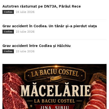
Autotren răsturnat pe DN73A, Pârâul Rece
24 iulie 2026
Codlea
Grav accident în Codlea. Un tânăr și-a pierdut viața
23 iulie 2026
Codlea
Grav accident între Codlea și Hălchiu
23 iulie 2026
Codlea