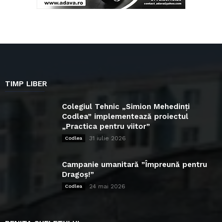
TIMP LIBER
Colegiul Tehnic „Simion Mehedinți
Codlea” implementează proiectul
„Practica pentru viitor”
31 iulie 2026
Codlea
Campanie umanitară ”Împreună pentru
Dragoș!”
24 mai 2026
Codlea