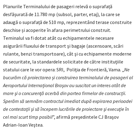
Planurile Terminalului de pasageri relevă o suprafață
desfășurată de 11.780 mp (subsol, parter, etaj), la care se
adaugă o suprafață de 510 mp, reprezentând terase construite
deschise și acoperite în afara perimetrului construit.
Teminalul va fi dotat atât cu echipamentele necesare
asigurării fluxului de transport şi bagaje (ascensoare, scări
rulante, benzi transportoare), cât şi cu echipamente moderne
de securitate, la standardele solicitate de către instituţiile
statului care le vor opera: SRI, Poliţia de Frontieră, Vama. „
Ne
bucurăm că proiectarea și construirea terminalului de pasageri al
Aeroportului Internaţional Braşov au suscitat un interes atât de
mare şi o concurenţă acerbă din partea firmelor de construcții.
Sperăm să semnăm contractul imediat după expirarea perioadei
de contestaţii şi să începem lucrările de proiectare şi execuţie în
cel mai scurt timp posibil
”, afirmă preşedintele CJ Braşov
Adrian-Ioan Veştea.