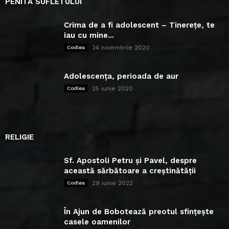
PENITA SUFLETULUI
Crima de a fi adolescent – Tinerețe, te
iau cu mine...
24 noiembrie 2020
Codlea
Adolescența, perioada de aur
25 iunie 2020
Codlea
RELIGIE
Sf. Apostoli Petru și Pavel, despre
această sărbătoare a creștinătății
29 iunie 2022
Codlea
În Ajun de Bobotează preotul sfințește
casele oamenilor