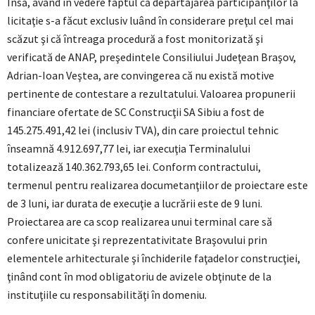
Însă, având în vedere faptul că departajarea participanţilor la
licitaţie s-a făcut exclusiv luând în considerare preţul cel mai
scăzut şi că întreaga procedură a fost monitorizată şi
verificată de ANAP, preşedintele Consiliului Judeţean Braşov,
Adrian-Ioan Veştea, are convingerea că nu există motive
pertinente de contestare a rezultatului. Valoarea propunerii
financiare ofertate de SC Construcţii SA Sibiu a fost de
145.275.491,42 lei (inclusiv TVA), din care proiectul tehnic
înseamnă 4.912.697,77 lei, iar execuţia Terminalului
totalizează 140.362.793,65 lei. Conform contractului,
termenul pentru realizarea documetanţiilor de proiectare este
de 3 luni, iar durata de execuţie a lucrării este de 9 luni.
Proiectarea are ca scop realizarea unui terminal care să
confere unicitate şi reprezentativitate Braşovului prin
elementele arhitecturale şi închiderile faţadelor construcţiei,
ţinând cont în mod obligatoriu de avizele obţinute de la
instituţiile cu responsabilităţi în domeniu.