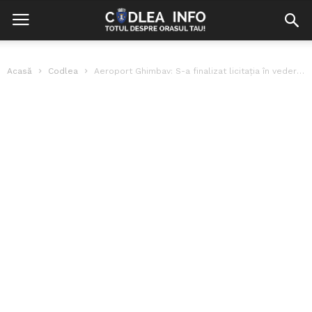
Acasă
Codlea
Aeroport Ghimbav: S-a finalizat licitația în vederea construirii terminalului de pasageri