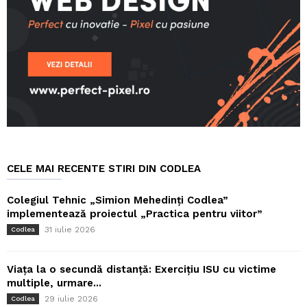
CELE MAI RECENTE STIRI DIN CODLEA
Colegiul Tehnic „Simion Mehedinți Codlea”
implementează proiectul „Practica pentru viitor”
31 iulie 2026
Codlea
Viața la o secundă distanță: Exercițiu ISU cu victime
multiple, urmare...
29 iulie 2026
Codlea