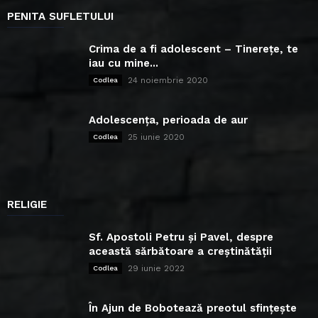
PENITA SUFLETULUI
Crima de a fi adolescent – Tinerețe, te
iau cu mine...
24 noiembrie 2020
Codlea
Adolescența, perioada de aur
25 iunie 2020
Codlea
RELIGIE
Sf. Apostoli Petru și Pavel, despre
această sărbătoare a creștinătății
29 iunie 2022
Codlea
În Ajun de Bobotează preotul sfințește