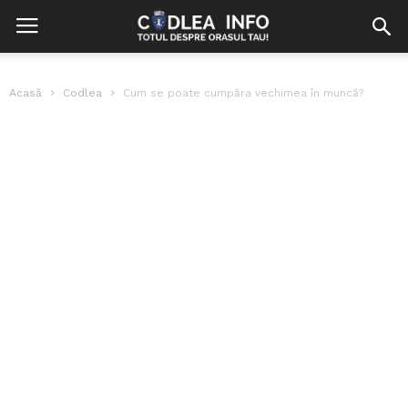
Acasă
Codlea
Cum se poate cumpăra vechimea în muncă?