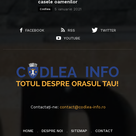
casele oamenilor
5 ianuarie 2021
Codlea
FACEBOOK
RSS
TWITTER
YOUTUBE
Contactați-ne:
contact@codlea-info.ro
HOME
DESPRE NOI
SITEMAP
CONTACT