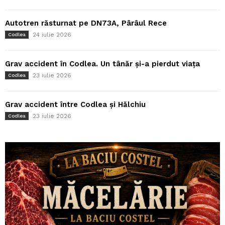
Autotren răsturnat pe DN73A, Pârâul Rece
24 iulie 2026
Codlea
Grav accident în Codlea. Un tânăr și-a pierdut viața
23 iulie 2026
Codlea
Grav accident între Codlea și Hălchiu
23 iulie 2026
Codlea