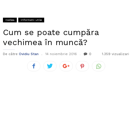
Codlea
Informatii utile
Cum se poate cumpăra
vechimea în muncă?
De către
Ovidiu Stan
14 noiembrie 2016
0
1.359 vizualizari