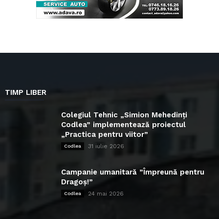
TIMP LIBER
Colegiul Tehnic „Simion Mehedinți
Codlea” implementează proiectul
„Practica pentru viitor”
31 iulie 2026
Codlea
Campanie umanitară ”Împreună pentru
Dragoș!”
24 mai 2026
Codlea