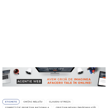
ETICHETE
CHIȚAC NELUȚU
CLAUDIU STREZA
COMPETITIE SPORTIVA NATIONALA
CRISTIAN NEAGU (MUȘCHIULICĂ)