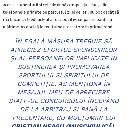
aceste comentarii și cele de după competiție, dar și din
telefoanele primite pe parcursul zilei de ieri, nu pot decât să
mă bucur că feedback-ul a fost pozitiv, iar participanții la
înălțime. Aș dori să le multumesc acestora în primul rând.
ÎN EGALĂ MĂSURA TREBUIE SĂ
APRECIEZ EFORTUL SPONSORILOR
ȘI AL PERSOANELOR IMPLICATE ÎN
SUSȚINEREA ȘI PROMOVAREA
SPORTULUI ȘI SPIRITULUI DE
COMPETIȚIE. AȘ MENȚIONA ÎN
MESAJUL MEU DE APRECIERE
STAFF-UL CONCURSULUI ÎNCEPÂND
DE LA ARBITRAJ ȘI PÂNĂ LA
PREZENTARE, CU MULȚUMIRI LUI
CRISTIAN NEAGU (MUȘCHIULICĂ),