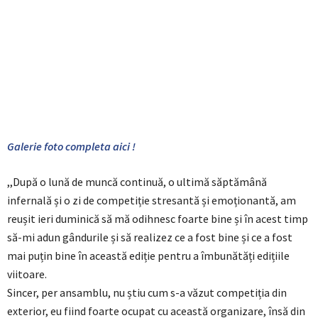
Galerie foto completa aici !
,,După o lună de muncă continuă, o ultimă săptămână
infernală și o zi de competiție stresantă și emoționantă, am
reușit ieri duminică să mă odihnesc foarte bine și în acest timp
să-mi adun gândurile și să realizez ce a fost bine și ce a fost
mai puțin bine în această ediție pentru a îmbunătăți edițiile
viitoare.
Sincer, per ansamblu, nu știu cum s-a văzut competiția din
exterior, eu fiind foarte ocupat cu această organizare, însă din