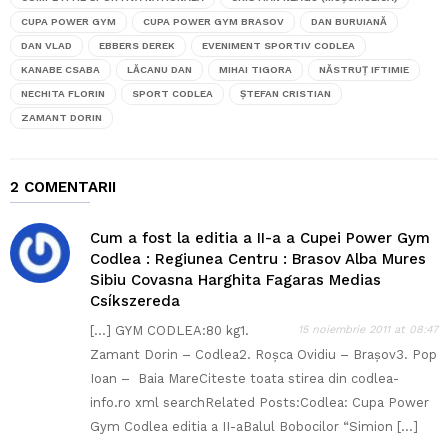
CUPA POWER GYM
CUPA POWER GYM BRASOV
DAN BURUIANĂ
DAN VLAD
EBBERS DEREK
EVENIMENT SPORTIV CODLEA
KANABE CSABA
LĂCANU DAN
MIHAI TIGORA
NĂSTRUȚ IFTIMIE
NECHITA FLORIN
SPORT CODLEA
ȘTEFAN CRISTIAN
ZAMANT DORIN
2 COMENTARII
Cum a fost la editia a II-a a Cupei Power Gym
Codlea : Regiunea Centru : Brasov Alba Mures
Sibiu Covasna Harghita Fagaras Medias
Csíkszereda
[…] GYM CODLEA:80 kg1.
15 noiembrie 2011 at 08:47
Zamant Dorin – Codlea2. Roșca Ovidiu – Brașov3. Pop
Ioan – Baia MareCiteste toata stirea din codlea-
info.ro xml searchRelated Posts:Codlea: Cupa Power
Gym Codlea editia a II-aBalul Bobocilor “Simion […]