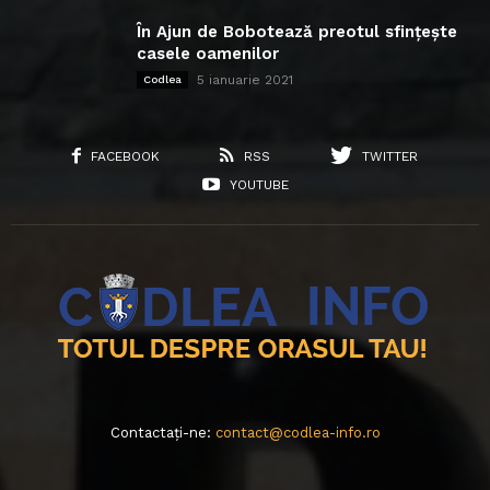
În Ajun de Bobotează preotul sfințește
casele oamenilor
5 ianuarie 2021
Codlea
FACEBOOK
RSS
TWITTER
YOUTUBE
Contactați-ne:
contact@codlea-info.ro