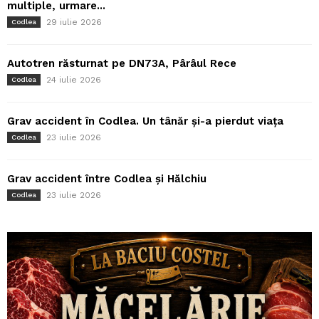
multiple, urmare...
29 iulie 2026
Codlea
Autotren răsturnat pe DN73A, Pârâul Rece
24 iulie 2026
Codlea
Grav accident în Codlea. Un tânăr și-a pierdut viața
23 iulie 2026
Codlea
Grav accident între Codlea și Hălchiu
23 iulie 2026
Codlea