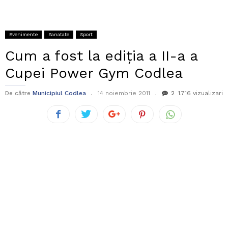
Evenimente
Sanatate
Sport
Cum a fost la ediția a II-a a
Cupei Power Gym Codlea
De către
Municipiul Codlea
14 noiembrie 2011
2
1.716 vizualizari