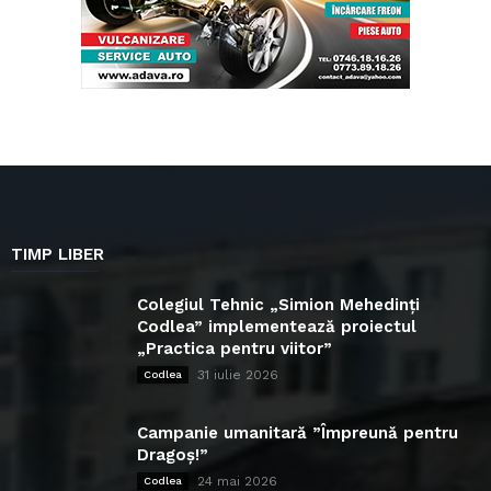
TIMP LIBER
Colegiul Tehnic „Simion Mehedinți
Codlea” implementează proiectul
„Practica pentru viitor”
31 iulie 2026
Codlea
Campanie umanitară ”Împreună pentru
Dragoș!”
24 mai 2026
Codlea