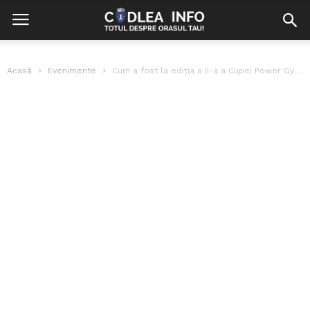
Acasă
Evenimente
Cum a fost la ediția a II-a a Cupei Power Gym Codlea