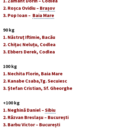
1. Zamant Dorin – Codlea
2. Roșca Ovidiu –
Brașov
3. Pop Ioan –
Baia Mare
90 kg
1. Năstruț Iftimie, Bacău
2. Chițac Neluțu, Codlea
3. Ebbers Derek, Codlea
100 kg
1. Nechita Florin, Baia Mare
2. Kanabe Csaba,Tg. Secuiesc
3. Ștefan Cristian, Sf. Gheorghe
+100 kg
1. Neghină Daniel –
Sibiu
2. Răzvan Breslașu – București
3. Barbu Victor – București