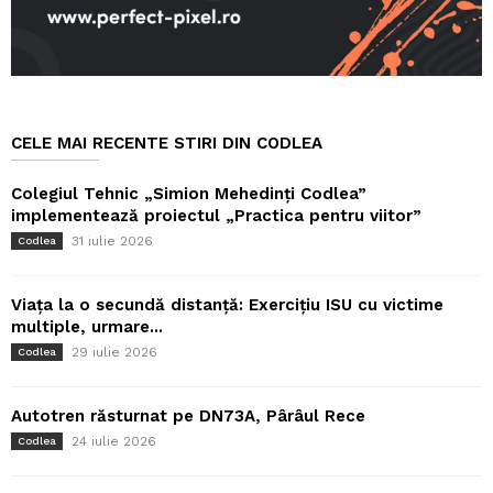
CELE MAI RECENTE STIRI DIN CODLEA
Colegiul Tehnic „Simion Mehedinți Codlea”
implementează proiectul „Practica pentru viitor”
31 iulie 2026
Codlea
Viața la o secundă distanță: Exercițiu ISU cu victime
multiple, urmare...
29 iulie 2026
Codlea
Autotren răsturnat pe DN73A, Pârâul Rece
24 iulie 2026
Codlea