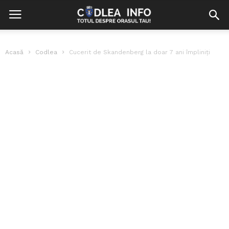
Acasă
Codlea
Cucerit de Skandenberg la doar 7 ani împliniți