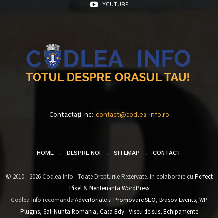
YOUTUBE
Contactați-ne:
contact@codlea-info.ro
HOME
DESPRE NOI
SITEMAP
CONTACT
© 2010 - 2026 Codlea Info - Toate Drepturile Rezervate. In colaborare cu
Perfect
Pixel
&
Mentenanta WordPress
Codlea Info recomanda
Advertoriale si Promovare SEO
,
Brasov Events
,
WP
Plugins
,
Sali Nunta Romania
,
Casa Edy - Viseu de sus
,
Echipamente