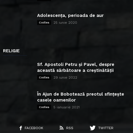
Adolescența, perioada de aur
25 iunie 2020
Codlea
RELIGIE
Sf. Apostoli Petru și Pavel, despre
această sărbătoare a creștinătății
29 iunie 2022
Codlea
În Ajun de Bobotează preotul sfințește
casele oamenilor
5 ianuarie 2021
Codlea
FACEBOOK
RSS
TWITTER