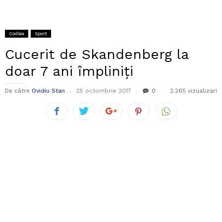
Codlea
Sport
Cucerit de Skandenberg la
doar 7 ani împliniți
De către
Ovidiu Stan
25 octombrie 2017
0
2.265 vizualizari