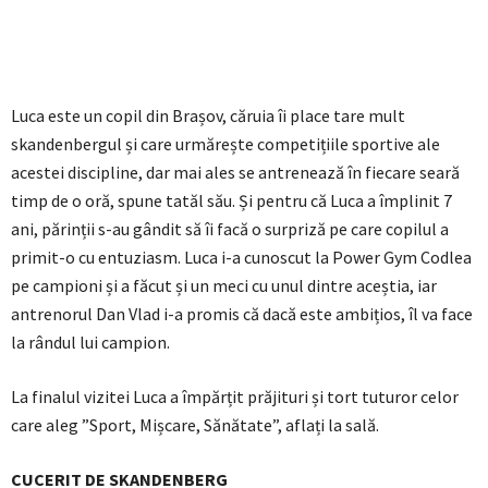
Luca este un copil din Brașov, căruia îi place tare mult
skandenbergul și care urmărește competițiile sportive ale
acestei discipline, dar mai ales se antrenează în fiecare seară
timp de o oră, spune tatăl său. Și pentru că Luca a împlinit 7
ani, părinții s-au gândit să îi facă o surpriză pe care copilul a
primit-o cu entuziasm. Luca i-a cunoscut la Power Gym Codlea
pe campioni și a făcut și un meci cu unul dintre aceștia, iar
antrenorul Dan Vlad i-a promis că dacă este ambițios, îl va face
la rândul lui campion.
La finalul vizitei Luca a împărțit prăjituri și tort tuturor celor
care aleg ”Sport, Mișcare, Sănătate”, aflați la sală.
CUCERIT DE SKANDENBERG