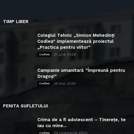
TIMP LIBER
Colegiul Tehnic „Simion Mehedinți
Codlea” implementează proiectul
„Practica pentru viitor”
31 iulie 2026
Codlea
Campanie umanitară ”Împreună pentru
Dragoș!”
24 mai 2026
Codlea
PENITA SUFLETULUI
Crima de a fi adolescent – Tinerețe, te
iau cu mine...
24 noiembrie 2020
Codlea