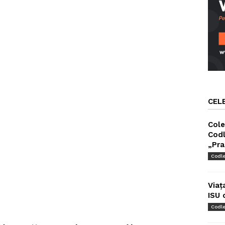
CEL
Cole
Codl
„Pra
Codl
Viaț
ISU 
Codl