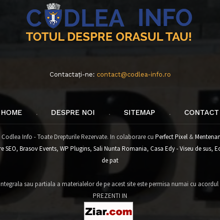
Contactați-ne:
contact@codlea-info.ro
HOME
DESPRE NOI
SITEMAP
CONTACT
 Codlea Info - Toate Drepturile Rezervate. In colaborare cu
Perfect Pixel
&
Mentenan
re SEO
,
Brasov Events
,
WP Plugins
,
Sali Nunta Romania
,
Casa Edy - Viseu de sus
,
E
de pat
tegrala sau partiala a materialelor de pe acest site este permisa numai cu acordul
PREZENTI IN