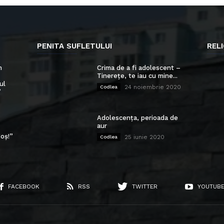
PENITA SUFLETULUI
RELI
n
Crima de a fi adolescent –
Tinerețe, te iau cu mine...
ul
24 noiembrie 2020
Codlea
”
Adolescența, perioada de
aur
oș!”
25 iunie 2020
Codlea
FACEBOOK
RSS
TWITTER
YOUTUB