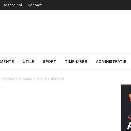
Despre noi
Contact
IMENTE
UTILE
SPORT
TIMP LIBER
ADMINISTRATIE
e viteză pe drumurile expres din țară