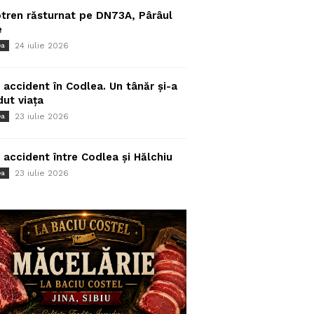
tren răsturnat pe DN73A, Pârâul
e
24 iulie 2026
ea
 accident în Codlea. Un tânăr și-a
dut viața
23 iulie 2026
ea
 accident între Codlea și Hălchiu
23 iulie 2026
ea