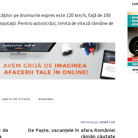
tăţilor pe drumurile expres este 120 km/h, faţă de 100
eputaţii. Pentru autostrăzi, limita de viteză rămâne de
LIMITA DE VITEZA
ROMANIA
ARTICOLUL URMĂTOR
t de
De Paște, vacanțele în afara României
a
rămân căutate