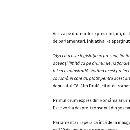
Viteza pe drumurile expres din țară, de
de parlamentari. Inițiativa i-a aparținu
“
Aşa cum este legislaţia în prezent, limit
aceeaşi limită ca pe drumurile naţional
fel ca o autostradă. Votând acest proiec
ca românii care au plătit pentru acest dru
deputatul Cătălin Drulă, citat de roman
Primul drum expres din România ar urma
Este vorba despre tronsonul din șoseau
Parlamentarii speră ca încă de la inaugu
cu 120 de km/h, așa cum au votat.