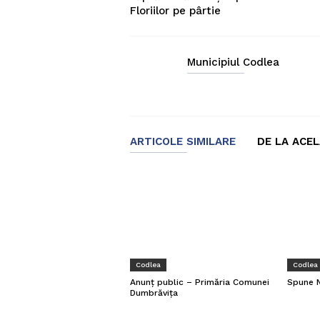
Floriilor pe pârtie
Municipiul Codlea
ARTICOLE SIMILARE
DE LA ACE
Codlea
Codlea
Anunț public – Primăria Comunei
Spune N
Dumbrăvița