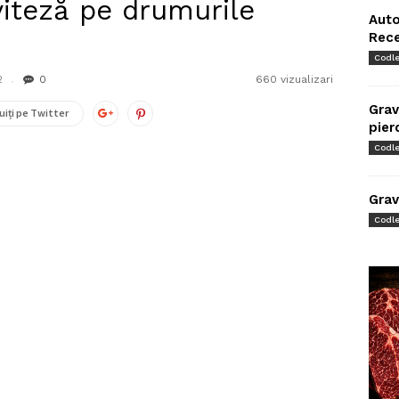
viteză pe drumurile
Auto
Rec
Codl
2
0
660 vizualizari
Grav
uiți pe Twitter
pier
Codl
Grav
Codl