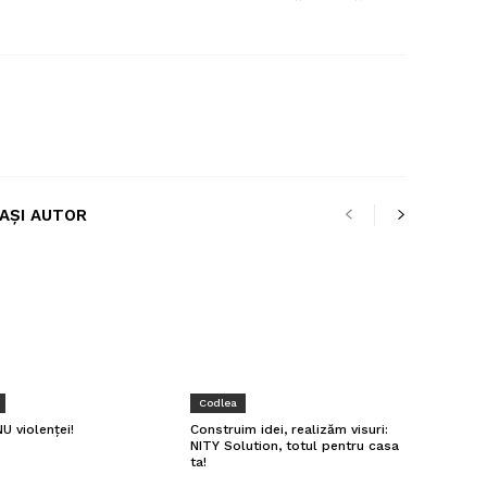
LAȘI AUTOR
Codlea
U violenței!
Construim idei, realizăm visuri:
NITY Solution, totul pentru casa
ta!