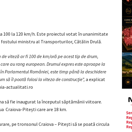
 la 100 la 120 km/h. Este proiectul votat în unanimitate
t fostului ministru al Transporturilor, Cătălin Drulă.
a de viteză ar fi 100 de km/oră pe acest tip de drum,
e care au rang european. Drumul expres este aproape la
t în Parlamentul României, este timp până la deschidere
m să îl poată folosi la viteza de construcţie”,
a explicat
ia-actualitati.ro
 să fie inaugurat la începutul săptămânii viitoare.
a Craiova-Pitești care are 18 km.
rare, pe tronsonul Craiova – Pitești să se poată circula