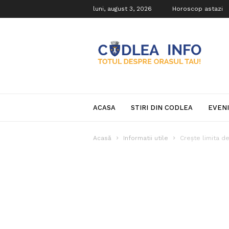
luni, august 3, 2026
Horoscop astazi
Codlea
Info
ACASA
STIRI DIN CODLEA
EVEN
Acasă
Informatii utile
Crește limita d