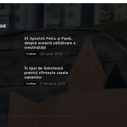
GIE
Sf. Apostoli Petru și Pavel,
despre această sărbătoare a
creștinătății
29 iunie 2022
Codlea
În Ajun de Bobotează
preotul sfințește casele
oamenilor
5 ianuarie 2021
Codlea
E