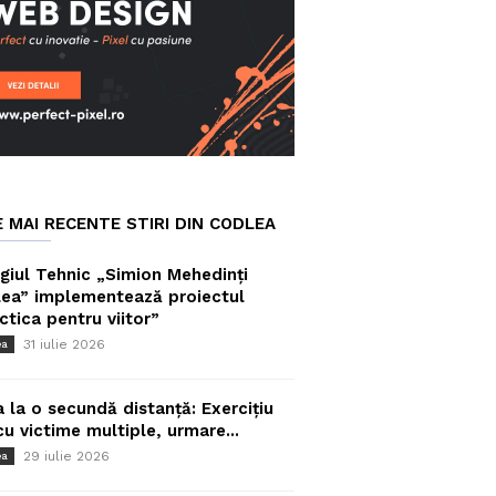
E MAI RECENTE STIRI DIN CODLEA
giul Tehnic „Simion Mehedinți
ea” implementează proiectul
ctica pentru viitor”
31 iulie 2026
ea
a la o secundă distanță: Exercițiu
cu victime multiple, urmare...
29 iulie 2026
ea