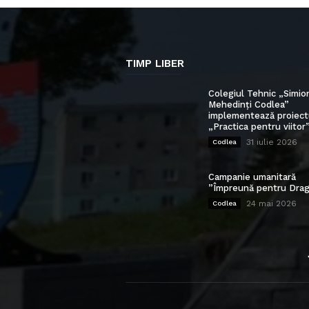
TIMP LIBER
Colegiul Tehnic „Simio
Mehedinți Codlea”
implementează proiect
„Practica pentru viitor
31 iulie 2026
Codlea
Campanie umanitară
”Împreună pentru Drag
24 mai 2026
Codlea