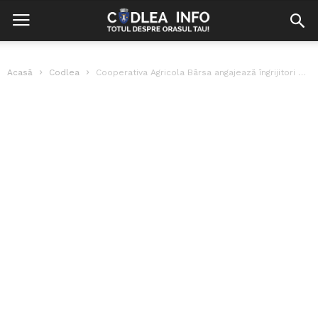
Acasă
Codlea
Cooperativa Agricola Bârsa angajează îngrijitori păsări, salariu atractiv!