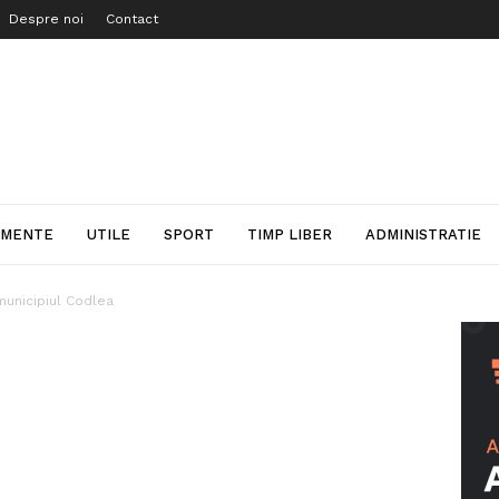
Despre noi
Contact
IMENTE
UTILE
SPORT
TIMP LIBER
ADMINISTRATIE
 municipiul Codlea