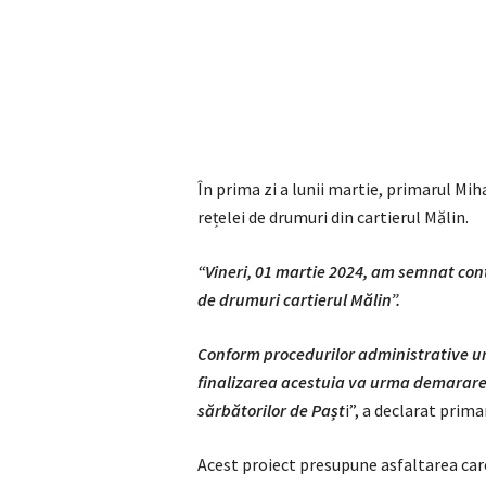
În prima zi a lunii martie, primarul M
rețelei de drumuri din cartierul Mălin.
“Vineri, 01 martie 2024, am semnat cont
de drumuri cartierul Mălin”.
Conform procedurilor administrative ur
finalizarea acestuia va urma demararea 
sărbătorilor de Pașt
i”, a declarat prim
Acest proiect presupune asfaltarea car