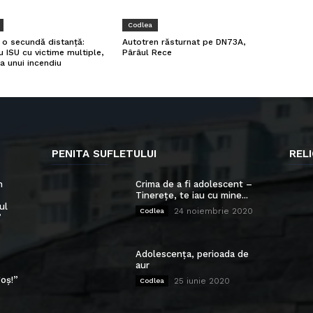
Codlea
a o secundă distanță:
Autotren răsturnat pe DN73A,
u ISU cu victime multiple,
Pârâul Rece
a unui incendiu
PENITA SUFLETULUI
RELI
n
Crima de a fi adolescent –
Tinerețe, te iau cu mine...
ul
24 noiembrie 2020
Codlea
”
Adolescența, perioada de
aur
oș!”
25 iunie 2020
Codlea