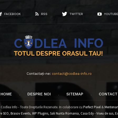
FACEBOOK
RSS
TWITTER
YOUTUB
Contactați-ne:
contact@codlea-info.ro
HOME
DESPRE NOI
SITEMAP
CONTACT
 Codlea Info - Toate Drepturile Rezervate. In colaborare cu
Perfect Pixel
&
Mentenan
re SEO
,
Brasov Events
,
WP Plugins
,
Sali Nunta Romania
,
Casa Edy - Viseu de sus
,
E