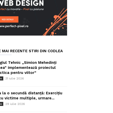
E MAI RECENTE STIRI DIN CODLEA
giul Tehnic „Simion Mehedinți
ea” implementează proiectul
ctica pentru viitor”
31 iulie 2026
ea
a la o secundă distanță: Exercițiu
cu victime multiple, urmare...
29 iulie 2026
ea