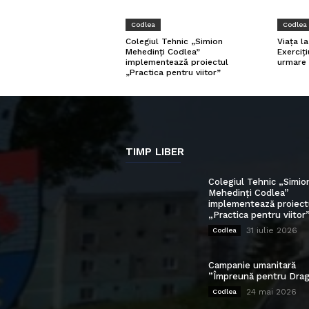
Codlea
Codlea
Viața l
Colegiul Tehnic „Simion
Exerciți
Mehedinți Codlea”
urmare 
implementează proiectul
„Practica pentru viitor”
TIMP LIBER
Colegiul Tehnic „Simio
Mehedinți Codlea”
implementează proiect
„Practica pentru viitor
31 iulie 2026
Codlea
Campanie umanitară
”Împreună pentru Drag
24 mai 2026
Codlea