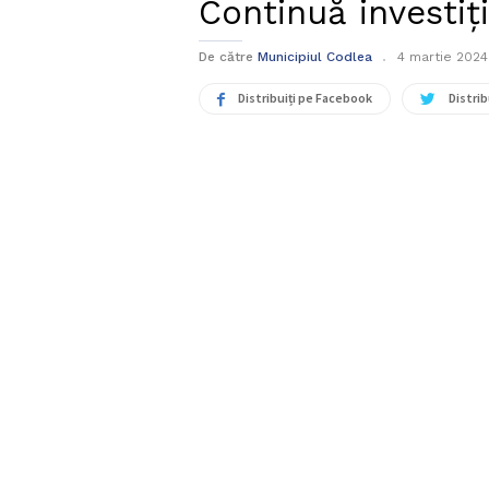
Continuă investiț
De către
Municipiul Codlea
4 martie 2024
Distribuiți pe Facebook
Distrib