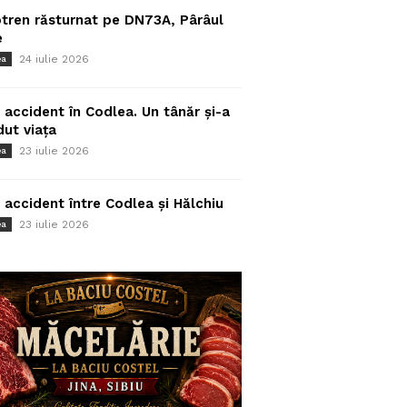
tren răsturnat pe DN73A, Pârâul
e
24 iulie 2026
ea
 accident în Codlea. Un tânăr și-a
dut viața
23 iulie 2026
ea
 accident între Codlea și Hălchiu
23 iulie 2026
ea