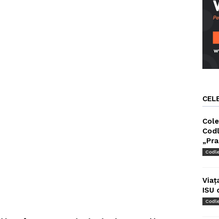
CEL
Cole
Codl
„Pra
Codl
Viaț
ISU 
Codl