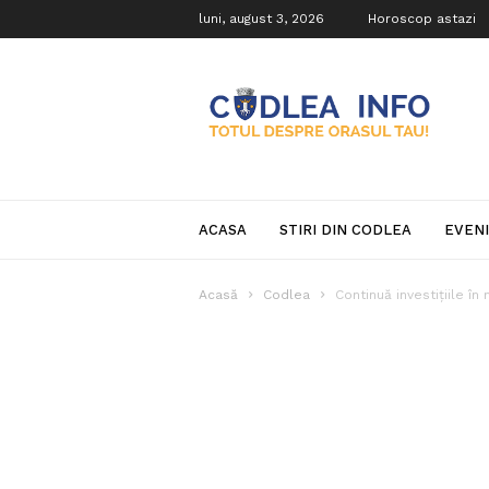
luni, august 3, 2026
Horoscop astazi
Codlea
Info
ACASA
STIRI DIN CODLEA
EVEN
Acasă
Codlea
Continuă investițiile în