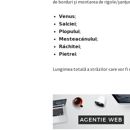
de borduri și montarea de rigole/șanțur
𝗩𝗲𝗻𝘂𝘀;
𝗦𝗮𝗹𝗰𝗶𝗲𝗶;
𝗣𝗹𝗼𝗽𝘂𝗹𝘂𝗶;
𝗠𝗲𝘀𝘁𝗲𝗮𝗰𝗮̆𝗻𝘂𝗹𝘂𝗶;
𝗥𝗮̆𝗰𝗵𝗶𝘁𝗲𝗶;
𝗣𝗶𝗲𝘁𝗿𝗲𝗶.
Lungimea totală a străzilor care vor fi