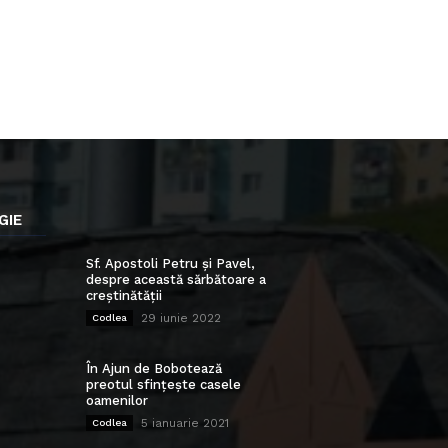
GIE
Sf. Apostoli Petru și Pavel,
despre această sărbătoare a
creștinătății
29 iunie 2022
Codlea
În Ajun de Bobotează
preotul sfințește casele
oamenilor
5 ianuarie 2021
Codlea