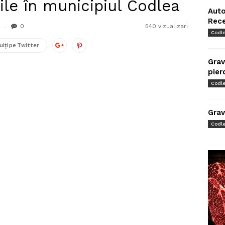
iile în municipiul Codlea
Auto
Rec
0
540 vizualizari
Codl
uiți pe Twitter
Grav
pier
Codl
Grav
Codl