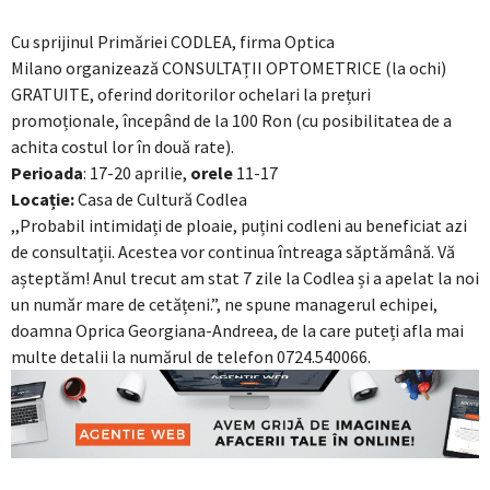
Cu sprijinul Primăriei CODLEA, firma Optica
Milano organizează CONSULTAȚII OPTOMETRICE (la ochi)
GRATUITE, oferind doritorilor ochelari la prețuri
promoționale, începând de la 100 Ron (cu posibilitatea de a
achita costul lor în două rate).
Perioada
: 17-20 aprilie,
orele
11-17
Locație:
Casa de Cultură Codlea
,,Probabil intimidați de ploaie, puțini codleni au beneficiat azi
de consultații. Acestea vor continua întreaga săptămână. Vă
așteptăm! Anul trecut am stat 7 zile la Codlea și a apelat la noi
un număr mare de cetățeni.”, ne spune managerul echipei,
doamna Oprica Georgiana-Andreea, de la care puteți afla mai
multe detalii la numărul de telefon 0724.540066.