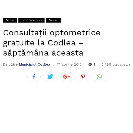
Codlea
Informatii utile
Servicii
Consultații optometrice
gratuite la Codlea –
săptămâna aceasta
De către
Municipiul Codlea
17 aprilie 2012
1
2.489 vizualizari