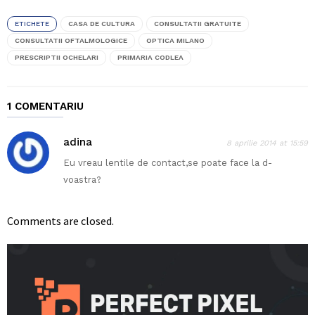
ETICHETE
CASA DE CULTURA
CONSULTATII GRATUITE
CONSULTATII OFTALMOLOGICE
OPTICA MILANO
PRESCRIPTII OCHELARI
PRIMARIA CODLEA
1 COMENTARIU
adina
8 aprilie 2014 at 15:59
Eu vreau lentile de contact,se poate face la d-
voastra?
Comments are closed.