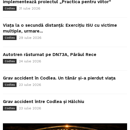
implementează proiectul „Practica pentru viitor”
31 iulie 2026
Codlea
Viața la o secundă distanță: Exercițiu ISU cu victime
multiple, urmare...
29 iulie 2026
Codlea
Autotren răsturnat pe DN73A, Pârâul Rece
24 iulie 2026
Codlea
Grav accident în Codlea. Un tânăr și-a pierdut viața
23 iulie 2026
Codlea
Grav accident între Codlea și Hălchiu
23 iulie 2026
Codlea