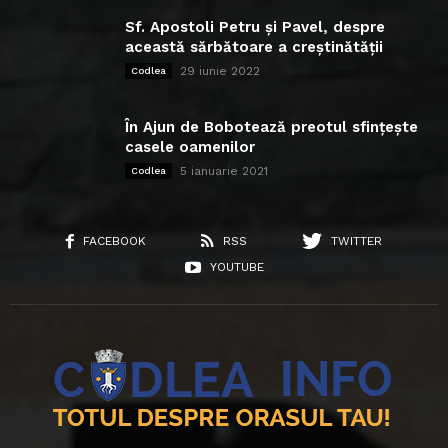
Sf. Apostoli Petru și Pavel, despre
această sărbătoare a creștinătății
29 iunie 2022
Codlea
În Ajun de Bobotează preotul sfințește
casele oamenilor
5 ianuarie 2021
Codlea
FACEBOOK
RSS
TWITTER
YOUTUBE