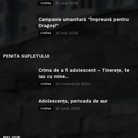
31 iulie 2026
Codlea
Campanie umanitară ”Împreună pentru
Dragoș!”
24 mai 2026
Codlea
PENITA SUFLETULUI
Crima de a fi adolescent – Tinerețe, te
iau cu mine...
24 noiembrie 2020
Codlea
Adolescența, perioada de aur
25 iunie 2020
Codlea
RELIGIE