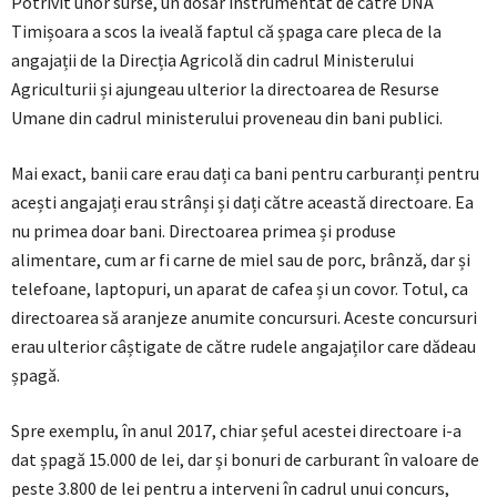
Potrivit unor surse, un dosar instrumentat de către DNA
Timișoara a scos la iveală faptul că șpaga care pleca de la
angajații de la Direcția Agricolă din cadrul Ministerului
Agriculturii și ajungeau ulterior la directoarea de Resurse
Umane din cadrul ministerului proveneau din bani publici.
Mai exact, banii care erau dați ca bani pentru carburanți pentru
acești angajați erau strânși și dați către această directoare. Ea
nu primea doar bani. Directoarea primea și produse
alimentare, cum ar fi carne de miel sau de porc, brânză, dar și
telefoane, laptopuri, un aparat de cafea și un covor. Totul, ca
directoarea să aranjeze anumite concursuri. Aceste concursuri
erau ulterior câștigate de către rudele angajaților care dădeau
șpagă.
Spre exemplu, în anul 2017, chiar șeful acestei directoare i-a
dat șpagă 15.000 de lei, dar și bonuri de carburant în valoare de
peste 3.800 de lei pentru a interveni în cadrul unui concurs,