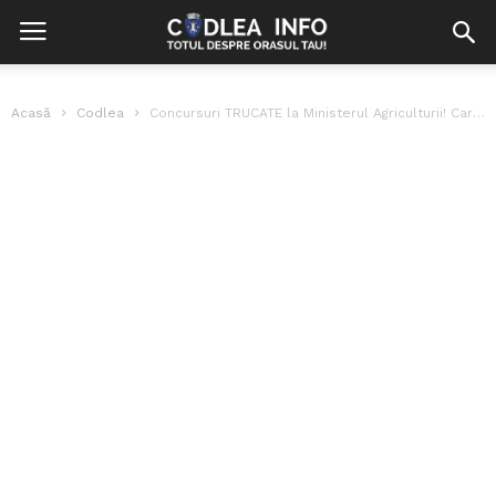
Acasă
Codlea
Concursuri TRUCATE la Ministerul Agriculturii! Carne, brânză, telefoane și covoare, oferite drept...