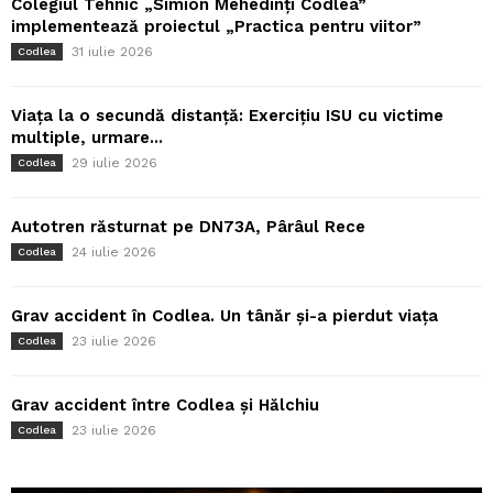
Colegiul Tehnic „Simion Mehedinți Codlea”
implementează proiectul „Practica pentru viitor”
31 iulie 2026
Codlea
Viața la o secundă distanță: Exercițiu ISU cu victime
multiple, urmare...
29 iulie 2026
Codlea
Autotren răsturnat pe DN73A, Pârâul Rece
24 iulie 2026
Codlea
Grav accident în Codlea. Un tânăr și-a pierdut viața
23 iulie 2026
Codlea
Grav accident între Codlea și Hălchiu
23 iulie 2026
Codlea