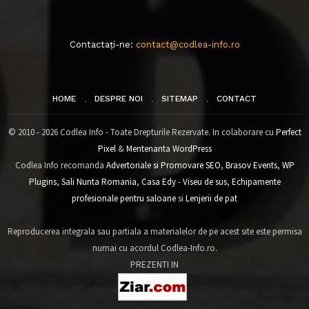
Contactați-ne:
contact@codlea-info.ro
HOME
DESPRE NOI
SITEMAP
CONTACT
© 2010 - 2026 Codlea Info - Toate Drepturile Rezervate. In colaborare cu
Perfect
Pixel
&
Mentenanta WordPress
Codlea Info recomanda
Advertoriale si Promovare SEO
,
Brasov Events
,
WP
Plugins
,
Sali Nunta Romania
,
Casa Edy - Viseu de sus
,
Echipamente
profesionale pentru saloane
si
Lenjerii de pat
Reproducerea integrala sau partiala a materialelor de pe acest site este permisa
numai cu acordul Codlea-Info.ro.
PREZENTI IN