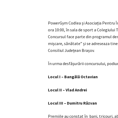
PowerGym Codlea și Asociația Pentru Î
ora 10:00, în sala de sport a Colegiului
Concursul face parte din programul dema
mișcare, sănătate” și se adreseaza tiner
Consiliul Județean Brașov.
În urma desfășurării concursului, podiu
Locul I – Bangălă Octavian
Locul II – Vlad Andrei
Locul III – Dumitru Răzvan
Premiile au constat în bani, tricouri,