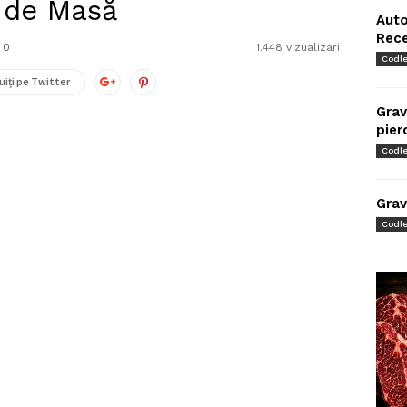
 de Masă
Auto
Rec
0
1.448 vizualizari
Codl
uiți pe Twitter
Grav
pier
Codl
Grav
Codl