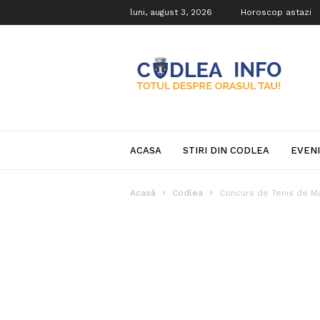
luni, august 3, 2026
Horoscop astazi
Codlea
Info
ACASA
STIRI DIN CODLEA
EVEN
Acasă
Codlea
Concurs de Tenis de M