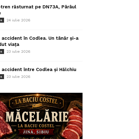
tren răsturnat pe DN73A, Pârâul
e
24 iulie 2026
ea
 accident în Codlea. Un tânăr și-a
dut viața
23 iulie 2026
ea
 accident între Codlea și Hălchiu
23 iulie 2026
ea