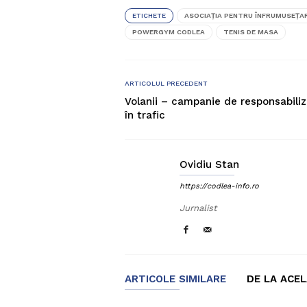
ETICHETE
ASOCIAŢIA PENTRU ÎNFRUMUSEŢA
POWERGYM CODLEA
TENIS DE MASA
ARTICOLUL PRECEDENT
Volanii – campanie de responsabili
în trafic
Ovidiu Stan
https://codlea-info.ro
Jurnalist
ARTICOLE SIMILARE
DE LA ACE