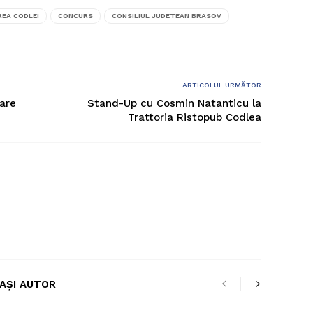
REA CODLEI
CONCURS
CONSILIUL JUDETEAN BRASOV
ARTICOLUL URMĂTOR
zare
Stand-Up cu Cosmin Natanticu la
Trattoria Ristopub Codlea
LAȘI AUTOR