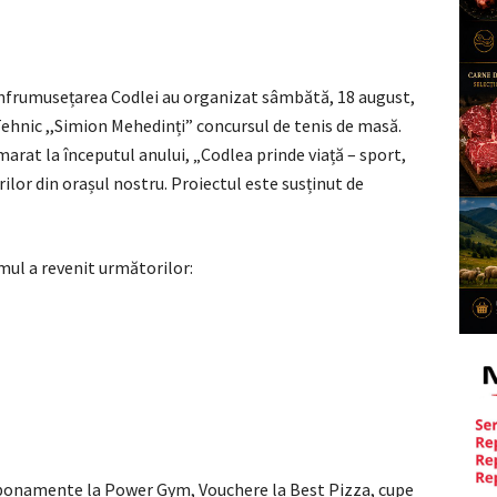
nfrumusețarea Codlei au organizat sâmbătă, 18 august,
 Tehnic ,,Simion Mehedinți” concursul de tenis de masă.
rat la începutul anului, „Codlea prinde viață – sport,
ilor din orașul nostru. Proiectul este susținut de
mul a revenit următorilor:
 abonamente la Power Gym, Vouchere la Best Pizza, cupe