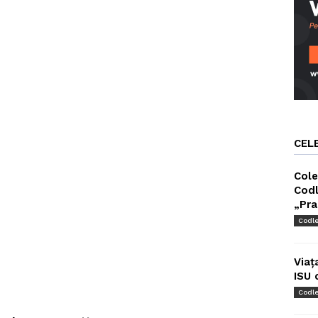
CEL
Cole
Codl
„Pra
Codl
Viaț
ISU 
Codl