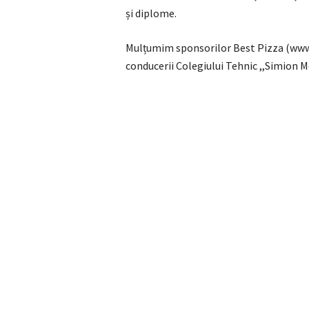
și diplome.
Mulțumim sponsorilor Best Pizza (www.
conducerii Colegiului Tehnic ,,Simion Me