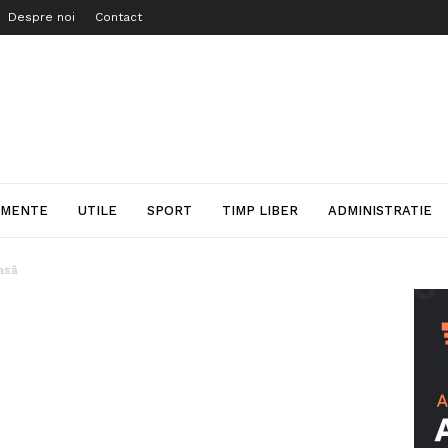
Despre noi
Contact
IMENTE
UTILE
SPORT
TIMP LIBER
ADMINISTRATIE
asă