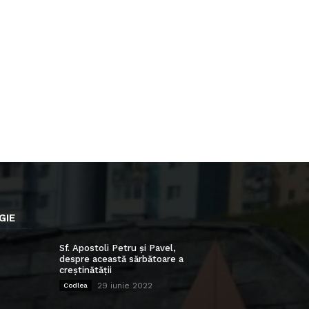
GIE
Sf. Apostoli Petru și Pavel,
despre această sărbătoare a
creștinătății
29 iunie 2022
Codlea