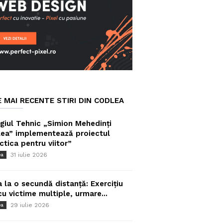
E MAI RECENTE STIRI DIN CODLEA
giul Tehnic „Simion Mehedinți
ea” implementează proiectul
ctica pentru viitor”
31 iulie 2026
ea
a la o secundă distanță: Exercițiu
cu victime multiple, urmare...
29 iulie 2026
ea