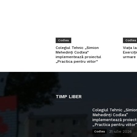
Codlea
Codlea
Viața l
Colegiul Tehnic „Simion
Exerciți
Mehedinți Codlea”
urmare 
implementează proiectul
„Practica pentru viitor”
TIMP LIBER
Colegiul Tehnic „Simio
Mehedinți Codlea”
implementează proiect
„Practica pentru viitor
31 iulie 2026
Codlea