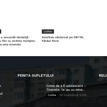
Codlea
a o secundă distanță:
Autotren răsturnat pe DN73A,
u ISU cu victime multiple,
Pârâul Rece
a unui incendiu
PENITA SUFLETULUI
RELI
n
Crima de a fi adolescent –
Tinerețe, te iau cu mine...
ul
24 noiembrie 2020
Codlea
”