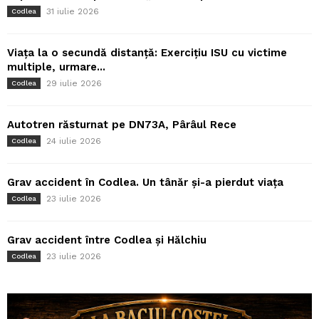
31 iulie 2026
Codlea
Viața la o secundă distanță: Exercițiu ISU cu victime
multiple, urmare...
29 iulie 2026
Codlea
Autotren răsturnat pe DN73A, Pârâul Rece
24 iulie 2026
Codlea
Grav accident în Codlea. Un tânăr și-a pierdut viața
23 iulie 2026
Codlea
Grav accident între Codlea și Hălchiu
23 iulie 2026
Codlea