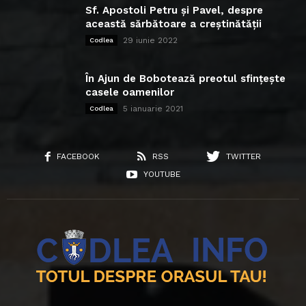
Sf. Apostoli Petru și Pavel, despre
această sărbătoare a creștinătății
29 iunie 2022
Codlea
În Ajun de Bobotează preotul sfințește
casele oamenilor
5 ianuarie 2021
Codlea
FACEBOOK
RSS
TWITTER
YOUTUBE