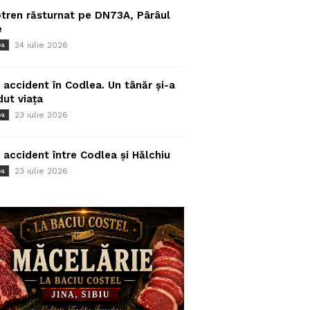
tren răsturnat pe DN73A, Pârâul
e
24 iulie 2026
ea
 accident în Codlea. Un tânăr și-a
dut viața
23 iulie 2026
ea
 accident între Codlea și Hălchiu
23 iulie 2026
ea