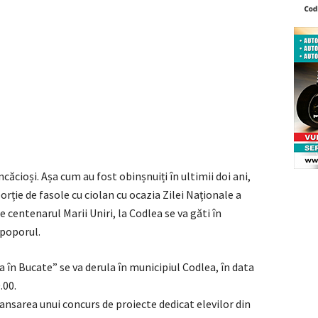
ăcioși. Așa cum au fost obinșnuiți în ultimii doi ani,
rție de fasole cu ciolan cu ocazia Zilei Naționale a
centenarul Marii Uniri, la Codlea se va găti în
 poporul.
 în Bucate” se va derula în municipiul Codlea, în data
.00.
lansarea unui concurs de proiecte dedicat elevilor din