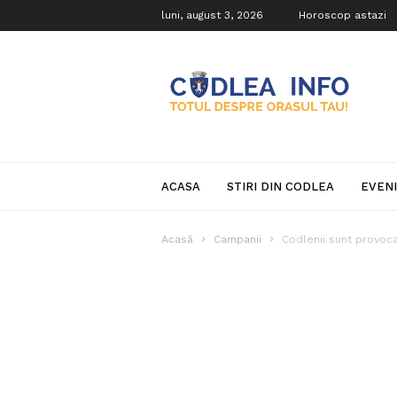
luni, august 3, 2026
Horoscop astazi
Codlea
Info
ACASA
STIRI DIN CODLEA
EVEN
Acasă
Campanii
Codlenii sunt provoca