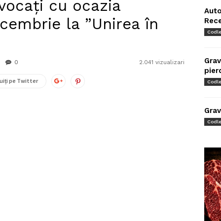
vocați cu ocazia
Auto
cembrie la ”Unirea în
Rec
Codl
Grav
0
2.041 vizualizari
pier
uiți pe Twitter
Codl
Grav
Codl