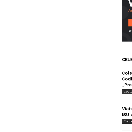
CEL
Cole
Codl
„Pra
Codl
Viaț
ISU 
Codl