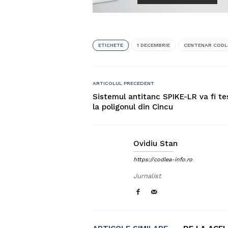
ETICHETE
1 DECEMBRIE
CENTENAR CODL
ARTICOLUL PRECEDENT
Sistemul antitanc SPIKE-LR va fi te
la poligonul din Cincu
Ovidiu Stan
https://codlea-info.ro
Jurnalist