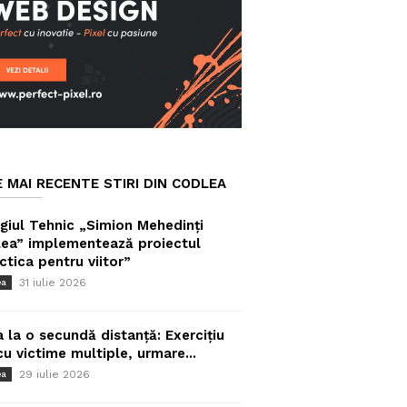
E MAI RECENTE STIRI DIN CODLEA
giul Tehnic „Simion Mehedinți
ea” implementează proiectul
ctica pentru viitor”
31 iulie 2026
ea
a la o secundă distanță: Exercițiu
cu victime multiple, urmare...
29 iulie 2026
ea