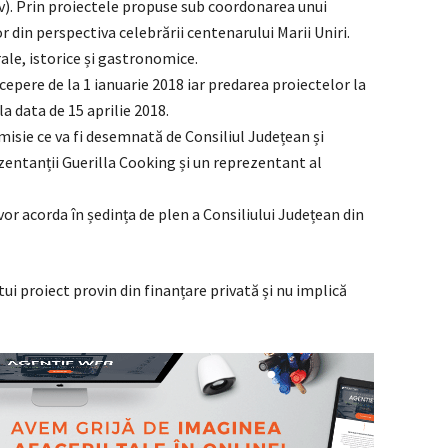
v). Prin proiectele propuse sub coordonarea unui
r din perspectiva celebrării centenarului Marii Uniri.
le, istorice și gastronomice.
ncepere de la 1 ianuarie 2018 iar predarea proiectelor la
a data de 15 aprilie 2018.
misie ce va fi desemnată de Consiliul Județean și
zentanții Guerilla Cooking și un reprezentant al
or acorda în ședința de plen a Consiliului Județean din
ui proiect provin din finanțare privată și nu implică