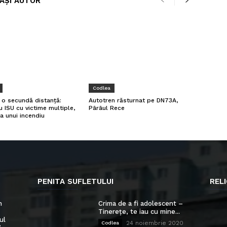
LAȘI AUTOR
Codlea
a o secundă distanță:
Autotren răsturnat pe DN73A,
u ISU cu victime multiple,
Pârâul Rece
a unui incendiu
PENITA SUFLETULUI
RELI
n
Crima de a fi adolescent –
Tinerețe, te iau cu mine...
ul
24 noiembrie 2020
Codlea