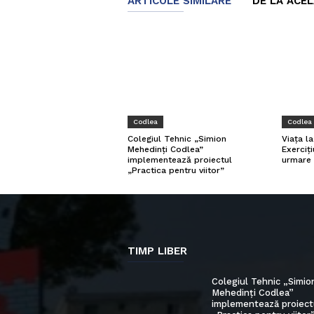
ARTICOLE SIMILARE
DE LA ACE
Codlea
Codlea
Viața l
Colegiul Tehnic „Simion
Exerciți
Mehedinți Codlea”
urmare 
implementează proiectul
„Practica pentru viitor”
TIMP LIBER
Colegiul Tehnic „Simio
Mehedinți Codlea”
implementează proiect