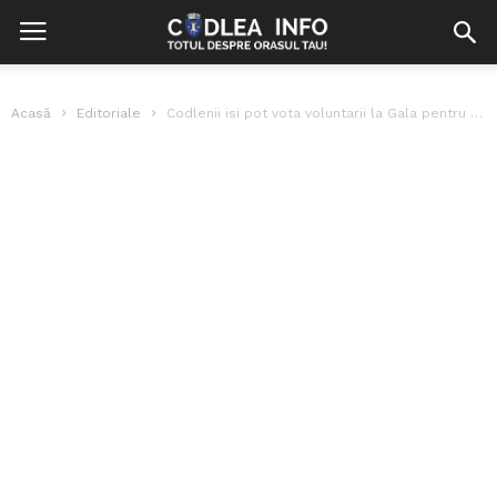
Acasă
Editoriale
Codlenii isi pot vota voluntarii la Gala pentru Supervoluntari