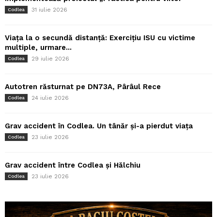
31 iulie 2026
Codlea
Viața la o secundă distanță: Exercițiu ISU cu victime
multiple, urmare...
29 iulie 2026
Codlea
Autotren răsturnat pe DN73A, Pârâul Rece
24 iulie 2026
Codlea
Grav accident în Codlea. Un tânăr și-a pierdut viața
23 iulie 2026
Codlea
Grav accident între Codlea și Hălchiu
23 iulie 2026
Codlea