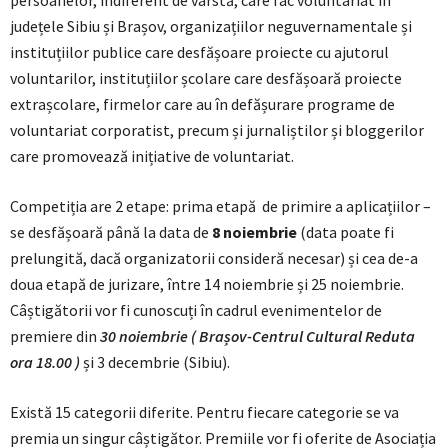
județele Sibiu și Brașov, organizațiilor neguvernamentale și
instituțiilor publice care desfășoare proiecte cu ajutorul
voluntarilor, instituțiilor școlare care desfășoară proiecte
extrașcolare, firmelor care au în defășurare programe de
voluntariat corporatist, precum și jurnaliștilor și bloggerilor
care promovează inițiative de voluntariat.
Competiția are 2 etape: prima etapă de primire a aplicațiilor –
se desfășoară până la data de
8 noiembrie
(data poate fi
prelungită, dacă organizatorii consideră necesar) și cea de-a
doua etapă de jurizare, între 14 noiembrie și 25 noiembrie.
Câștigătorii vor fi cunoscuți în cadrul evenimentelor de
premiere din
30 noiembrie ( Brașov-Centrul Cultural Reduta
ora 18.00 )
și 3 decembrie (Sibiu).
Există 15 categorii diferite. Pentru fiecare categorie se va
premia un singur câștigător. Premiile vor fi oferite de Asociația