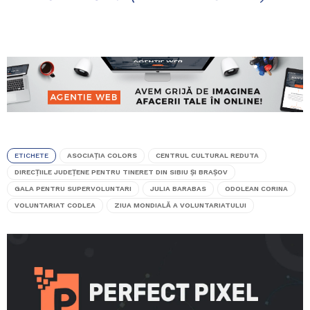
ETICHETE
ASOCIAȚIA COLORS
CENTRUL CULTURAL REDUTA
DIRECȚIILE JUDEȚENE PENTRU TINERET DIN SIBIU ȘI BRAȘOV
GALA PENTRU SUPERVOLUNTARI
JULIA BARABAS
ODOLEAN CORINA
VOLUNTARIAT CODLEA
ZIUA MONDIALĂ A VOLUNTARIATULUI