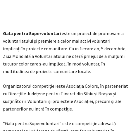
Gala pentru Supervoluntari
este un proiect de promovare a
voluntariatului și premiere a celor mai activi voluntari
implicați în proiecte comunitare. Ca în fiecare an, 5 decembrie,
Ziua Mondială a Voluntariatului ne oferă prilejul de a mulțumi
tuturor celor care s-au implicat, în mod voluntar, în
multitudinea de proiecte comunitare locale.
Organizatorul competiției este Asociația Colors, în parteneriat
cu Direcțiile Județene pentru Tineret din Sibiu și Brașov și
susținătorii. Voluntarii și proiectele Asociației, precum și ale
partenerilor nu intră în competiție.
“Gala pentru Supervoluntari” este o competiție adresată
persoanelor, indiferent de vârstă, care fac voluntariat în