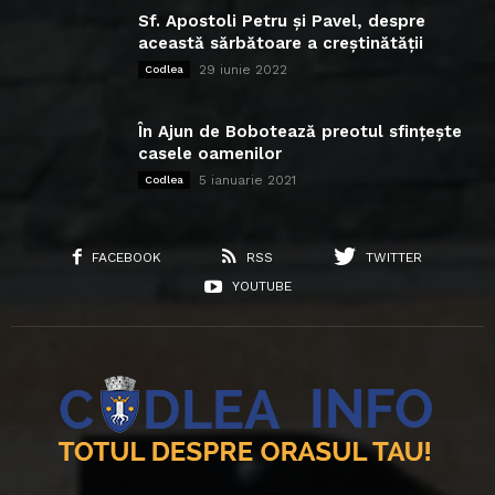
Sf. Apostoli Petru și Pavel, despre
această sărbătoare a creștinătății
29 iunie 2022
Codlea
În Ajun de Bobotează preotul sfințește
casele oamenilor
5 ianuarie 2021
Codlea
FACEBOOK
RSS
TWITTER
YOUTUBE