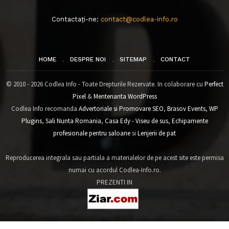
Contactați-ne:
contact@codlea-info.ro
HOME
DESPRE NOI
SITEMAP
CONTACT
© 2010 - 2026 Codlea Info - Toate Drepturile Rezervate. In colaborare cu
Perfect
Pixel
&
Mentenanta WordPress
Codlea Info recomanda
Advertoriale si Promovare SEO
,
Brasov Events
,
WP
Plugins
,
Sali Nunta Romania
,
Casa Edy - Viseu de sus
,
Echipamente
profesionale pentru saloane
si
Lenjerii de pat
Reproducerea integrala sau partiala a materialelor de pe acest site este permisa
numai cu acordul Codlea-Info.ro.
PREZENTI IN