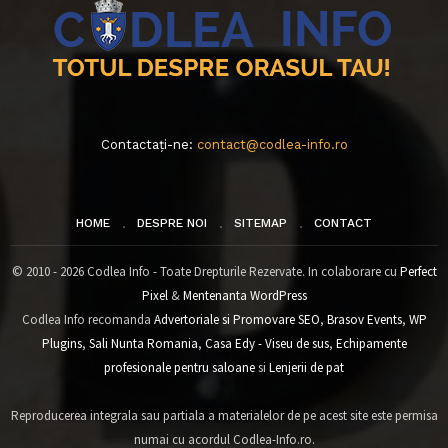
Contactați-ne:
contact@codlea-info.ro
HOME
DESPRE NOI
SITEMAP
CONTACT
© 2010 - 2026 Codlea Info - Toate Drepturile Rezervate. In colaborare cu
Perfect
Pixel
&
Mentenanta WordPress
Codlea Info recomanda
Advertoriale si Promovare SEO
,
Brasov Events
,
WP
Plugins
,
Sali Nunta Romania
,
Casa Edy - Viseu de sus
,
Echipamente
profesionale pentru saloane
si
Lenjerii de pat
Reproducerea integrala sau partiala a materialelor de pe acest site este permisa
numai cu acordul Codlea-Info.ro.