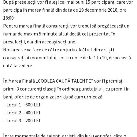
După preselecții vor fi aleși cei mai buni 15 participanți care vor
participa în marea finală din data de 19 decembrie 2018, ora
18:00
Pentru marea finală concurenții vor trebui să pregătească un
numar de maxim 5 minute altul decât cel prezentat în
preselecții, dar din aceeași secțiune.
Notarea se va face de către un juriu alcătuit din artiști
consacrați ai momentului, tot cu note de la 1 la 10, de această
dată la vedere.
În Marea Finală „CODLEA CAUTĂ TALENTE” vor fi premiați
primii 3 concurenți clasați în ordinea punctajului , cu premii in
bani, oferite de organizatori după cum urmează:
– Locul 1 – 600 LEI
– Locul 2 – 400 LEI
– Locul 3 – 200 LEI
Între momentele de talent, artiștii din juriu vor oferi câte o