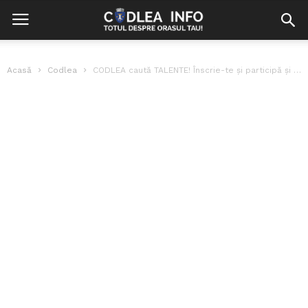
Acasă
Codlea
CODLEA caută TALENTE! Înscrie-te și participă și tu!