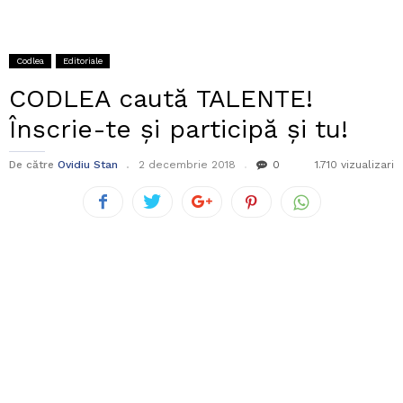
Codlea
Editoriale
CODLEA caută TALENTE!
Înscrie-te și participă și tu!
De către
Ovidiu Stan
2 decembrie 2018
0
1.710 vizualizari