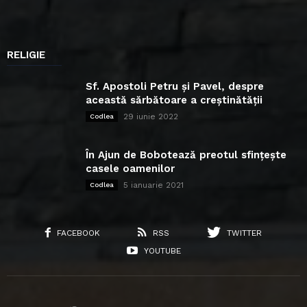
RELIGIE
Sf. Apostoli Petru și Pavel, despre
această sărbătoare a creștinătății
29 iunie 2022
Codlea
În Ajun de Bobotează preotul sfințește
casele oamenilor
5 ianuarie 2021
Codlea
FACEBOOK
RSS
TWITTER
YOUTUBE