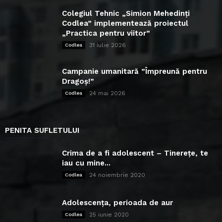
Colegiul Tehnic „Simion Mehedinți
Codlea” implementează proiectul
„Practica pentru viitor”
31 iulie 2026
Codlea
Campanie umanitară ”Împreună pentru
Dragoș!”
24 mai 2026
Codlea
PENITA SUFLETULUI
Crima de a fi adolescent – Tinerețe, te
iau cu mine...
24 noiembrie 2020
Codlea
Adolescența, perioada de aur
25 iunie 2020
Codlea