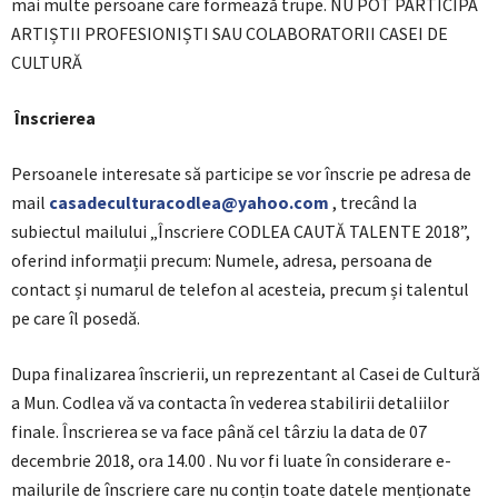
mai multe persoane care formează trupe. NU POT PARTICIPA
ARTIȘTII PROFESIONIȘTI SAU COLABORATORII CASEI DE
CULTURĂ
Înscrierea
Persoanele interesate să participe se vor înscrie pe adresa de
mail
casadeculturacodlea@yahoo.com
, trecând la
subiectul mailului „Înscriere CODLEA CAUTĂ TALENTE 2018”,
oferind informații precum: Numele, adresa, persoana de
contact și numarul de telefon al acesteia, precum și talentul
pe care îl posedă.
Dupa finalizarea înscrierii, un reprezentant al Casei de Cultură
a Mun. Codlea vă va contacta în vederea stabilirii detaliilor
finale. Înscrierea se va face până cel târziu la data de 07
decembrie 2018, ora 14.00 . Nu vor fi luate în considerare e-
mailurile de înscriere care nu conțin toate datele menționate