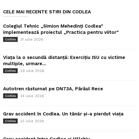
CELE MAI RECENTE STIRI DIN CODLEA
Colegiul Tehnic „Simion Mehedinți Codlea”
implementează proiectul „Practica pentru viitor”
31 iulie 2026
Codlea
Viața la o secundă distanță: Exercițiu ISU cu victime
multiple, urmare...
29 iulie 2026
Codlea
Autotren răsturnat pe DN73A, Pârâul Rece
24 iulie 2026
Codlea
Grav accident în Codlea. Un tânăr și-a pierdut viața
23 iulie 2026
Codlea