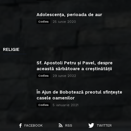
Adolescența, perioada de aur
25 iunie 2020
Codlea
RELIGIE
Sf. Apostoli Petru și Pavel, despre
această sărbătoare a creștinătății
29 iunie 2022
Codlea
În Ajun de Bobotează preotul sfințește
casele oamenilor
5 ianuarie 2021
Codlea
FACEBOOK
RSS
TWITTER