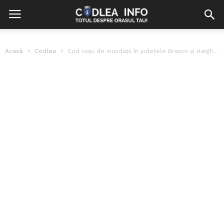
Acasă
Codlea
Cod roșu de inundații în județele Brașov și Harghita