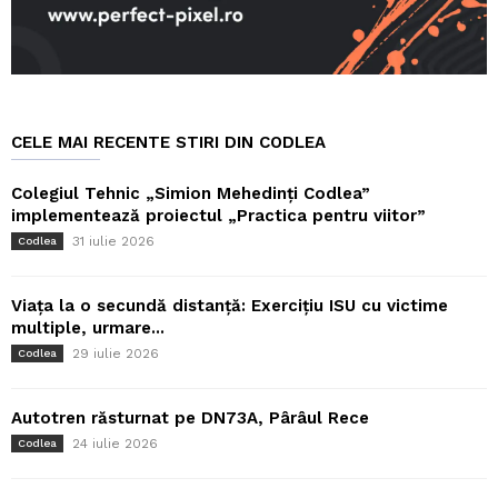
CELE MAI RECENTE STIRI DIN CODLEA
Colegiul Tehnic „Simion Mehedinți Codlea”
implementează proiectul „Practica pentru viitor”
31 iulie 2026
Codlea
Viața la o secundă distanță: Exercițiu ISU cu victime
multiple, urmare...
29 iulie 2026
Codlea
Autotren răsturnat pe DN73A, Pârâul Rece
24 iulie 2026
Codlea