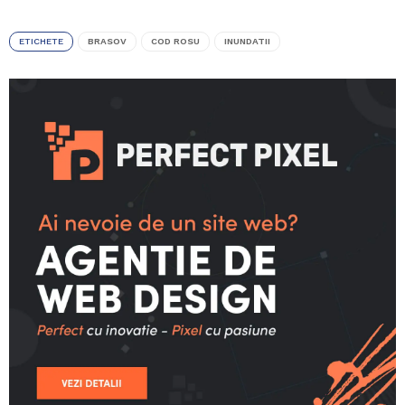
ETICHETE
BRASOV
COD ROSU
INUNDATII