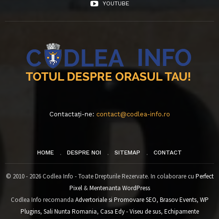
YOUTUBE
Contactați-ne:
contact@codlea-info.ro
HOME
DESPRE NOI
SITEMAP
CONTACT
© 2010 - 2026 Codlea Info - Toate Drepturile Rezervate. In colaborare cu
Perfect
Pixel
&
Mentenanta WordPress
Codlea Info recomanda
Advertoriale si Promovare SEO
,
Brasov Events
,
WP
Plugins
,
Sali Nunta Romania
,
Casa Edy - Viseu de sus
,
Echipamente