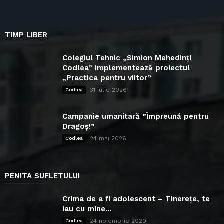
TIMP LIBER
Colegiul Tehnic „Simion Mehedinți
Codlea” implementează proiectul
„Practica pentru viitor”
31 iulie 2026
Codlea
Campanie umanitară ”Împreună pentru
Dragoș!”
24 mai 2026
Codlea
PENITA SUFLETULUI
Crima de a fi adolescent – Tinerețe, te
iau cu mine...
24 noiembrie 2020
Codlea