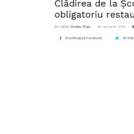
Clădirea de la Șc
obligatoriu resta
De către
Ovidiu Stan
16 ianuarie 2014
Distribuiți pe Facebook
Distrib