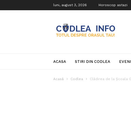
luni, august 3, 2026
Horoscop astazi
Codlea
Info
ACASA
STIRI DIN CODLEA
EVEN
Acasă
Codlea
Clădirea de la Școala G