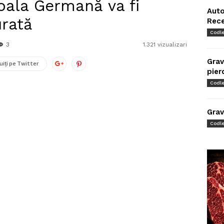
oala Germană va fi
Auto
urată
Rec
Codl
3
1.321 vizualizari
Grav
uiți pe Twitter
pier
Codl
Grav
Codl