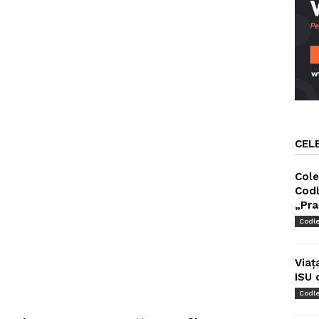
CEL
Cole
Codl
„Pra
Codl
Viaț
ISU 
Codl