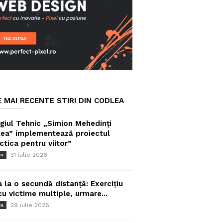
E MAI RECENTE STIRI DIN CODLEA
giul Tehnic „Simion Mehedinți
ea” implementează proiectul
ctica pentru viitor”
31 iulie 2026
ea
a la o secundă distanță: Exercițiu
cu victime multiple, urmare...
29 iulie 2026
ea