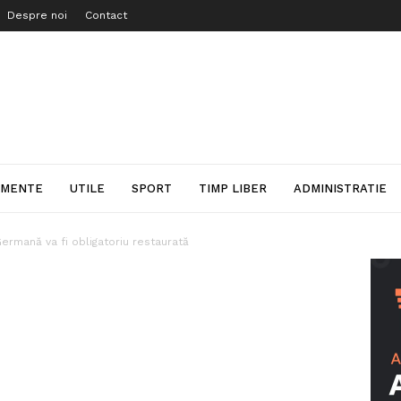
Despre noi
Contact
IMENTE
UTILE
SPORT
TIMP LIBER
ADMINISTRATIE
ermană va fi obligatoriu restaurată