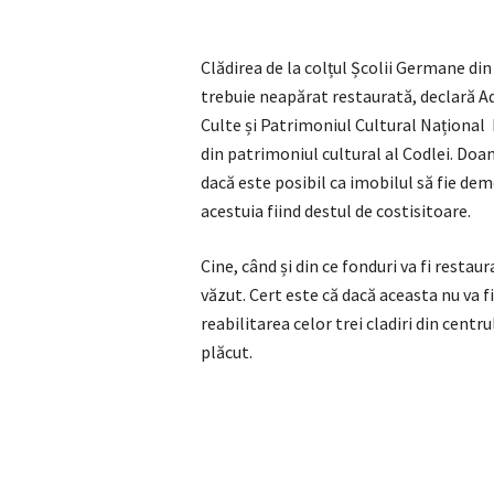
Clădirea de la colțul Școlii Germane di
trebuie neapărat restaurată, declară Ad
Culte și Patrimoniul Cultural Național 
din patrimoniul cultural al Codlei. Doa
dacă este posibil ca imobilul să fie demo
acestuia fiind destul de costisitoare.
Cine, când și din ce fonduri va fi restau
văzut. Cert este că dacă aceasta nu va f
reabilitarea celor trei cladiri din centr
plăcut.