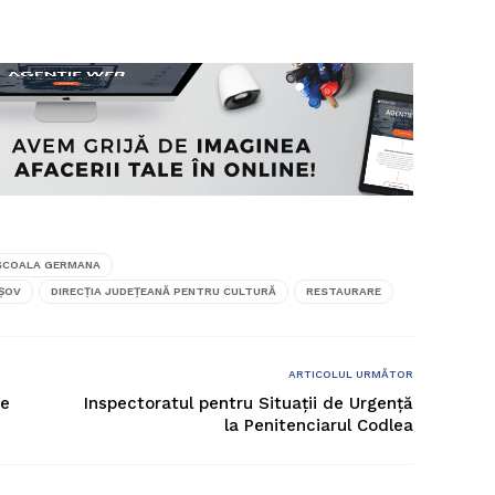
 SCOALA GERMANA
AȘOV
DIRECȚIA JUDEȚEANĂ PENTRU CULTURĂ
RESTAURARE
ARTICOLUL URMĂTOR
re
Inspectoratul pentru Situații de Urgență
la Penitenciarul Codlea