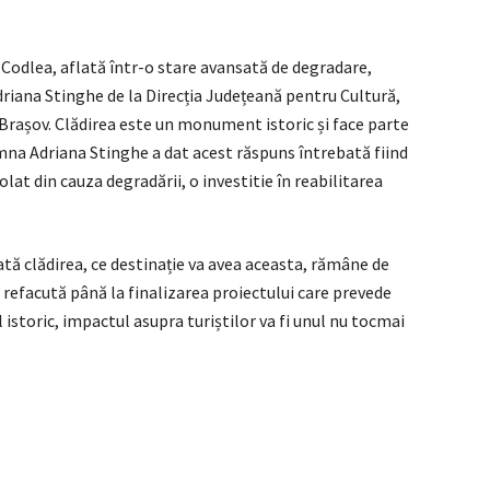
n Codlea, aflată într-o stare avansată de degradare,
riana Stinghe de la Direcția Județeană pentru Cultură,
Brașov. Clădirea este un monument istoric și face parte
mna Adriana Stinghe a dat acest răspuns întrebată fiind
lat din cauza degradării, o investitie în reabilitarea
rată clădirea, ce destinație va avea aceasta, rămâne de
i refacută până la finalizarea proiectului care prevede
ul istoric, impactul asupra turiștilor va fi unul nu tocmai