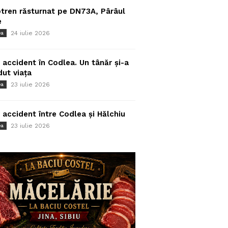
tren răsturnat pe DN73A, Pârâul
e
24 iulie 2026
ea
 accident în Codlea. Un tânăr și-a
dut viața
23 iulie 2026
ea
 accident între Codlea și Hălchiu
23 iulie 2026
ea