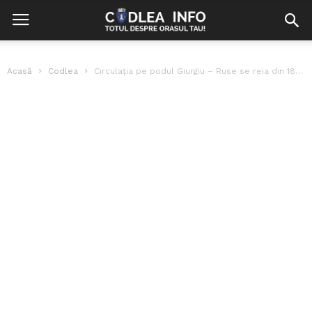
Acasă
Codlea
Circulaţia pe podul Giurgiu – Ruse se reia din 18 decembrie, pe...