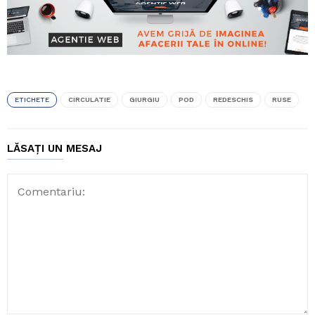
ETICHETE
CIRCULATIE
GIURGIU
POD
REDESCHIS
RUSE
LĂSAȚI UN MESAJ