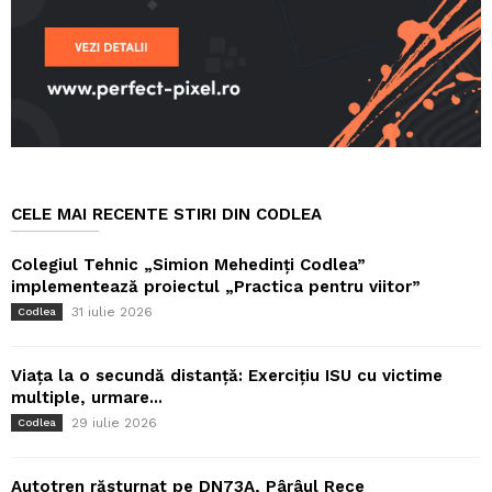
CELE MAI RECENTE STIRI DIN CODLEA
Colegiul Tehnic „Simion Mehedinți Codlea”
implementează proiectul „Practica pentru viitor”
31 iulie 2026
Codlea
Viața la o secundă distanță: Exercițiu ISU cu victime
multiple, urmare...
29 iulie 2026
Codlea
Autotren răsturnat pe DN73A, Pârâul Rece