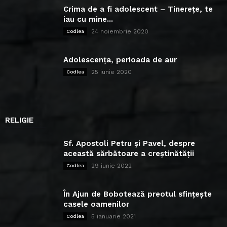
Crima de a fi adolescent – Tinerețe, te
iau cu mine...
24 noiembrie 2020
Codlea
Adolescența, perioada de aur
25 iunie 2020
Codlea
RELIGIE
Sf. Apostoli Petru și Pavel, despre
această sărbătoare a creștinătății
29 iunie 2022
Codlea
În Ajun de Bobotează preotul sfințește
casele oamenilor
5 ianuarie 2021
Codlea