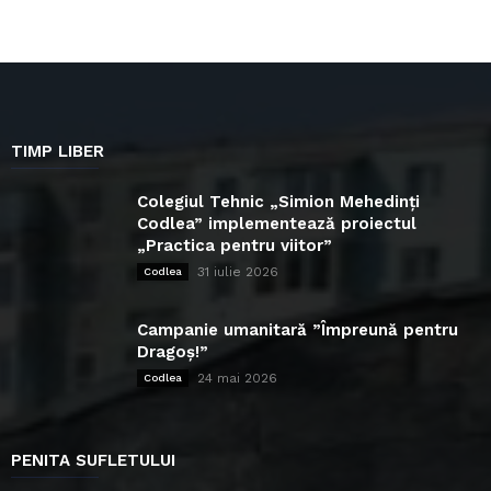
TIMP LIBER
Colegiul Tehnic „Simion Mehedinți
Codlea” implementează proiectul
„Practica pentru viitor”
31 iulie 2026
Codlea
Campanie umanitară ”Împreună pentru
Dragoș!”
24 mai 2026
Codlea
PENITA SUFLETULUI