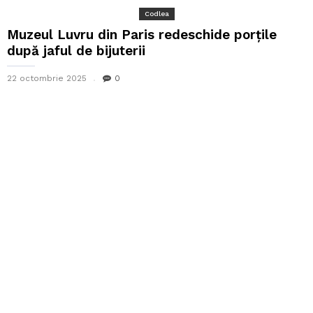
Codlea
Muzeul Luvru din Paris redeschide porțile
după jaful de bijuterii
22 octombrie 2025
0