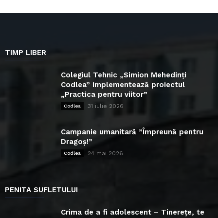
TIMP LIBER
Colegiul Tehnic „Simion Mehedinți
Codlea” implementează proiectul
„Practica pentru viitor”
31 iulie 2026
Codlea
Campanie umanitară ”Împreună pentru
Dragoș!”
24 mai 2026
Codlea
PENITA SUFLETULUI
Crima de a fi adolescent – Tinerețe, te