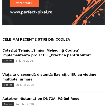
CELE MAI RECENTE STIRI DIN CODLEA
Colegiul Tehnic „Simion Mehedinți Codlea”
implementează proiectul „Practica pentru viitor”
31 iulie 2026
Codlea
Viața la o secundă distanță: Exercițiu ISU cu victime
multiple, urmare...
29 iulie 2026
Codlea
Autotren răsturnat pe DN73A, Pârâul Rece
24 iulie 2026
Codlea