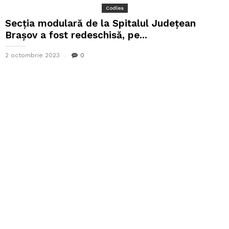
Codlea
Secţia modulară de la Spitalul Judeţean
Braşov a fost redeschisă, pe...
2 octombrie 2023
0