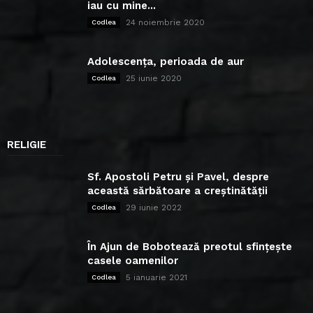
iau cu mine...
24 noiembrie 2020
Codlea
Adolescența, perioada de aur
25 iunie 2020
Codlea
RELIGIE
Sf. Apostoli Petru și Pavel, despre
această sărbătoare a creștinătății
29 iunie 2022
Codlea
În Ajun de Bobotează preotul sfințește
casele oamenilor
5 ianuarie 2021
Codlea