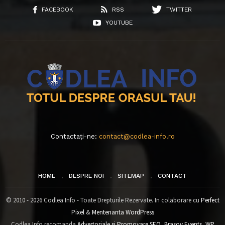
FACEBOOK
RSS
TWITTER
YOUTUBE
Contactați-ne:
contact@codlea-info.ro
HOME
DESPRE NOI
SITEMAP
CONTACT
© 2010 - 2026 Codlea Info - Toate Drepturile Rezervate. In colaborare cu
Perfect
Pixel
&
Mentenanta WordPress
Codlea Info recomanda
Advertoriale si Promovare SEO
,
Brasov Events
,
WP