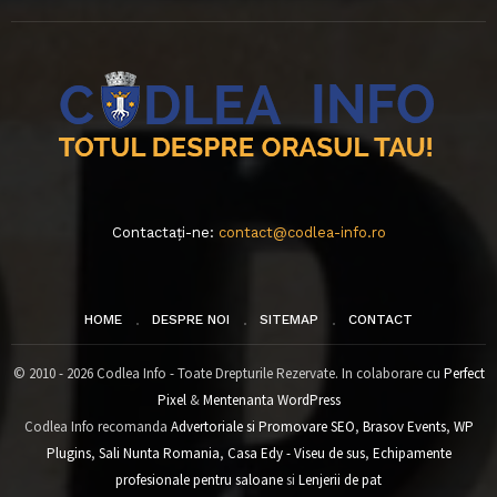
Contactați-ne:
contact@codlea-info.ro
HOME
DESPRE NOI
SITEMAP
CONTACT
© 2010 - 2026 Codlea Info - Toate Drepturile Rezervate. In colaborare cu
Perfect
Pixel
&
Mentenanta WordPress
Codlea Info recomanda
Advertoriale si Promovare SEO
,
Brasov Events
,
WP
Plugins
,
Sali Nunta Romania
,
Casa Edy - Viseu de sus
,
Echipamente
profesionale pentru saloane
si
Lenjerii de pat