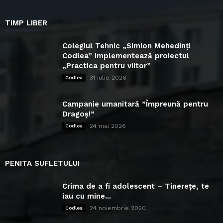
TIMP LIBER
Colegiul Tehnic „Simion Mehedinți
Codlea” implementează proiectul
„Practica pentru viitor”
31 iulie 2026
Codlea
Campanie umanitară ”Împreună pentru
Dragoș!”
24 mai 2026
Codlea
PENITA SUFLETULUI
Crima de a fi adolescent – Tinerețe, te
iau cu mine...
24 noiembrie 2020
Codlea