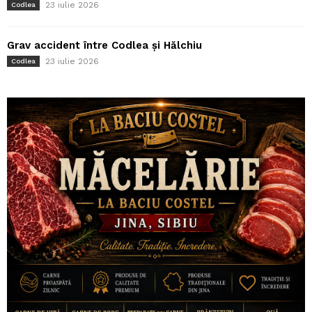
23 iulie 2026
Codlea
Grav accident între Codlea și Hălchiu
23 iulie 2026
Codlea