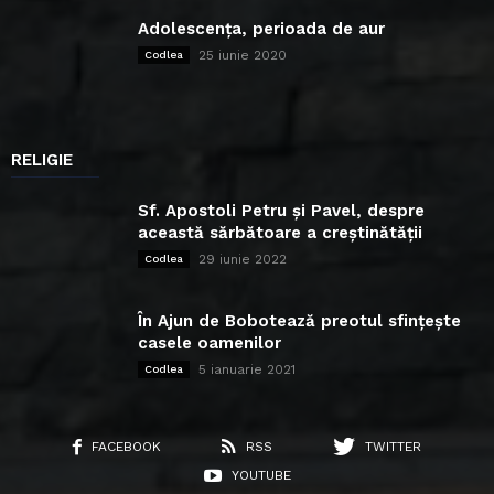
Adolescența, perioada de aur
25 iunie 2020
Codlea
RELIGIE
Sf. Apostoli Petru și Pavel, despre
această sărbătoare a creștinătății
29 iunie 2022
Codlea
În Ajun de Bobotează preotul sfințește
casele oamenilor
5 ianuarie 2021
Codlea
FACEBOOK
RSS
TWITTER
YOUTUBE