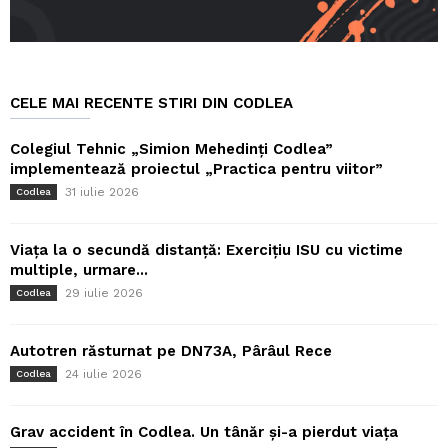
CELE MAI RECENTE STIRI DIN CODLEA
Colegiul Tehnic „Simion Mehedinți Codlea”
implementează proiectul „Practica pentru viitor”
31 iulie 2026
Codlea
Viața la o secundă distanță: Exercițiu ISU cu victime
multiple, urmare...
29 iulie 2026
Codlea
Autotren răsturnat pe DN73A, Pârâul Rece
24 iulie 2026
Codlea
Grav accident în Codlea. Un tânăr și-a pierdut viața