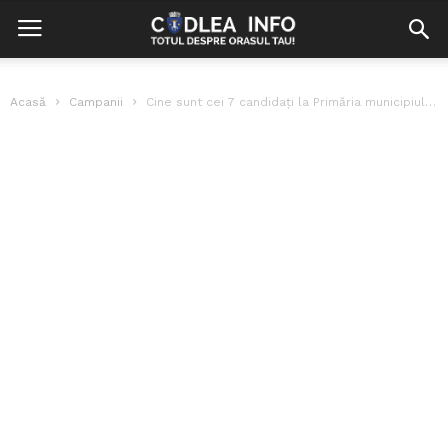
Acasă
Campanii
Cine sunt cei 7 candidați la Primăria municipiului Codlea