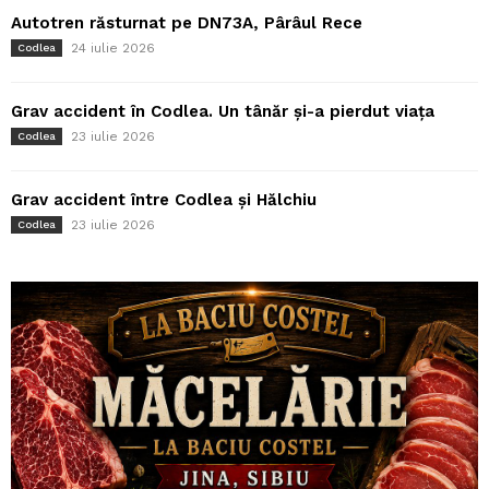
Autotren răsturnat pe DN73A, Pârâul Rece
24 iulie 2026
Codlea
Grav accident în Codlea. Un tânăr și-a pierdut viața
23 iulie 2026
Codlea
Grav accident între Codlea și Hălchiu
23 iulie 2026
Codlea