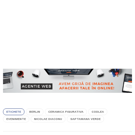
ETICHETE
BERLIN
CERAMICA FIGURATIVA
CODLEA
EVENIMENTE
NICOLAE DIACONU
SAPTAMANA VERDE