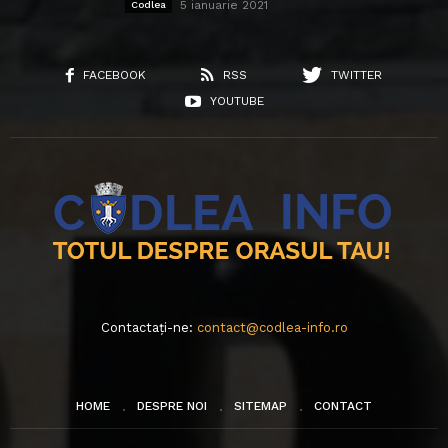
5 ianuarie 2021
Codlea
FACEBOOK
RSS
TWITTER
YOUTUBE
Contactați-ne:
contact@codlea-info.ro
HOME
DESPRE NOI
SITEMAP
CONTACT