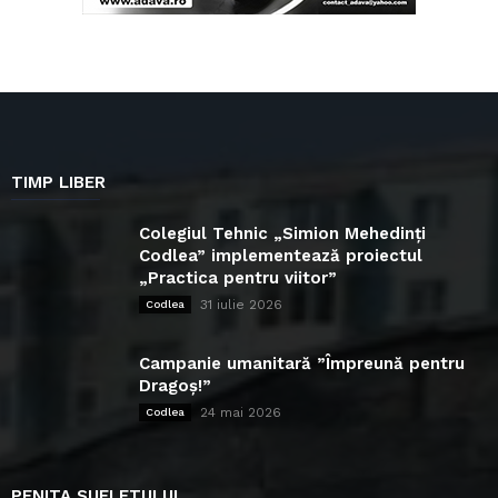
TIMP LIBER
Colegiul Tehnic „Simion Mehedinți
Codlea” implementează proiectul
„Practica pentru viitor”
31 iulie 2026
Codlea
Campanie umanitară ”Împreună pentru
Dragoș!”
24 mai 2026
Codlea
PENITA SUFLETULUI