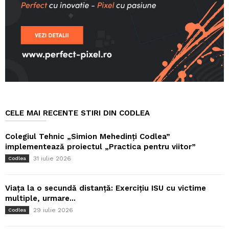
CELE MAI RECENTE STIRI DIN CODLEA
Colegiul Tehnic „Simion Mehedinți Codlea”
implementează proiectul „Practica pentru viitor”
31 iulie 2026
Codlea
Viața la o secundă distanță: Exercițiu ISU cu victime
multiple, urmare...
29 iulie 2026
Codlea