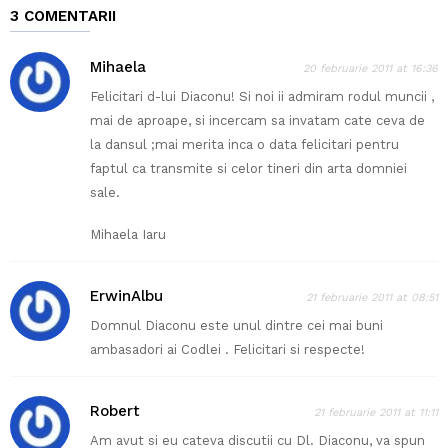
3 COMENTARII
Mihaela
20 februarie 2011 at 16:36
Felicitari d-lui Diaconu! Si noi ii admiram rodul muncii ,
mai de aproape, si incercam sa invatam cate ceva de
la dansul ;mai merita inca o data felicitari pentru
faptul ca transmite si celor tineri din arta domniei
sale.
Mihaela Iaru
ErwinAlbu
21 februarie 2011 at 08:51
Domnul Diaconu este unul dintre cei mai buni
ambasadori ai Codlei . Felicitari si respecte!
Robert
21 februarie 2011 at 11:11
Am avut si eu cateva discutii cu Dl. Diaconu, va spun