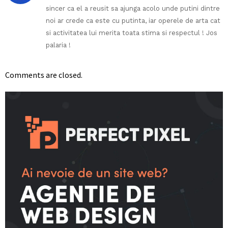
sincer ca el a reusit sa ajunga acolo unde putini dintre
noi ar crede ca este cu putinta, iar operele de arta cat
si activitatea lui merita toata stima si respectul ! Jos
palaria !
Comments are closed.