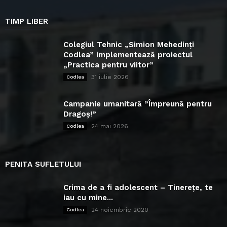
TIMP LIBER
Colegiul Tehnic „Simion Mehedinți
Codlea” implementează proiectul
„Practica pentru viitor”
31 iulie 2026
Codlea
Campanie umanitară ”Împreună pentru
Dragoș!”
24 mai 2026
Codlea
PENITA SUFLETULUI
Crima de a fi adolescent – Tinerețe, te
iau cu mine...
24 noiembrie 2020
Codlea