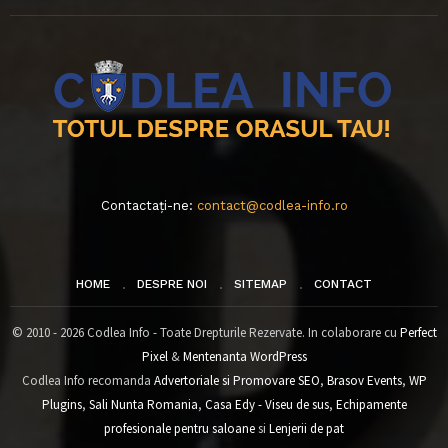
Contactați-ne:
contact@codlea-info.ro
HOME
DESPRE NOI
SITEMAP
CONTACT
© 2010 - 2026 Codlea Info - Toate Drepturile Rezervate. In colaborare cu
Perfect
Pixel
&
Mentenanta WordPress
Codlea Info recomanda
Advertoriale si Promovare SEO
,
Brasov Events
,
WP
Plugins
,
Sali Nunta Romania
,
Casa Edy - Viseu de sus
,
Echipamente
profesionale pentru saloane
si
Lenjerii de pat