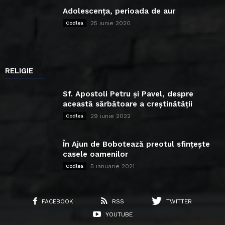
Adolescența, perioada de aur
25 iunie 2020
Codlea
RELIGIE
Sf. Apostoli Petru și Pavel, despre
această sărbătoare a creștinătății
29 iunie 2022
Codlea
În Ajun de Bobotează preotul sfințește
casele oamenilor
5 ianuarie 2021
Codlea
FACEBOOK
RSS
TWITTER
YOUTUBE