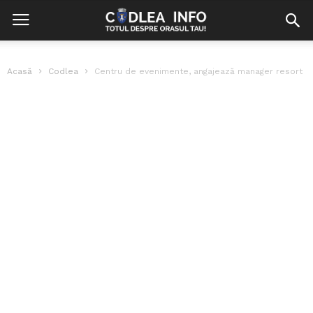
Acasă
Codlea
Centru de evenimente, angajează manager resort