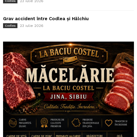
23 iulie 2026
Codlea
Grav accident între Codlea și Hălchiu
23 iulie 2026
Codlea