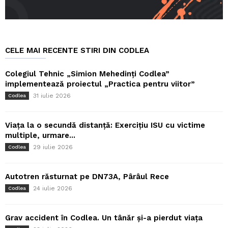
CELE MAI RECENTE STIRI DIN CODLEA
Colegiul Tehnic „Simion Mehedinți Codlea”
implementează proiectul „Practica pentru viitor”
31 iulie 2026
Codlea
Viața la o secundă distanță: Exercițiu ISU cu victime
multiple, urmare...
29 iulie 2026
Codlea
Autotren răsturnat pe DN73A, Pârâul Rece
24 iulie 2026
Codlea
Grav accident în Codlea. Un tânăr și-a pierdut viața