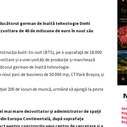
ucătorul german de înaltă tehnologie Diehl
zvoltare de 40 de milioane de euro în noul său
strucția built-to-suit (BTS), pe o suprafață de 18.000
voltare și a unei unități de producție și marchează
cătorul german de înaltă tehnologie.
n noul parc de business de 50.000 mp, CTPark Brașov, și
ițial 200 de locuri de muncă, urmând să ajungă la peste
el mai mare dezvoltator și administrator de spații
rsă din Europa Continentală, după suprafața
act pentru construcția unui centru de cercetare și a