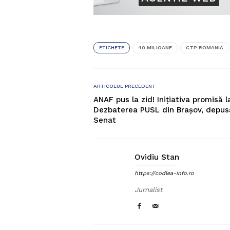
ETICHETE
40 MILIOANE
CTP ROMANIA
ARTICOLUL PRECEDENT
ANAF pus la zid! Inițiativa promisă l
Dezbaterea PUSL din Brașov, depus
Senat
Ovidiu Stan
https://codlea-info.ro
Jurnalist