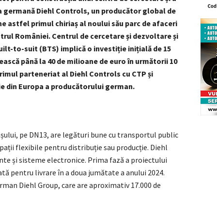
ia germană Diehl Controls, un producător global de
e astfel primul chiriaș al noului său parc de afaceri
ntrul României. Centrul de cercetare și dezvoltare și
lt-to-suit (BTS) implică o investiție inițială de 15
ască până la 40 de milioane de euro în următorii 10
imul parteneriat al Diehl Controls cu CTP și
ție din Europa a producătorului german.
șului, pe DN13, are legături bune cu transportul public
pații flexibile pentru distribuție sau producție. Diehl
e și sisteme electronice. Prima fază a proiectului
ă pentru livrare în a doua jumătate a anului 2024.
erman Diehl Group, care are aproximativ 17.000 de