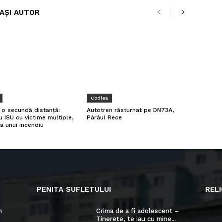
LAȘI AUTOR
Codlea
a o secundă distanță:
Autotren răsturnat pe DN73A,
u ISU cu victime multiple,
Pârâul Rece
a unui incendiu
PENITA SUFLETULUI
RELI
n
Crima de a fi adolescent –
Tinerețe, te iau cu mine...