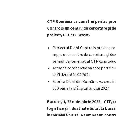
CTP România va construi pentru prod
Controls un centru de cercetare și de
proiect, CTPark Brașov
Proiectul Diehl Controls prevede con
mp, a unui centru de cercetare și dez
primul parteneriat al CTP cu produ
Această construcție va face parte di
va fi livrată în S2 2024.
Fabrica Diehl din România va crea in
600 până la sfârșitul anului 2027
București, 22 noiembrie 2022 – CTP, c
logistice și industriale listat la bu
închiriabilă brută, a semnat un contr