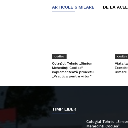
ARTICOLE SIMILARE
DE LA ACE
Codlea
Codlea
Viața l
Colegiul Tehnic „Simion
Exerciți
Mehedinți Codlea”
urmare 
implementează proiectul
„Practica pentru viitor”
TIMP LIBER
Colegiul Tehnic „Simio
Mehedinți Codlea”