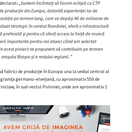
 declarat
:
„
Suntem încântați să facem echipă cu CTP
 de producție din Europa, datorită experienței lor de
vestiție pe termen lung, care va depăși 40 de milioane de
ituat strategic în centrul României, oferă o infrastructură
ală preferată și pentru că oferă access la forță de muncă
iterii importante pentru noi atunci când am selectat
Prin acest proiect ne propunem să contribuim pe termen
rașului Brașov și a restului regiunii.
”
fabrici de producție în Europa: una la sediul central al
 granița germano-elvețiană, cu aproximativ 550 de
Wroclaw, în sud-vestul Poloniei, unde are aproximativ 1