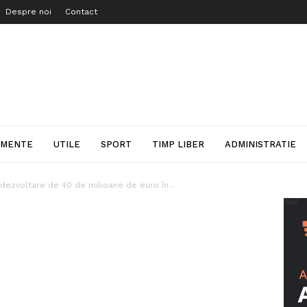
Despre noi
Contact
IMENTE
UTILE
SPORT
TIMP LIBER
ADMINISTRATIE
dezvoltare de 40 de milioane de euro în...