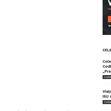
CEL
Cole
Codl
„Pra
Codl
Viaț
ISU 
Codl