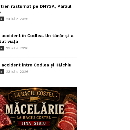
tren răsturnat pe DN73A, Pârâul
e
24 iulie 2026
ea
 accident în Codlea. Un tânăr și-a
dut viața
23 iulie 2026
ea
 accident între Codlea și Hălchiu
23 iulie 2026
ea