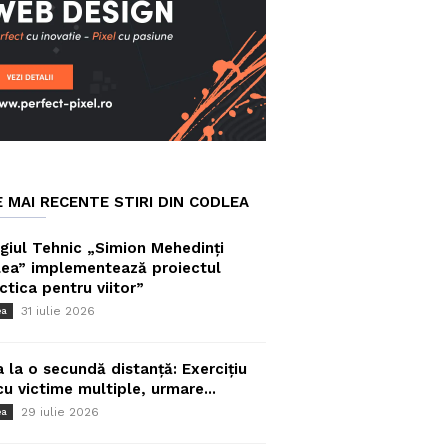
E MAI RECENTE STIRI DIN CODLEA
giul Tehnic „Simion Mehedinți
ea” implementează proiectul
ctica pentru viitor”
31 iulie 2026
ea
a la o secundă distanță: Exercițiu
cu victime multiple, urmare...
29 iulie 2026
ea