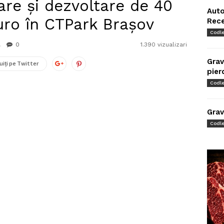
are și dezvoltare de 40
Auto
uro în CTPark Brașov
Rec
Codl
0
1.390 vizualizari
Grav
uiți pe Twitter
pier
Codl
Grav
Codl