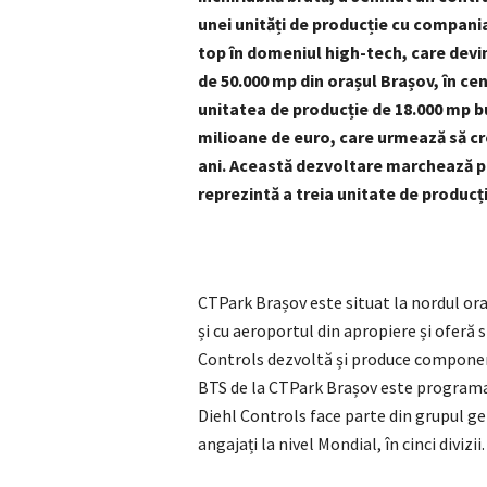
unei unități de producție cu compan
top în domeniul high-tech, care devin
de 50.000 mp din orașul Brașov, în ce
unitatea de producție de 18.000 mp bui
milioane de euro, care urmează să cre
ani. Această dezvoltare marchează pr
reprezintă a treia unitate de produc
CTPark Brașov este situat la nordul ora
și cu aeroportul din apropiere și oferă s
Controls dezvoltă și produce component
BTS de la CTPark Brașov este programat
Diehl Controls face parte din grupul g
angajați la nivel Mondial, în cinci divizii.