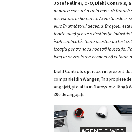
Josef Fellner, CFO, Diehl Controls,
a
pentru a construi a treia noastră fabrică
dezvoltare în România. Aceasta este o in
euro în următorul deceniu. Brașovul este s
foarte bună și este o destinație industri
înalt calificată. Toate acestea au fost cr
locația pentru noua noastră investiție. 
lung la dezvoltarea economică viitoare a o
Diehl Controls operează în prezent două 
companiei din Wangen, în apropiere de
angajați, și o alta în Namyslow, lângă 
300 de angajați.