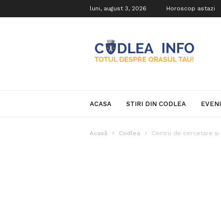
luni, august 3, 2026
Horoscop astazi
Codlea
Info
ACASA
STIRI DIN CODLEA
EVEN
Acasă
Codlea
Centru de cercetare și 