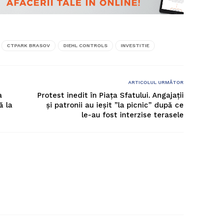
CTPARK BRASOV
DIEHL CONTROLS
INVESTITIE
ARTICOLUL URMĂTOR
a
Protest inedit în Piața Sfatului. Angajații
ă la
și patronii au ieșit ”la picnic” după ce
le-au fost interzise terasele