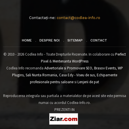
Contactați-ne:
contact@codlea-info.ro
HOME
DESPRE NOI
SITEMAP
CONTACT
© 2010 - 2026 Codlea Info - Toate Drepturile Rezervate. In colaborare cu
Perfect
Pixel
&
Mentenanta WordPress
Codlea Info recomanda
Advertoriale si Promovare SEO
,
Brasov Events
,
WP
Plugins
,
Sali Nunta Romania
,
Casa Edy - Viseu de sus
,
Echipamente
profesionale pentru saloane
si
Lenjerii de pat
Reproducerea integrala sau partiala a materialelor de pe acest site este permisa
numai cu acordul Codlea-Info.ro.
PREZENTI IN