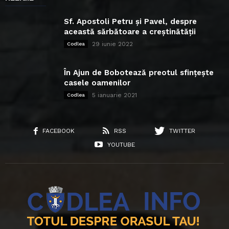
Sf. Apostoli Petru și Pavel, despre
această sărbătoare a creștinătății
29 iunie 2022
Codlea
În Ajun de Bobotează preotul sfințește
casele oamenilor
5 ianuarie 2021
Codlea
FACEBOOK
RSS
TWITTER
YOUTUBE