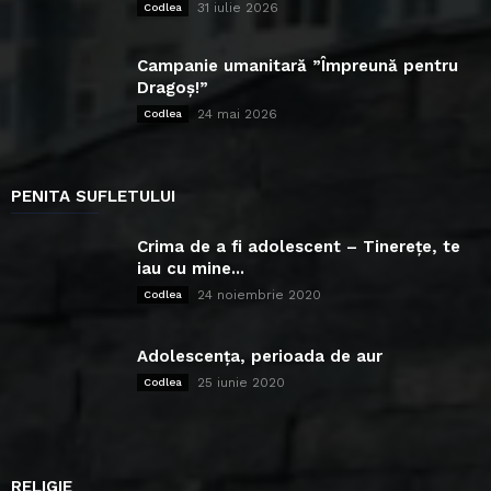
31 iulie 2026
Codlea
Campanie umanitară ”Împreună pentru
Dragoș!”
24 mai 2026
Codlea
PENITA SUFLETULUI
Crima de a fi adolescent – Tinerețe, te
iau cu mine...
24 noiembrie 2020
Codlea
Adolescența, perioada de aur
25 iunie 2020
Codlea
RELIGIE