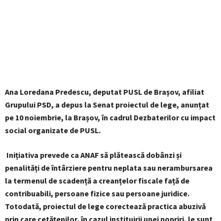
Ana Loredana Predescu, deputat PUSL de Brașov, afiliat
Grupului PSD, a depus la Senat proiectul de lege, anunțat
pe 10 noiembrie, la Brașov, în cadrul Dezbaterilor cu impact
social organizate de PUSL.
Inițiativa prevede ca ANAF să plătească dobânzi și
penalități de întârziere pentru neplata sau nerambursarea
la termenul de scadență a creanțelor fiscale față de
contribuabili, persoane fizice sau persoane juridice.
Totodată, proiectul de lege corectează practica abuzivă
prin care cetățenilor, în cazul instituirii unei popriri, le sunt