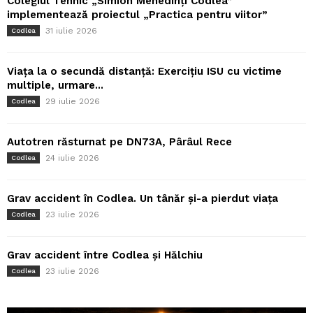
Colegiul Tehnic „Simion Mehedinți Codlea”
implementează proiectul „Practica pentru viitor”
31 iulie 2026
Codlea
Viața la o secundă distanță: Exercițiu ISU cu victime
multiple, urmare...
29 iulie 2026
Codlea
Autotren răsturnat pe DN73A, Pârâul Rece
24 iulie 2026
Codlea
Grav accident în Codlea. Un tânăr și-a pierdut viața
23 iulie 2026
Codlea
Grav accident între Codlea și Hălchiu
23 iulie 2026
Codlea