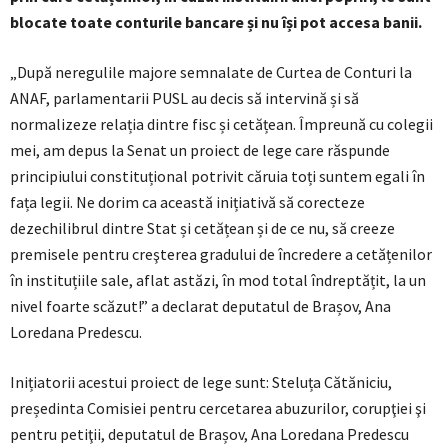
blocate toate conturile bancare și nu își pot accesa banii.
„După neregulile majore semnalate de Curtea de Conturi la
ANAF, parlamentarii PUSL au decis să intervină și să
normalizeze relația dintre fisc și cetățean. Împreună cu colegii
mei, am depus la Senat un proiect de lege care răspunde
principiului constituțional potrivit căruia toți suntem egali în
fața legii. Ne dorim ca această inițiativă să corecteze
dezechilibrul dintre Stat și cetățean și de ce nu, să creeze
premisele pentru creşterea gradului de încredere a cetățenilor
în instituțiile sale, aflat astăzi, în mod total îndreptățit, la un
nivel foarte scăzut!” a declarat deputatul de Brașov, Ana
Loredana Predescu.
Inițiatorii acestui proiect de lege sunt: Steluța Cătăniciu,
președinta Comisiei pentru cercetarea abuzurilor, corupţiei şi
pentru petiţii, deputatul de Brașov, Ana Loredana Predescu