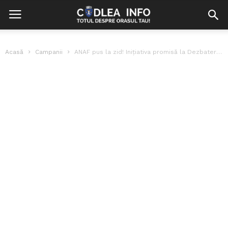
Acasă
Campanii
ANAF pus la zid! Inițiativa promisă la Dezbaterea PUSL din Brașov, depusă...