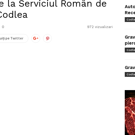
e la Serviciul Român de
Auto
Codlea
Rec
Codl
0
972 vizualizari
Grav
uiți pe Twitter
pier
Codl
Grav
Codl