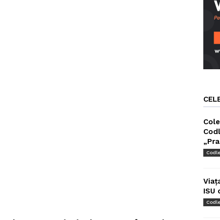
CEL
Cole
Codl
„Pra
Codl
Viaț
ISU 
Codl