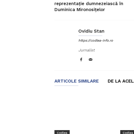
reprezentație dumnezeiască în
Duminica Mironosițelor
Ovidiu Stan
https://codlea-info.ro
Jurnalist
ARTICOLE SIMILARE
DE LA ACE
Codlea
Codlea