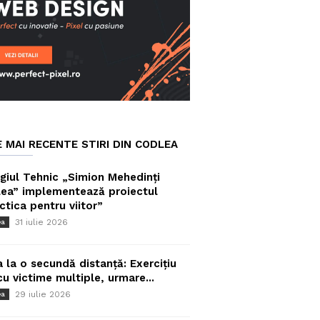
E MAI RECENTE STIRI DIN CODLEA
giul Tehnic „Simion Mehedinți
ea” implementează proiectul
ctica pentru viitor”
31 iulie 2026
ea
a la o secundă distanță: Exercițiu
cu victime multiple, urmare...
29 iulie 2026
ea