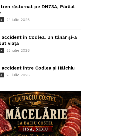
tren răsturnat pe DN73A, Pârâul
e
24 iulie 2026
ea
 accident în Codlea. Un tânăr și-a
dut viața
23 iulie 2026
ea
 accident între Codlea și Hălchiu
23 iulie 2026
ea