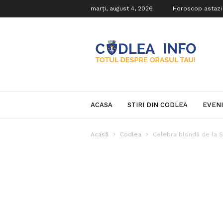
marți, august 4, 2026
Horoscop astazi
Codlea
Info
ACASA
STIRI DIN CODLEA
EVEN
Acasă
Codlea
Celebra blondă de la S