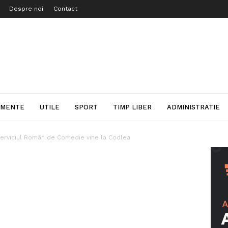
Despre noi
Contact
IMENTE
UTILE
SPORT
TIMP LIBER
ADMINISTRATIE
erviciul Român de Comedie vine la Codlea