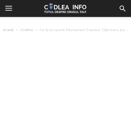
Acasă
Codlea
Ce își propune Restaurant Popasul Căprioara pentru anul 2014