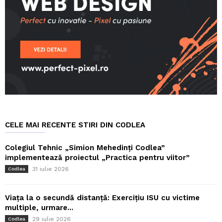
CELE MAI RECENTE STIRI DIN CODLEA
Colegiul Tehnic „Simion Mehedinți Codlea”
implementează proiectul „Practica pentru viitor”
31 iulie 2026
Codlea
Viața la o secundă distanță: Exercițiu ISU cu victime
multiple, urmare...
29 iulie 2026
Codlea