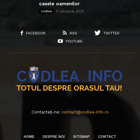
casele oamenilor
5 ianuarie 2021
Codlea
FACEBOOK
RSS
TWITTER
YOUTUBE
Contactați-ne:
contact@codlea-info.ro
HOME
DESPRE NOI
SITEMAP
CONTACT