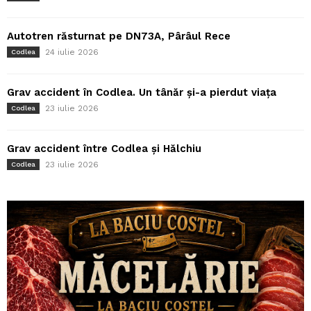
Autotren răsturnat pe DN73A, Pârâul Rece
24 iulie 2026
Codlea
Grav accident în Codlea. Un tânăr și-a pierdut viața
23 iulie 2026
Codlea
Grav accident între Codlea și Hălchiu
23 iulie 2026
Codlea