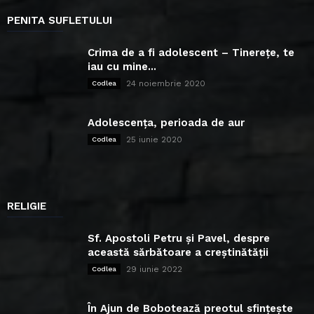
PENITA SUFLETULUI
Crima de a fi adolescent – Tinerețe, te
iau cu mine...
24 noiembrie 2020
Codlea
Adolescența, perioada de aur
25 iunie 2020
Codlea
RELIGIE
Sf. Apostoli Petru și Pavel, despre
această sărbătoare a creștinătății
29 iunie 2022
Codlea
În Ajun de Bobotează preotul sfințește