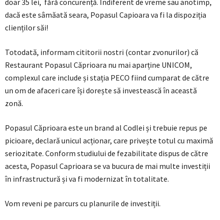
doar 35 lei, fără concurență. Indiferent de vreme sau anotimp,
dacă este sâmăată seara, Popasul Capioara va fi la dispoziția
clienților săi!
Totodată, informam cititorii nostri (contar zvonurilor) că
Restaurant Popasul Căprioara nu mai aparține UNICOM,
complexul care include și stația PECO fiind cumparat de către
un om de afaceri care își dorește să investească în această
zonă.
Popasul Căprioara este un brand al Codlei și trebuie repus pe
picioare, declară unicul acționar, care privește totul cu maximă
seriozitate. Conform studiului de fezabilitate dispus de către
acesta, Popasul Caprioara se va bucura de mai multe investiții
în infrastructură și va fi modernizat în totalitate.
Vom reveni pe parcurs cu planurile de investiții.