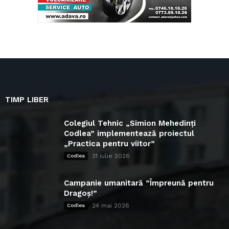
TIMP LIBER
Colegiul Tehnic „Simion Mehedinți
Codlea” implementează proiectul
„Practica pentru viitor”
31 iulie 2026
Codlea
Campanie umanitară ”Împreună pentru
Dragoș!”
24 mai 2026
Codlea