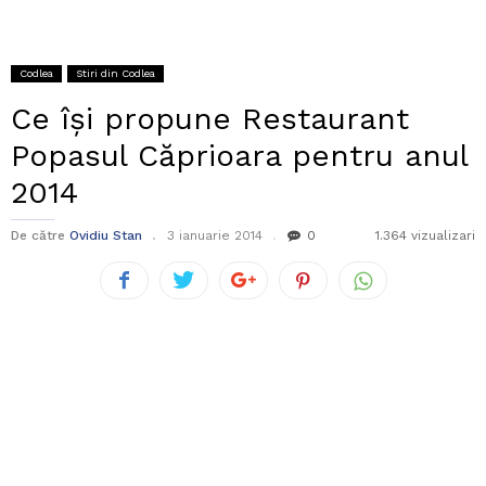
Codlea
Stiri din Codlea
Ce își propune Restaurant
Popasul Căprioara pentru anul
2014
De către
Ovidiu Stan
3 ianuarie 2014
0
1.364 vizualizari