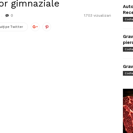
or gimnaziale
Auto
Rec
0
1.703 vizualizari
Codl
uiți pe Twitter
Grav
pier
Codl
Grav
Codl