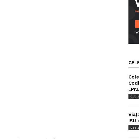
CEL
Cole
Codl
„Pra
Codl
Viaț
ISU 
Codl