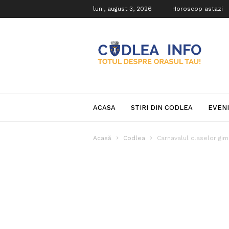
luni, august 3, 2026
Horoscop astazi
Codlea
Info
ACASA
STIRI DIN CODLEA
EVEN
Acasă
Codlea
Carnavalul claselor gim