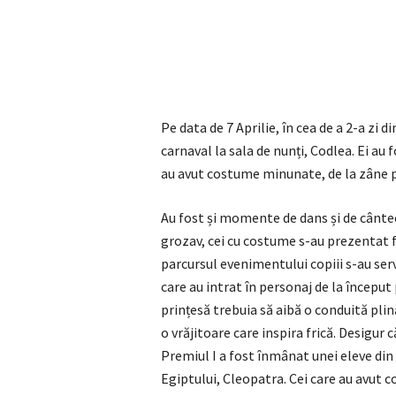
Pe data de 7 Aprilie, în cea de a 2-a zi d
carnaval la sala de nunți, Codlea. Ei au
au avut costume minunate, de la zâne p
Au fost și momente de dans și de cântec 
grozav, cei cu costume s-au prezentat f
parcursul evenimentului copiii s-au servi
care au intrat în personaj de la început
prințesă trebuia să aibă o conduită pli
o vrăjitoare care inspira frică. Desigur
Premiul I a fost înmânat unei eleve din 
Egiptului, Cleopatra. Cei care au avut c