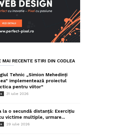
E MAI RECENTE STIRI DIN CODLEA
giul Tehnic „Simion Mehedinți
ea” implementează proiectul
ctica pentru viitor”
31 iulie 2026
ea
a la o secundă distanță: Exercițiu
cu victime multiple, urmare...
29 iulie 2026
ea