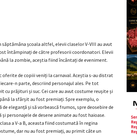
in săptămâna școala altfel, elevii claselor V-VIII au avut
 fost întâmpinați de către profesorii coordonatori. Elevii
ână la zombie, aceștia fiind încântați de eveniment.
oferite de copiii veniți la carnaval. Aceștia s-au distrat
iecare-n parte, descriind personajul ales. Pe tot
t cu prăjituri și suc. Cei care au avut costume reușite și
 până la sfârșit au fost premiați. Spre exemplu, o
nă de eleganță și să vorbească frumos, spre deosebire de
 că și personajele de desene animate au fost haioase.
clasa a V-a B, aceasta fiind costumată în regina
ostume, dar nu au fost premiați, au primit câte un