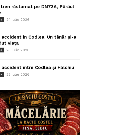
tren răsturnat pe DN73A, Pârâul
e
24 iulie 2026
ea
 accident în Codlea. Un tânăr și-a
dut viața
23 iulie 2026
ea
 accident între Codlea și Hălchiu
23 iulie 2026
ea