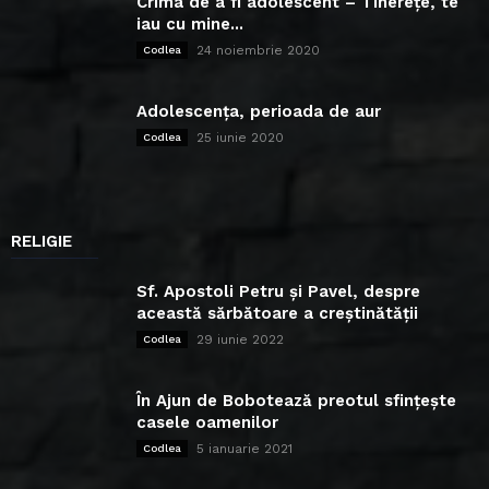
Crima de a fi adolescent – Tinerețe, te
iau cu mine...
24 noiembrie 2020
Codlea
Adolescența, perioada de aur
25 iunie 2020
Codlea
RELIGIE
Sf. Apostoli Petru și Pavel, despre
această sărbătoare a creștinătății
29 iunie 2022
Codlea
În Ajun de Bobotează preotul sfințește
casele oamenilor
5 ianuarie 2021
Codlea