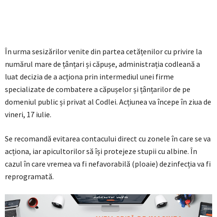
În urma sesizărilor venite din partea cetățenilor cu privire la
numărul mare de țânțari și căpușe, administrația codleană a
luat decizia de a acționa prin intermediul unei firme
specializate de combatere a căpușelor și țânțarilor de pe
domeniul public și privat al Codlei. Acțiunea va începe în ziua de
vineri, 17 iulie.
Se recomandă evitarea contacului direct cu zonele în care se va
acționa, iar apicultorilor să își protejeze stupii cu albine. În
cazul în care vremea va fi nefavorabilă (ploaie) dezinfecția va fi
reprogramată.