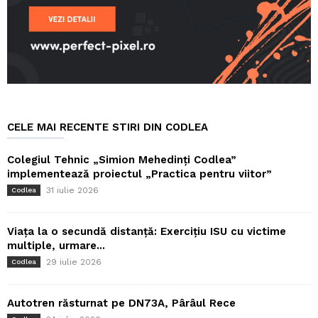
CELE MAI RECENTE STIRI DIN CODLEA
Colegiul Tehnic „Simion Mehedinți Codlea”
implementează proiectul „Practica pentru viitor”
31 iulie 2026
Codlea
Viața la o secundă distanță: Exercițiu ISU cu victime
multiple, urmare...
29 iulie 2026
Codlea
Autotren răsturnat pe DN73A, Pârâul Rece