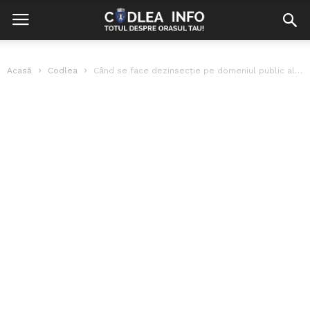
Acasă
Codlea
Când se face dezinsecție pe domeniul public al orașului pentru țânțari și...