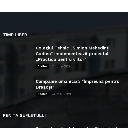
TIMP LIBER
Colegiul Tehnic „Simion Mehedinți
Codlea” implementează proiectul
„Practica pentru viitor”
31 iulie 2026
Codlea
Campanie umanitară ”Împreună pentru
Dragoș!”
24 mai 2026
Codlea
PENITA SUFLETULUI