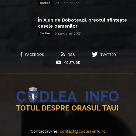
29 iunie 2022
Codlea
În Ajun de Bobotează preotul sfințește
casele oamenilor
5 ianuarie 2021
Codlea
FACEBOOK
RSS
TWITTER
YOUTUBE
Contactați-ne:
contact@codlea-info.ro