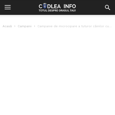
Acasă
Campanii
Campanie de microcipare a tuturor câinilor cu stăpân