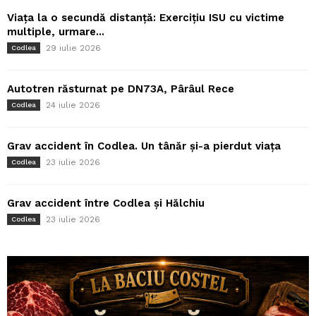
Viața la o secundă distanță: Exercițiu ISU cu victime
multiple, urmare...
29 iulie 2026
Codlea
Autotren răsturnat pe DN73A, Pârâul Rece
24 iulie 2026
Codlea
Grav accident în Codlea. Un tânăr și-a pierdut viața
23 iulie 2026
Codlea
Grav accident între Codlea și Hălchiu
23 iulie 2026
Codlea