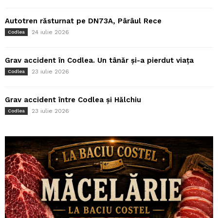
Autotren răsturnat pe DN73A, Pârâul Rece
24 iulie 2026
Codlea
Grav accident în Codlea. Un tânăr și-a pierdut viața
23 iulie 2026
Codlea
Grav accident între Codlea și Hălchiu
23 iulie 2026
Codlea