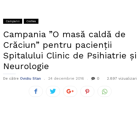
Campanii
Codlea
Campania ”O masă caldă de
Crăciun” pentru pacienții
Spitalului Clinic de Psihiatrie și
Neurologie
De către
Ovidiu Stan
24 decembrie 2016
0
2.897 vizualizari