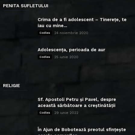
PENITA SUFLETULUI
Crima de a fi adolescent – Tinerețe, te
iau cu mine...
24 noiembrie 2020
Codlea
Adolescența, perioada de aur
25 iunie 2020
Codlea
RELIGIE
Sf. Apostoli Petru și Pavel, despre
această sărbătoare a creștinătății
29 iunie 2022
Codlea
În Ajun de Bobotează preotul sfințește