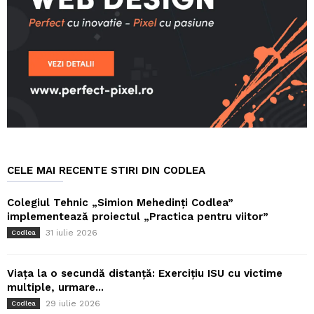
CELE MAI RECENTE STIRI DIN CODLEA
Colegiul Tehnic „Simion Mehedinți Codlea”
implementează proiectul „Practica pentru viitor”
31 iulie 2026
Codlea
Viața la o secundă distanță: Exercițiu ISU cu victime
multiple, urmare...
29 iulie 2026
Codlea