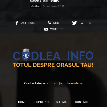
casele oamenilor
5 ianuarie 2021
Codlea
FACEBOOK
RSS
TWITTER
YOUTUBE
Contactați-ne:
contact@codlea-info.ro
HOME
DESPRE NOI
SITEMAP
CONTACT