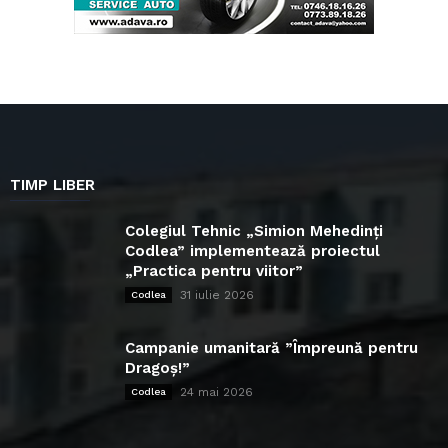
TIMP LIBER
Colegiul Tehnic „Simion Mehedinți
Codlea” implementează proiectul
„Practica pentru viitor”
31 iulie 2026
Codlea
Campanie umanitară ”Împreună pentru
Dragoș!”
24 mai 2026
Codlea