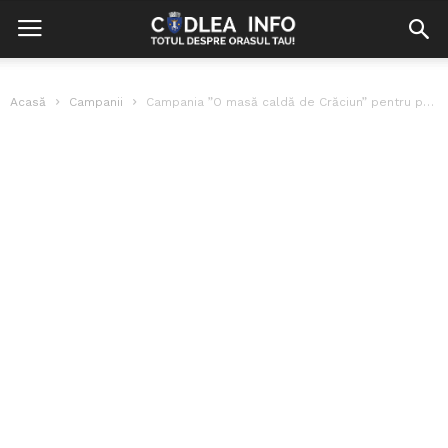
Acasă
Campanii
Campania ”O masă caldă de Crăciun” pentru pacienții Spitalului Clinic de Psihiatrie...