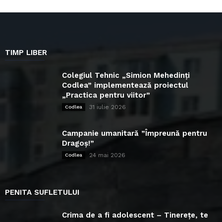
TIMP LIBER
Colegiul Tehnic „Simion Mehedinți
Codlea” implementează proiectul
„Practica pentru viitor”
31 iulie 2026
Codlea
Campanie umanitară ”Împreună pentru
Dragoș!”
24 mai 2026
Codlea
PENITA SUFLETULUI
Crima de a fi adolescent – Tinerețe, te