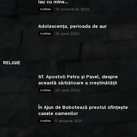
iau cu mine...
24 noiembrie 2020
Codlea
Adolescența, perioada de aur
25 iunie 2020
Codlea
RELIGIE
Sf. Apostoli Petru și Pavel, despre
această sărbătoare a creștinătății
29 iunie 2022
Codlea
În Ajun de Bobotează preotul sfințește
casele oamenilor
5 ianuarie 2021
Codlea