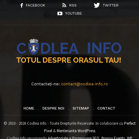
FACEBOOK
RSS
TWITTER
YOUTUBE
Contactați-ne:
contact@codlea-info.ro
HOME
DESPRE NOI
SITEMAP
CONTACT
© 2010 - 2026 Codlea Info - Toate Drepturile Rezervate. In colaborare cu
Perfect
Pixel
&
Mentenanta WordPress
Codlea Info recomanda
Advertoriale si Promovare SEO
,
Brasov Events
,
WP