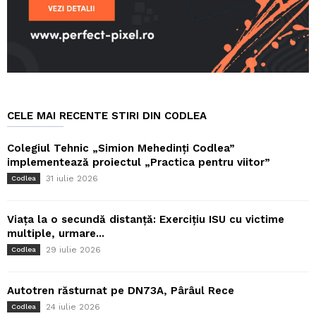
CELE MAI RECENTE STIRI DIN CODLEA
Colegiul Tehnic „Simion Mehedinți Codlea”
implementează proiectul „Practica pentru viitor”
31 iulie 2026
Codlea
Viața la o secundă distanță: Exercițiu ISU cu victime
multiple, urmare...
29 iulie 2026
Codlea
Autotren răsturnat pe DN73A, Pârâul Rece
24 iulie 2026
Codlea