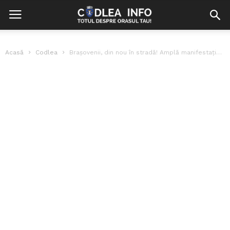
Acasă
Codlea
Brașovenii, din nou în stradă! Amplă manifestație de protest!