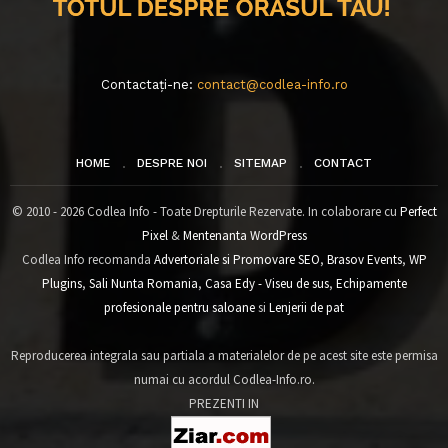
Contactați-ne:
contact@codlea-info.ro
HOME
DESPRE NOI
SITEMAP
CONTACT
© 2010 - 2026 Codlea Info - Toate Drepturile Rezervate. In colaborare cu
Perfect
Pixel
&
Mentenanta WordPress
Codlea Info recomanda
Advertoriale si Promovare SEO
,
Brasov Events
,
WP
Plugins
,
Sali Nunta Romania
,
Casa Edy - Viseu de sus
,
Echipamente
profesionale pentru saloane
si
Lenjerii de pat
Reproducerea integrala sau partiala a materialelor de pe acest site este permisa
numai cu acordul Codlea-Info.ro.
PREZENTI IN