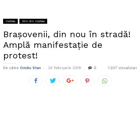
Codlea
Stiri din Codlea
Brașovenii, din nou în stradă!
Amplă manifestație de
protest!
De către
Ovidiu Stan
24 februarie 2019
0
1.207 vizualizari