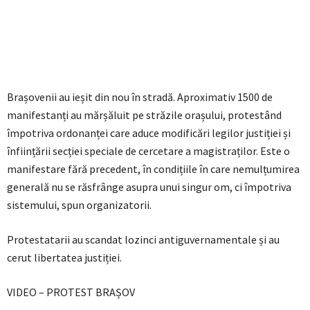
Brașovenii au ieșit din nou în stradă. Aproximativ 1500 de
manifestanți au mărșăluit pe străzile orașului, protestând
împotriva ordonanței care aduce modificări legilor justiției și
înființării secției speciale de cercetare a magistraților. Este o
manifestare fără precedent, în condițiile în care nemulțumirea
generală nu se răsfrânge asupra unui singur om, ci împotriva
sistemului, spun organizatorii.
Protestatarii au scandat lozinci antiguvernamentale și au
cerut libertatea justiției.
VIDEO – PROTEST BRAȘOV