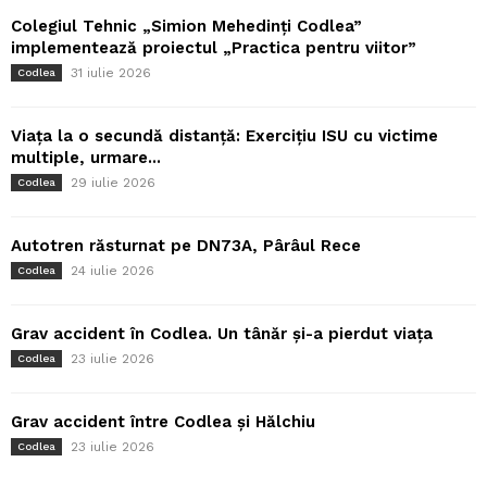
Colegiul Tehnic „Simion Mehedinți Codlea”
implementează proiectul „Practica pentru viitor”
31 iulie 2026
Codlea
Viața la o secundă distanță: Exercițiu ISU cu victime
multiple, urmare...
29 iulie 2026
Codlea
Autotren răsturnat pe DN73A, Pârâul Rece
24 iulie 2026
Codlea
Grav accident în Codlea. Un tânăr și-a pierdut viața
23 iulie 2026
Codlea
Grav accident între Codlea și Hălchiu
23 iulie 2026
Codlea