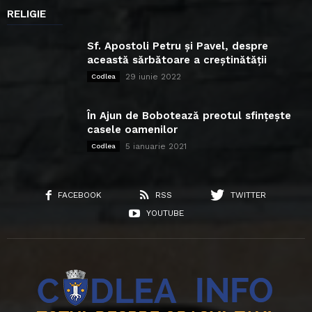
RELIGIE
Sf. Apostoli Petru și Pavel, despre
această sărbătoare a creștinătății
29 iunie 2022
Codlea
În Ajun de Bobotează preotul sfințește
casele oamenilor
5 ianuarie 2021
Codlea
FACEBOOK
RSS
TWITTER
YOUTUBE