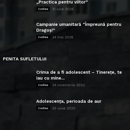
„Practica pentru viitor”
31 iulie 2026
Codlea
Campanie umanitară ”Împreună pentru
Dragoș!”
24 mai 2026
Codlea
PENITA SUFLETULUI
Crima de a fi adolescent – Tinerețe, te
iau cu mine...
24 noiembrie 2020
Codlea
Adolescența, perioada de aur
25 iunie 2020
Codlea