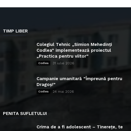
TIMP LIBER
Colegiul Tehnic „Simion Mehedinți
Codlea” implementează proiectul
„Practica pentru viitor”
31 iulie 2026
Codlea
Campanie umanitară ”Împreună pentru
Dragoș!”
24 mai 2026
Codlea
PENITA SUFLETULUI
Crima de a fi adolescent – Tinerețe, te