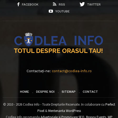
FACEBOOK
RSS
TWITTER
YOUTUBE
Contactați-ne:
contact@codlea-info.ro
HOME
DESPRE NOI
SITEMAP
CONTACT
© 2010 - 2026 Codlea Info - Toate Drepturile Rezervate. In colaborare cu
Perfect
Pixel
&
Mentenanta WordPress
Codlea Info recomanda
Advertoriale si Promovare SEO
,
Brasov Events
,
WP