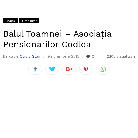
Codlea
Timp liber
Balul Toamnei – Asociația
Pensionarilor Codlea
De către
Ovidiu Stan
9 noiembrie 2013
0
2.105 vizualizari