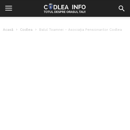
Acasă
Codlea
Balul Toamnei – Asociația Pensionarilor Codlea