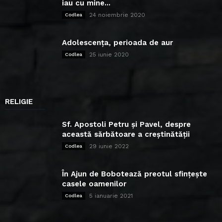
iau cu mine...
24 noiembrie 2020
Codlea
Adolescența, perioada de aur
25 iunie 2020
Codlea
RELIGIE
Sf. Apostoli Petru și Pavel, despre
această sărbătoare a creștinătății
29 iunie 2022
Codlea
În Ajun de Bobotează preotul sfințește
casele oamenilor
5 ianuarie 2021
Codlea