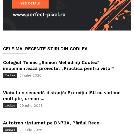
CELE MAI RECENTE STIRI DIN CODLEA
Colegiul Tehnic „Simion Mehedinți Codlea”
implementează proiectul „Practica pentru viitor”
31 iulie 2026
Codlea
Viața la o secundă distanță: Exercițiu ISU cu victime
multiple, urmare...
29 iulie 2026
Codlea
Autotren răsturnat pe DN73A, Pârâul Rece
24 iulie 2026
Codlea