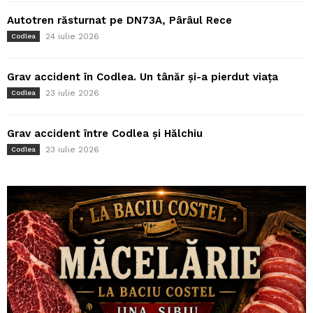
Autotren răsturnat pe DN73A, Pârâul Rece
24 iulie 2026
Codlea
Grav accident în Codlea. Un tânăr și-a pierdut viața
23 iulie 2026
Codlea
Grav accident între Codlea și Hălchiu
23 iulie 2026
Codlea