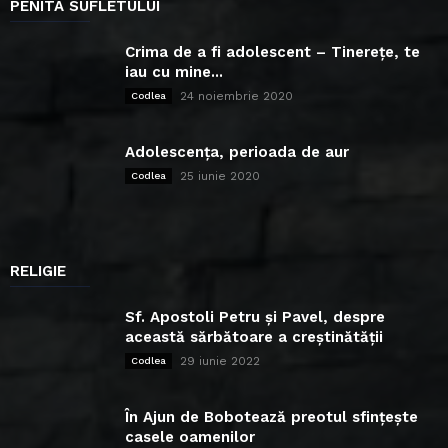
PENITA SUFLETULUI
Crima de a fi adolescent – Tinerețe, te
iau cu mine...
24 noiembrie 2020
Codlea
Adolescența, perioada de aur
25 iunie 2020
Codlea
RELIGIE
Sf. Apostoli Petru și Pavel, despre
această sărbătoare a creștinătății
29 iunie 2022
Codlea
În Ajun de Bobotează preotul sfințește
casele oamenilor