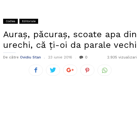
Codlea
Editoriale
Auraș, păcuraș, scoate apa din
urechi, că ți-oi da parale vechi
De către
Ovidiu Stan
23 iunie 2016
0
2.935 vizualizari