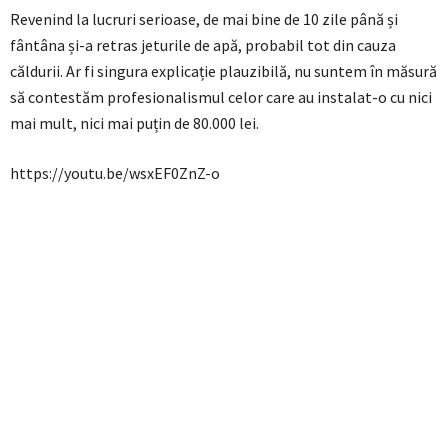
Revenind la lucruri serioase, de mai bine de 10 zile până și
fântâna și-a retras jeturile de apă, probabil tot din cauza
căldurii. Ar fi singura explicație plauzibilă, nu suntem în măsură
să contestăm profesionalismul celor care au instalat-o cu nici
mai mult, nici mai puțin de 80.000 lei.
https://youtu.be/wsxEF0ZnZ-o