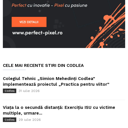
CELE MAI RECENTE STIRI DIN CODLEA
Colegiul Tehnic „Simion Mehedinți Codlea”
implementează proiectul „Practica pentru viitor”
31 iulie 2026
Codlea
Viața la o secundă distanță: Exercițiu ISU cu victime
multiple, urmare...
29 iulie 2026
Codlea