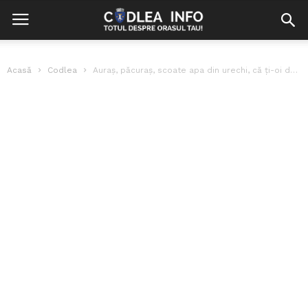
Acasă
Codlea
Auraș, păcuraș, scoate apa din urechi, că ți-oi da parale vechi