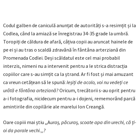
Codul galben de caniculă anunțat de autorități s-a resimțit și la
Codlea, când la amiază se înregistrau 34-35 grade la umbră.
Toropiți de căldura de afară, câțiva copii au aruncat hainele de
pe ei și au tras o scaldă zdravănă în fântâna arterziană din
Promenada Codlei. Deși scăldatul este cel mai probabil
interzis, nimeni nu a intervenit pentru a le strica distracția
copiilor care s-au simțit ca la ștrand. Ar fi fost și mai amuzant
ca vreun cetățean să le spună:
Ieșiți de acolo, voi nu vedeți ce
urâtă e fântâna arteziană?
Oricum, trecătorii s-au oprit pentru
a-i fotografia, nicidecum pentru a-i dojeni, rememorând parcă
amintirile din copilărie ale marelui Ion Creangă.
Oare copiii mai știu ,,A
uraș, păcuraș, scoate apa din urechi, că ți-
oi da parale vechi.,,?