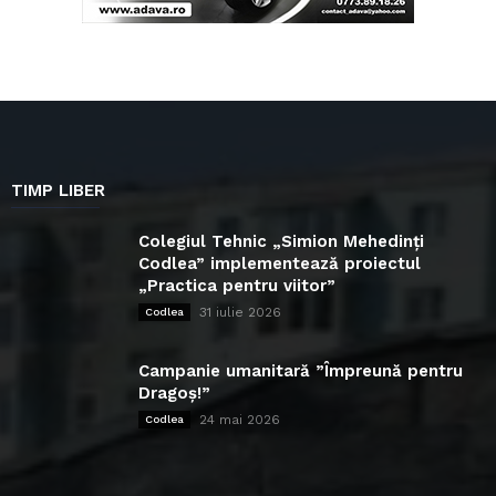
TIMP LIBER
Colegiul Tehnic „Simion Mehedinți
Codlea” implementează proiectul
„Practica pentru viitor”
31 iulie 2026
Codlea
Campanie umanitară ”Împreună pentru
Dragoș!”
24 mai 2026
Codlea