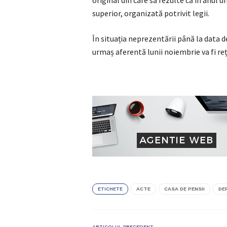
original din care să rezulte că în anul
superior, organizată potrivit legii.
În situația neprezentării până la data d
urmaș aferentă lunii noiembrie va fi reț
ETICHETE
ACTE
CASA DE PENSII
DE
ARTICOLUL PRECEDENT