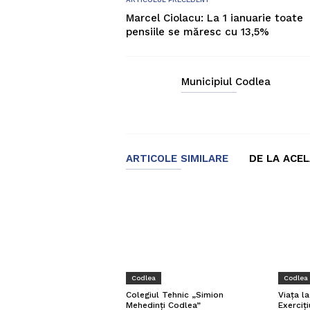
Marcel Ciolacu: La 1 ianuarie toate
pensiile se măresc cu 13,5%
Municipiul Codlea
ARTICOLE SIMILARE
DE LA ACE
Codlea
Codlea
Viața l
Colegiul Tehnic „Simion
Exerciți
Mehedinți Codlea”