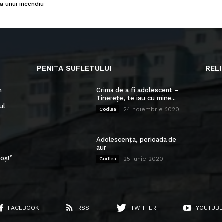
a unui incendiu
PENITA SUFLETULUI
RELI
n
Crima de a fi adolescent –
Tinerețe, te iau cu mine...
ul
24 noiembrie 2020
Codlea
”
Adolescența, perioada de
aur
oș!”
25 iunie 2020
Codlea
FACEBOOK
RSS
TWITTER
YOUTUB