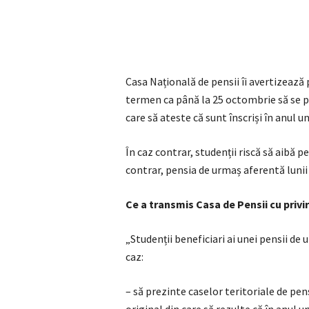
Casa Națională de pensii îi avertizează
termen ca până la 25 octombrie să se p
care să ateste că sunt înscriși în anul u
În caz contrar, studenții riscă să aibă p
contrar, pensia de urmaș aferentă lunii 
Ce a transmis Casa de Pensii cu privi
„Studenții beneficiari ai unei pensii de 
caz:
– să prezinte caselor teritoriale de pen