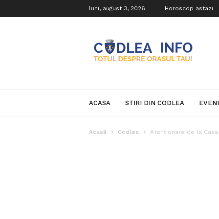
luni, august 3, 2026
Horoscop astazi
Codlea
Info
ACASA
STIRI DIN CODLEA
EVEN
Acasă
Codlea
Atenționare de la Casa 