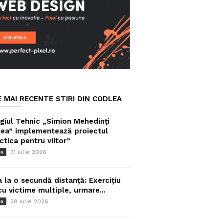
E MAI RECENTE STIRI DIN CODLEA
giul Tehnic „Simion Mehedinți
ea” implementează proiectul
ctica pentru viitor”
31 iulie 2026
ea
a la o secundă distanță: Exercițiu
cu victime multiple, urmare...
29 iulie 2026
ea