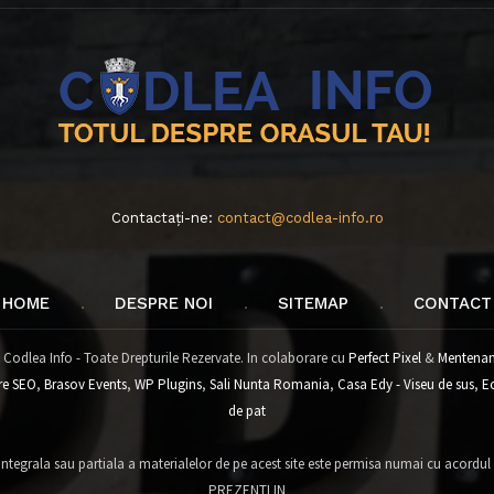
Contactați-ne:
contact@codlea-info.ro
HOME
DESPRE NOI
SITEMAP
CONTACT
 Codlea Info - Toate Drepturile Rezervate. In colaborare cu
Perfect Pixel
&
Mentenan
re SEO
,
Brasov Events
,
WP Plugins
,
Sali Nunta Romania
,
Casa Edy - Viseu de sus
,
E
de pat
tegrala sau partiala a materialelor de pe acest site este permisa numai cu acordul
PREZENTI IN