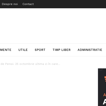
Despre noi
Contact
IMENTE
UTILE
SPORT
TIMP LIBER
ADMINISTRATIE
de Pensii. 25 octombrie ultima zi în care...