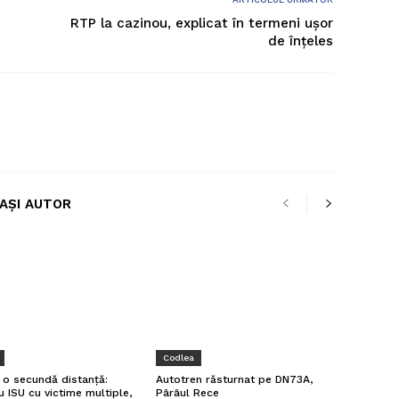
RTP la cazinou, explicat în termeni ușor
de înțeles
LAȘI AUTOR
Codlea
a o secundă distanță:
Autotren răsturnat pe DN73A,
u ISU cu victime multiple,
Pârâul Rece