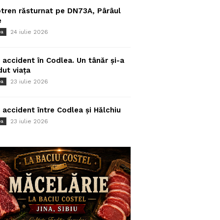
tren răsturnat pe DN73A, Pârâul
e
24 iulie 2026
ea
 accident în Codlea. Un tânăr și-a
dut viața
23 iulie 2026
ea
 accident între Codlea și Hălchiu
23 iulie 2026
ea