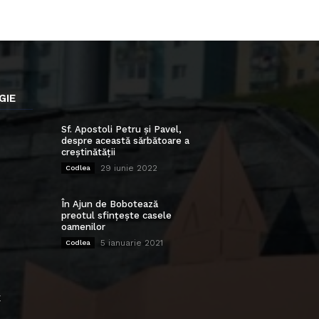
GIE
Sf. Apostoli Petru și Pavel,
despre această sărbătoare a
creștinătății
29 iunie 2022
Codlea
În Ajun de Bobotează
preotul sfințește casele
oamenilor
5 ianuarie 2021
Codlea
E