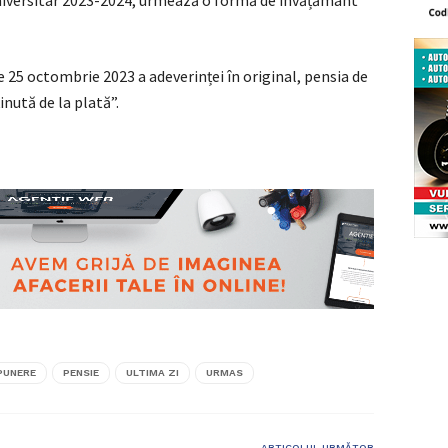
 universitar 2023-2024, urmează o formă de învățământ
e 25 octombrie 2023 a adeverinței în original, pensia de
inută de la plată”.
PUNERE
PENSIE
ULTIMA ZI
URMAS
ARTICOLUL URMĂTOR