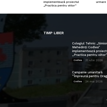
urmare 
implementează proiectul
„Practica pentru viitor”
TIMP LIBER
Colegiul Tehnic „Simio
Mehedinți Codlea”
implementează proiect
„Practica pentru viitor
31 iulie 2026
Codlea
Campanie umanitară
”Împreună pentru Drag
24 mai 2026
Codlea