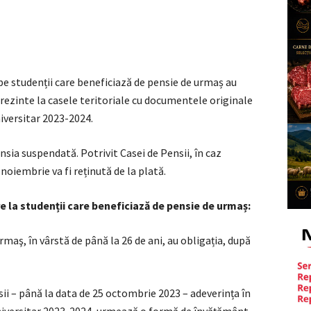
 pe studenții care beneficiază de pensie de urmaș au
rezinte la casele teritoriale cu documentele originale
niversitar 2023-2024.
ensia suspendată. Potrivit Casei de Pensii, în caz
noiembrie va fi reținută de la plată.
re la studenții care beneficiază de pensie de urmaș:
urmaş, în vârstă de până la 26 de ani, au obligația, după
sii – până la data de 25 octombrie 2023 – adeverința în