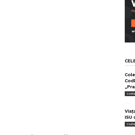
CEL
Cole
Codl
„Pra
Codl
Viaț
ISU 
Codl