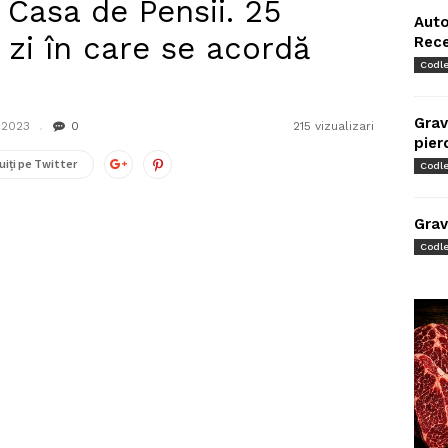
 Casa de Pensii. 25
Auto
zi în care se acordă
Rec
Codl
Grav
 2023
0
215 vizualizari
pier
uiți pe Twitter
Codl
Grav
Codl