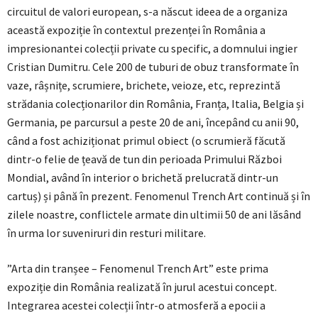
circuitul de valori european, s-a născut ideea de a organiza
această expoziție în contextul prezenței în România a
impresionantei colecții private cu specific, a domnului ingier
Cristian Dumitru. Cele 200 de tuburi de obuz transformate în
vaze, râșnițe, scrumiere, brichete, veioze, etc, reprezintă
strădania colecționarilor din România, Franța, Italia, Belgia și
Germania, pe parcursul a peste 20 de ani, începând cu anii 90,
când a fost achiziționat primul obiect (o scrumieră făcută
dintr-o felie de țeavă de tun din perioada Primului Război
Mondial, având în interior o brichetă prelucrată dintr-un
cartuș) și până în prezent. Fenomenul Trench Art continuă și în
zilele noastre, conflictele armate din ultimii 50 de ani lăsând
în urma lor suveniruri din resturi militare.
”Arta din tranșee – Fenomenul Trench Art” este prima
expoziție din România realizată în jurul acestui concept.
Integrarea acestei colecții într-o atmosferă a epocii a