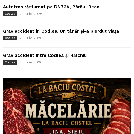
Autotren răsturnat pe DN73A, Pârâul Rece
24 iulie 2026
Codlea
Grav accident în Codlea. Un tânăr și-a pierdut viața
23 iulie 2026
Codlea
Grav accident între Codlea și Hălchiu
23 iulie 2026
Codlea