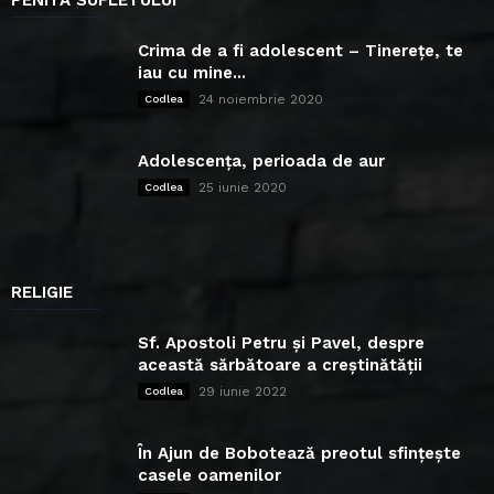
PENITA SUFLETULUI
Crima de a fi adolescent – Tinerețe, te
iau cu mine...
24 noiembrie 2020
Codlea
Adolescența, perioada de aur
25 iunie 2020
Codlea
RELIGIE
Sf. Apostoli Petru și Pavel, despre
această sărbătoare a creștinătății
29 iunie 2022
Codlea
În Ajun de Bobotează preotul sfințește
casele oamenilor