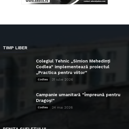
TIMP LIBER
Colegiul Tehnic „Simion Mehedinți
Codlea” implementează proiectul
„Practica pentru viitor”
31 iulie 2026
Codlea
Campanie umanitară ”Împreună pentru
Dragoș!”
24 mai 2026
Codlea