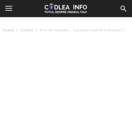
Acasă
Codlea
Arta din tranșee – Expoziție inedită la Muzeul Casa Mureșenilor