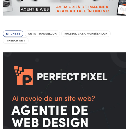
ETICHETE
ARTA TRANSEELOR
MUZEUL CASA MUREŞENILOR
TRENCH ART