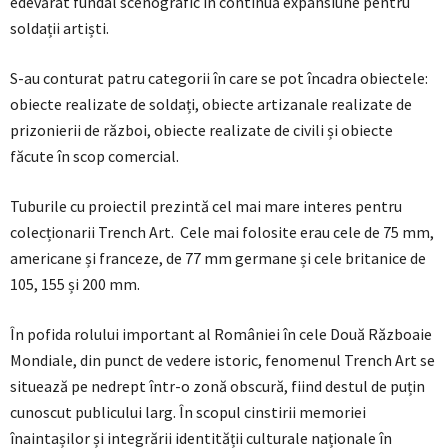
edevărat fundal scenografic în continuă expansiune pentru
soldații artiști.
S-au conturat patru categorii în care se pot încadra obiectele:
obiecte realizate de soldați, obiecte artizanale realizate de
prizonierii de război, obiecte realizate de civili și obiecte
făcute în scop comercial.
Tuburile cu proiectil prezintă cel mai mare interes pentru
colecționarii Trench Art. Cele mai folosite erau cele de 75 mm,
americane și franceze, de 77 mm germane și cele britanice de
105, 155 și 200 mm.
În pofida rolului important al României în cele Două Războaie
Mondiale, din punct de vedere istoric, fenomenul Trench Art se
situează pe nedrept într-o zonă obscură, fiind destul de puțin
cunoscut publicului larg. În scopul cinstirii memoriei
înaintașilor și integrării identității culturale naționale în