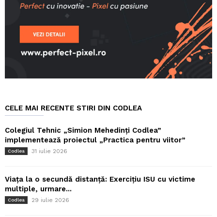
CELE MAI RECENTE STIRI DIN CODLEA
Colegiul Tehnic „Simion Mehedinți Codlea”
implementează proiectul „Practica pentru viitor”
31 iulie 2026
Codlea
Viața la o secundă distanță: Exercițiu ISU cu victime
multiple, urmare...
29 iulie 2026
Codlea