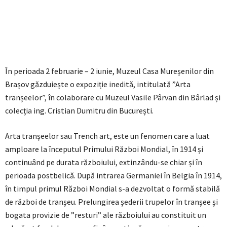
În perioada 2 februarie – 2 iunie, Muzeul Casa Mureșenilor din
Brașov găzduiește o expoziție inedită, intitulată ”Arta
tranșeelor”, în colaborare cu Muzeul Vasile Pârvan din Bârlad și
colecția ing. Cristian Dumitru din București.
Arta tranșeelor sau Trench art, este un fenomen care a luat
amploare la începutul Primului Război Mondial, în 1914 și
continuând pe durata războiului, extinzându-se chiar și în
perioada postbelică. După intrarea Germaniei în Belgia în 1914,
în timpul primul Război Mondial s-a dezvoltat o formă stabilă
de război de tranșeu. Prelungirea șederii trupelor în tranșee și
bogata provizie de ”resturi” ale războiului au constituit un