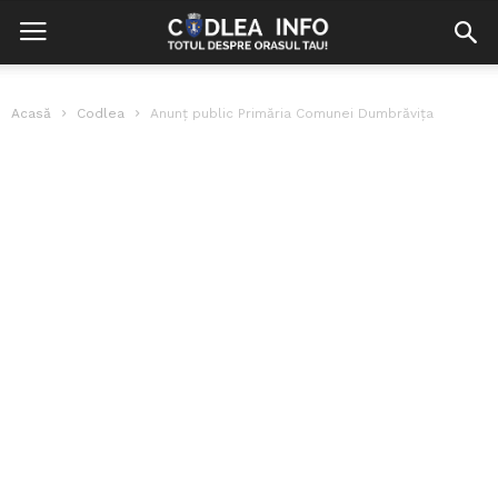
Acasă
Codlea
Anunț public Primăria Comunei Dumbrăvița