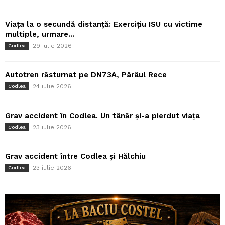
Viața la o secundă distanță: Exercițiu ISU cu victime
multiple, urmare...
29 iulie 2026
Codlea
Autotren răsturnat pe DN73A, Pârâul Rece
24 iulie 2026
Codlea
Grav accident în Codlea. Un tânăr și-a pierdut viața
23 iulie 2026
Codlea
Grav accident între Codlea și Hălchiu
23 iulie 2026
Codlea