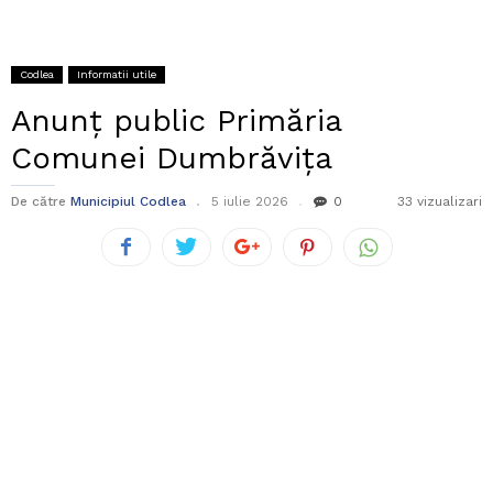
Codlea
Informatii utile
Anunț public Primăria
Comunei Dumbrăvița
De către
Municipiul Codlea
5 iulie 2026
0
33 vizualizari