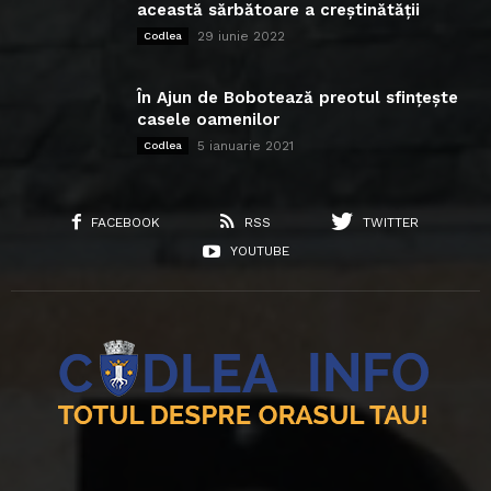
această sărbătoare a creștinătății
29 iunie 2022
Codlea
În Ajun de Bobotează preotul sfințește
casele oamenilor
5 ianuarie 2021
Codlea
FACEBOOK
RSS
TWITTER
YOUTUBE