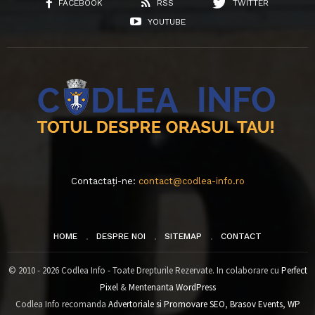
FACEBOOK
RSS
TWITTER
YOUTUBE
Contactați-ne:
contact@codlea-info.ro
HOME
DESPRE NOI
SITEMAP
CONTACT
© 2010 - 2026 Codlea Info - Toate Drepturile Rezervate. In colaborare cu
Perfect
Pixel
&
Mentenanta WordPress
Codlea Info recomanda
Advertoriale si Promovare SEO
,
Brasov Events
,
WP