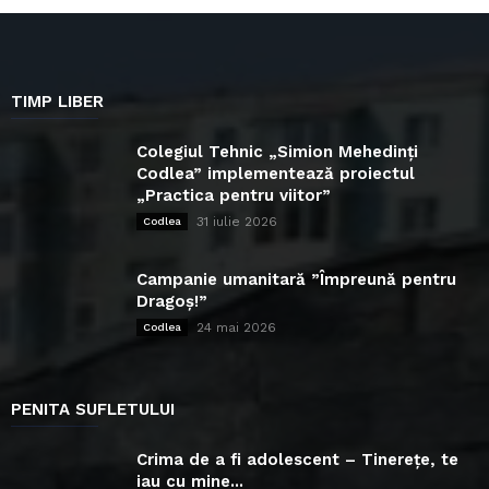
TIMP LIBER
Colegiul Tehnic „Simion Mehedinți
Codlea” implementează proiectul
„Practica pentru viitor”
31 iulie 2026
Codlea
Campanie umanitară ”Împreună pentru
Dragoș!”
24 mai 2026
Codlea
PENITA SUFLETULUI
Crima de a fi adolescent – Tinerețe, te
iau cu mine...