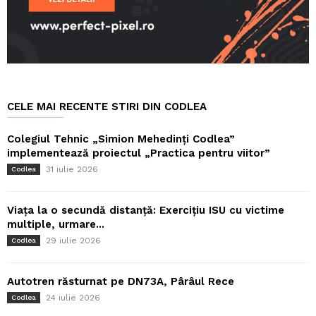
CELE MAI RECENTE STIRI DIN CODLEA
Colegiul Tehnic „Simion Mehedinți Codlea”
implementează proiectul „Practica pentru viitor”
31 iulie 2026
Codlea
Viața la o secundă distanță: Exercițiu ISU cu victime
multiple, urmare...
29 iulie 2026
Codlea
Autotren răsturnat pe DN73A, Pârâul Rece
24 iulie 2026
Codlea