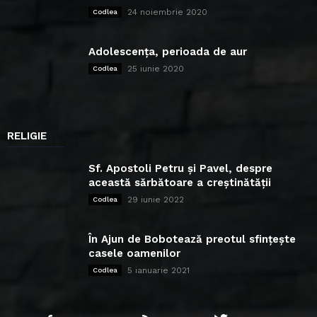
24 noiembrie 2020
Codlea
Adolescența, perioada de aur
25 iunie 2020
Codlea
RELIGIE
Sf. Apostoli Petru și Pavel, despre
această sărbătoare a creștinătății
29 iunie 2022
Codlea
În Ajun de Bobotează preotul sfințește
casele oamenilor
5 ianuarie 2021
Codlea