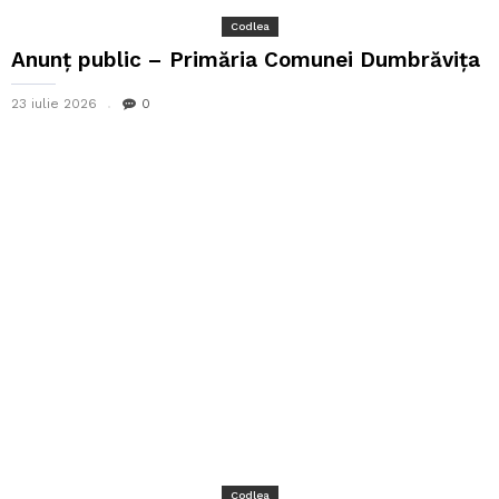
Codlea
Anunț public – Primăria Comunei Dumbrăvița
23 iulie 2026
0
Codlea