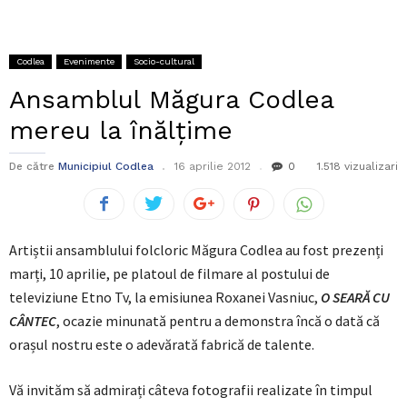
Codlea
Evenimente
Socio-cultural
Ansamblul Măgura Codlea
mereu la înălțime
De către
Municipiul Codlea
16 aprilie 2012
0
1.518 vizualizari
Artiștii ansamblului folcloric Măgura Codlea au fost prezenți
marți, 10 aprilie, pe platoul de filmare al postului de
televiziune Etno Tv, la emisiunea Roxanei Vasniuc,
O SEARĂ CU
CÂNTEC
, ocazie minunată pentru a demonstra încă o dată că
orașul nostru este o adevărată fabrică de talente.
Vă invităm să admirați câteva fotografii realizate în timpul