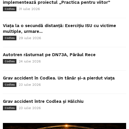
implementează proiectul „Practica pentru viitor”
31 iulie 2026
Codlea
Viața la o secundă distanță: Exercițiu ISU cu victime
multiple, urmare...
29 iulie 2026
Codlea
Autotren răsturnat pe DN73A, Pârâul Rece
24 iulie 2026
Codlea
Grav accident în Codlea. Un tânăr și-a pierdut viața
23 iulie 2026
Codlea
Grav accident între Codlea și Hălchiu
23 iulie 2026
Codlea