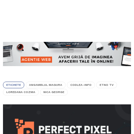
ETICHETE
ANSAMBLUL MAGURA
CODLEA-INFO
ETNO TV
LOREDANA COZMA
NICA GEORGE