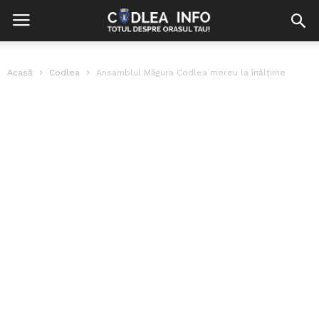
Acasă
Codlea
Ansamblul Măgura Codlea mereu la înălțime