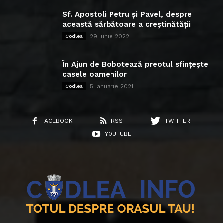
Sf. Apostoli Petru și Pavel, despre
această sărbătoare a creștinătății
29 iunie 2022
Codlea
În Ajun de Bobotează preotul sfințește
casele oamenilor
5 ianuarie 2021
Codlea
FACEBOOK
RSS
TWITTER
YOUTUBE