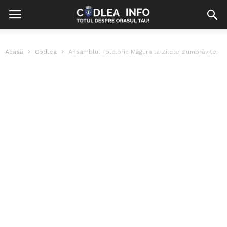
Acasă
Codlea
Ansamblul Folcloric Măgura la Zilele Dumbrăviței