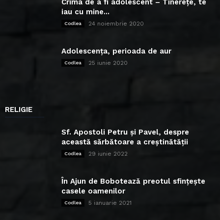
Crima de a fi adolescent – Tinerețe, te
iau cu mine...
24 noiembrie 2020
Codlea
Adolescența, perioada de aur
25 iunie 2020
Codlea
RELIGIE
Sf. Apostoli Petru și Pavel, despre
această sărbătoare a creștinătății
29 iunie 2022
Codlea
În Ajun de Bobotează preotul sfințește
casele oamenilor
5 ianuarie 2021
Codlea