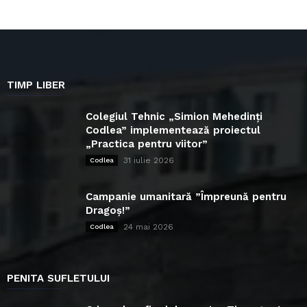
TIMP LIBER
Colegiul Tehnic „Simion Mehedinți
Codlea” implementează proiectul
„Practica pentru viitor”
31 iulie 2026
Codlea
Campanie umanitară ”Împreună pentru
Dragoș!”
24 mai 2026
Codlea
PENITA SUFLETULUI