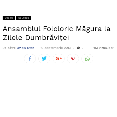
Codlea
Educatie
Ansamblul Folcloric Măgura la
Zilele Dumbrăviței
De către
Ovidiu Stan
10 septembrie 2013
0
793 vizualizari