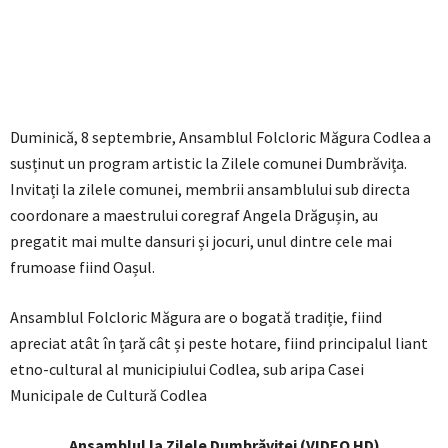
Duminică, 8 septembrie, Ansamblul Folcloric Măgura Codlea a
susținut un program artistic la Zilele comunei Dumbrăvița.
Invitați la zilele comunei, membrii ansamblului sub directa
coordonare a maestrului coregraf Angela Drăgușin, au
pregatit mai multe dansuri și jocuri, unul dintre cele mai
frumoase fiind Oașul.
Ansamblul Folcloric Măgura are o bogată tradiție, fiind
apreciat atât în țară cât și peste hotare, fiind principalul liant
etno-cultural al municipiului Codlea, sub aripa Casei
Municipale de Cultură Codlea
Ansamblul la Zilele Dumbrăviței (VIDEO HD)