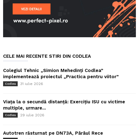
CELE MAI RECENTE STIRI DIN CODLEA
Colegiul Tehnic „Simion Mehedinți Codlea”
implementează proiectul „Practica pentru viitor”
31 iulie 2026
Codlea
Viața la o secundă distanță: Exercițiu ISU cu victime
multiple, urmare...
29 iulie 2026
Codlea
Autotren răsturnat pe DN73A, Pârâul Rece