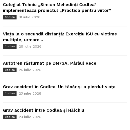
Colegiul Tehnic „Simion Mehedinți Codlea”
implementează proiectul „Practica pentru viitor”
31 iulie 2026
Codlea
Viața la o secundă distanță: Exercițiu ISU cu victime
multiple, urmare...
29 iulie 2026
Codlea
Autotren răsturnat pe DN73A, Pârâul Rece
24 iulie 2026
Codlea
Grav accident în Codlea. Un tânăr și-a pierdut viața
23 iulie 2026
Codlea
Grav accident între Codlea și Hălchiu
23 iulie 2026
Codlea