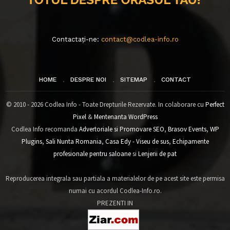
Contactați-ne:
contact@codlea-info.ro
HOME
DESPRE NOI
SITEMAP
CONTACT
© 2010 - 2026 Codlea Info - Toate Drepturile Rezervate. In colaborare cu
Perfect
Pixel
&
Mentenanta WordPress
Codlea Info recomanda
Advertoriale si Promovare SEO
,
Brasov Events
,
WP
Plugins
,
Sali Nunta Romania
,
Casa Edy - Viseu de sus
,
Echipamente
profesionale pentru saloane
si
Lenjerii de pat
Reproducerea integrala sau partiala a materialelor de pe acest site este permisa
numai cu acordul Codlea-Info.ro.
PREZENTI IN