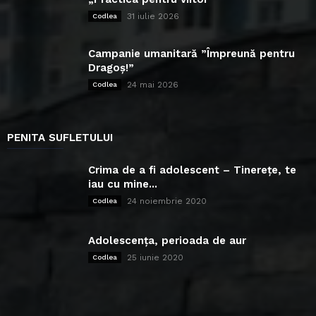
31 iulie 2026
Codlea
Campanie umanitară ”Împreună pentru
Dragoș!”
24 mai 2026
Codlea
PENITA SUFLETULUI
Crima de a fi adolescent – Tinerețe, te
iau cu mine...
24 noiembrie 2020
Codlea
Adolescența, perioada de aur
25 iunie 2020
Codlea