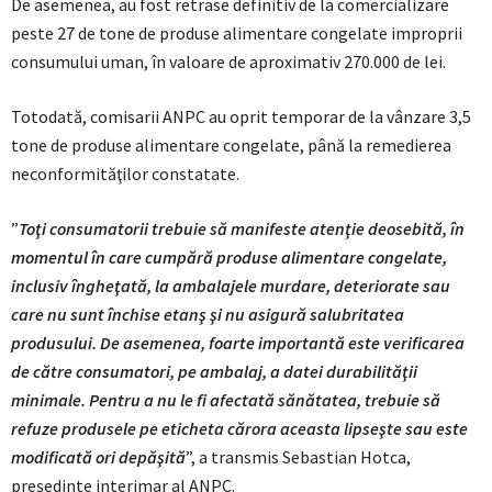
De asemenea, au fost retrase definitiv de la comercializare
peste 27 de tone de produse alimentare congelate improprii
consumului uman, în valoare de aproximativ 270.000 de lei.
Totodată, comisarii ANPC au oprit temporar de la vânzare 3,5
tone de produse alimentare congelate, până la remedierea
neconformităţilor constatate.
”
Toţi consumatorii trebuie să manifeste atenţie deosebită, în
momentul în care cumpără produse alimentare congelate,
inclusiv îngheţată, la ambalajele murdare, deteriorate sau
care nu sunt închise etanş şi nu asigură salubritatea
produsului. De asemenea, foarte importantă este verificarea
de către consumatori, pe ambalaj, a datei durabilităţii
minimale. Pentru a nu le fi afectată sănătatea, trebuie să
refuze produsele pe eticheta cărora aceasta lipseşte sau este
modificată ori depăşită
”, a transmis Sebastian Hotca,
preşedinte interimar al ANPC.