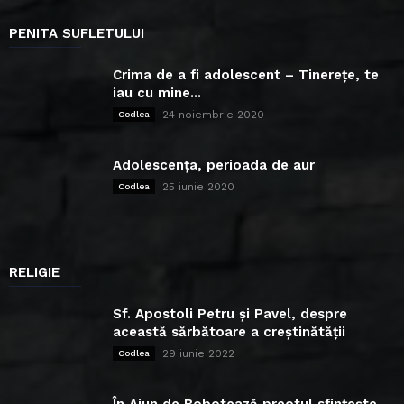
PENITA SUFLETULUI
Crima de a fi adolescent – Tinerețe, te
iau cu mine...
24 noiembrie 2020
Codlea
Adolescența, perioada de aur
25 iunie 2020
Codlea
RELIGIE
Sf. Apostoli Petru și Pavel, despre
această sărbătoare a creștinătății
29 iunie 2022
Codlea
În Ajun de Bobotează preotul sfințește