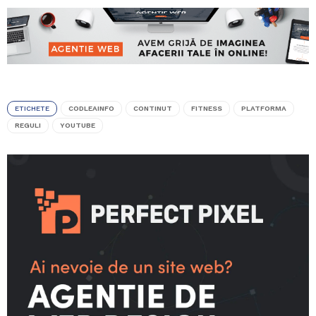
ETICHETE
CODLEAINFO
CONTINUT
FITNESS
PLATFORMA
REGULI
YOUTUBE