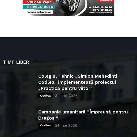
TIMP LIBER
Colegiul Tehnic „Simion Mehedinți
Codlea” implementează proiectul
„Practica pentru viitor”
31 iulie 2026
Codlea
Campanie umanitară ”Împreună pentru
Dragoș!”
24 mai 2026
Codlea