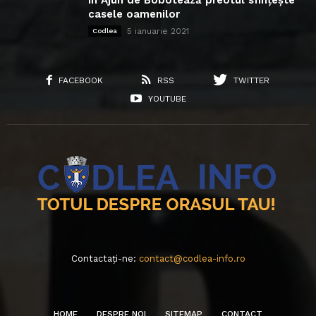
casele oamenilor
5 ianuarie 2021
Codlea
FACEBOOK
RSS
TWITTER
YOUTUBE
Contactați-ne:
contact@codlea-info.ro
HOME
DESPRE NOI
SITEMAP
CONTACT