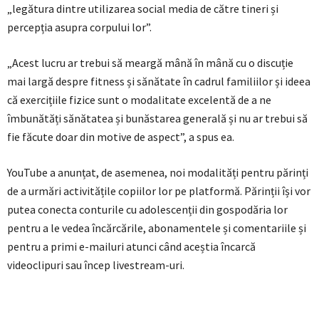
„legătura dintre utilizarea social media de către tineri și
percepția asupra corpului lor”.
„Acest lucru ar trebui să meargă mână în mână cu o discuție
mai largă despre fitness și sănătate în cadrul familiilor și ideea
că exercițiile fizice sunt o modalitate excelentă de a ne
îmbunătăți sănătatea și bunăstarea generală și nu ar trebui să
fie făcute doar din motive de aspect”, a spus ea.
YouTube a anunțat, de asemenea, noi modalități pentru părinți
de a urmări activitățile copiilor lor pe platformă. Părinții își vor
putea conecta conturile cu adolescenții din gospodăria lor
pentru a le vedea încărcările, abonamentele și comentariile și
pentru a primi e-mailuri atunci când aceștia încarcă
videoclipuri sau încep livestream-uri.