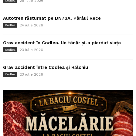
29 iulie 2026
Codlea
Autotren răsturnat pe DN73A, Pârâul Rece
24 iulie 2026
Codlea
Grav accident în Codlea. Un tânăr și-a pierdut viața
23 iulie 2026
Codlea
Grav accident între Codlea și Hălchiu
23 iulie 2026
Codlea