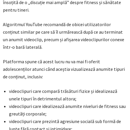
însoțită de o „discuție mai amplă” despre fitness și sănătate
pentru tineri.
Algoritmul YouTube recomandă de obicei utilizatorilor
conținut similar pe care să îl urmărească după ce au terminat
un anumit videoclip, precum și afișarea videoclipurilor conexe
într-o bară laterală.
Platforma spune că acest lucru nu va mai fi oferit
adolescenților atunci când aceștia vizualizează anumite tipuri
de conținut, inclusiv:
videoclipuri care compară trăsături fizice și idealizează
unele tipuri în detrimentul altora;
videoclipuri care idealizează anumite niveluri de fitness sau
greutăți corporale;
videoclipuri care prezintă agresiune socială sub formă de
lupte fără contact și intimidare;