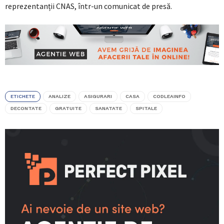
reprezentanții CNAS, într-un comunicat de presă.
ETICHETE
ANALIZE
ASIGURARI
CASA
CODLEAINFO
DECONTATE
GRATUITE
SANATATE
SPITALE