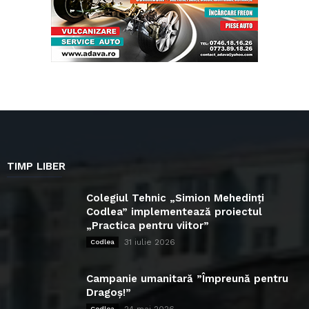
TIMP LIBER
Colegiul Tehnic „Simion Mehedinți
Codlea” implementează proiectul
„Practica pentru viitor”
31 iulie 2026
Codlea
Campanie umanitară ”Împreună pentru
Dragoș!”
Codlea