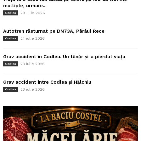
multiple, urmare...
29 iulie 2026
Codlea
Autotren răsturnat pe DN73A, Pârâul Rece
24 iulie 2026
Codlea
Grav accident în Codlea. Un tânăr și-a pierdut viața
23 iulie 2026
Codlea
Grav accident între Codlea și Hălchiu
23 iulie 2026
Codlea