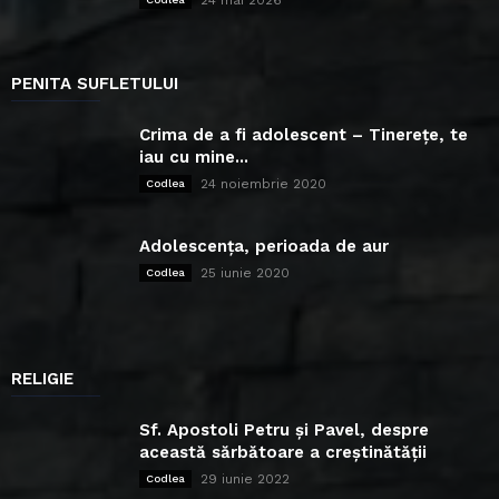
24 mai 2026
PENITA SUFLETULUI
Crima de a fi adolescent – Tinerețe, te
iau cu mine...
24 noiembrie 2020
Codlea
Adolescența, perioada de aur
25 iunie 2020
Codlea
RELIGIE
Sf. Apostoli Petru și Pavel, despre
această sărbătoare a creștinătății
29 iunie 2022
Codlea