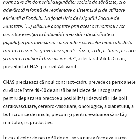
normative din domeniul asigurărilor sociale de sănătate, ci o
adevărată reformă de reorientare a sistemului şi de utilizare
eficientă a Fondului Naţional Unic de Asigurări Sociale de
Sănătate. (…) Măsurile adoptate prin acest act normativ vor
contribui esenţial la îmbunătăţirea stării de sănătate a
populaţiei prin inversarea «piramidei» serviciilor medicale de la
tratarea cazurilor grave descoperite târziu, la depistarea precoce
şi tratarea bolilor în faze incipiente
“, a declarat Adela Cojan,
preşedinta CNAS, potrivit Adevărul.
CNAS precizează că noul contract-cadru prevede ca persoanele
cu vârste între 40-60 de ani să beneficieze de riscograme
pentru depistarea precoce a posibilității dezvoltării de boli
cardiovasculare, cerebro-vasculare, oncologice, a diabetului, a
bolii cronice de rinichi, precum și pentru evaluarea sănătăţii
mintale şi reproductive.
În cazul celor de peste 60 de ani, se va putea face evaluarea