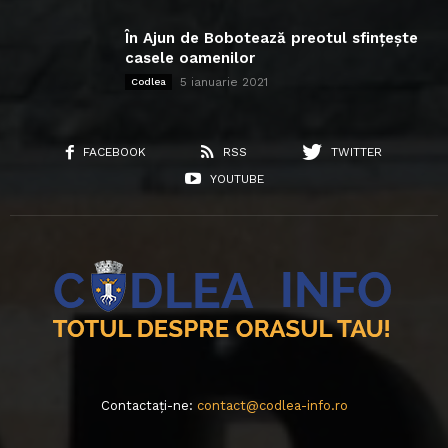
În Ajun de Bobotează preotul sfințește
casele oamenilor
5 ianuarie 2021
Codlea
FACEBOOK
RSS
TWITTER
YOUTUBE
Contactați-ne:
contact@codlea-info.ro