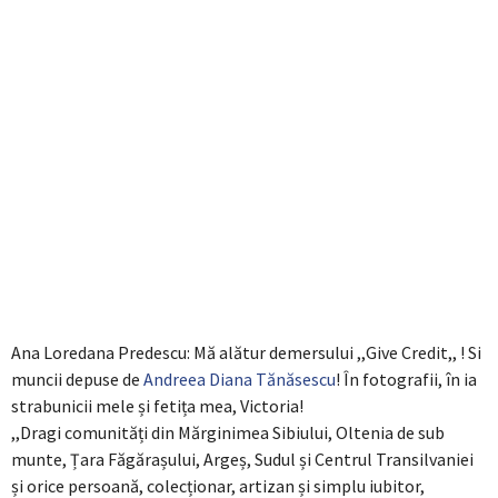
Ana Loredana Predescu: Mă alătur demersului ,,Give Credit,, ! Si
muncii depuse de
Andreea Diana Tănăsescu
! În fotografii, în ia
strabunicii mele și fetița mea, Victoria!
,,Dragi comunități din Mărginimea Sibiului, Oltenia de sub
munte, Țara Făgărașului, Argeș, Sudul și Centrul Transilvaniei
și orice persoană, colecționar, artizan și simplu iubitor,