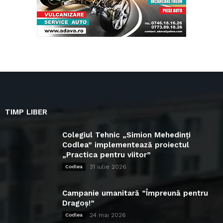
TIMP LIBER
Colegiul Tehnic „Simion Mehedinți
Codlea” implementează proiectul
„Practica pentru viitor”
31 iulie 2026
Codlea
Campanie umanitară ”Împreună pentru
Dragoș!”
24 mai 2026
Codlea