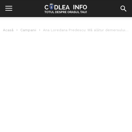
Acasă
Campanii
Ana Loredana Predescu: Mă alătur demersului Give Credit