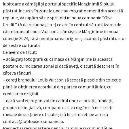
iubitoare a cămășii și portului specific Marginimii Sibiului,
păstrat inclusiv în zonele unde au migrat oamenii din această
regiune, va rugăm să ne sprijiniți în noua campanie “Give
Credit” (A da recunoaștere) ce are în centrul său utilizarea de
către brandul Louis Vuitton a cămășii de Mărginime in noua
colecție 2024, fără menționarea originii și acordul păstrătorilor
de zestre culturală.
Ce avem de făcut:
– adăugați fotografii cu cămașa de Mărginime la această
postare cu indicarea zonei și dacă aveți, o scurtă descriere în
câteva rânduri
– cereți brandului Louis Vuitton să scoată piesele din colecție
până la obținerea acordului din partea comunităților, cu
creditarea originii
– dacă sunteți organizați în cadrul unor asociații, fundații,
grupuri de inițiativă, companii etc, va rugăm să ne scrieți
mesaje de susținere oficiale și să le trimiteți pe adresa
contact@lablouseroumaine.io.
Respect și recunoaștere pentru familiile și comunitățile