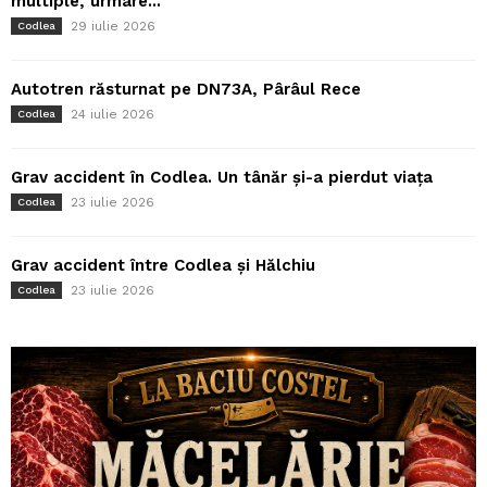
multiple, urmare...
29 iulie 2026
Codlea
Autotren răsturnat pe DN73A, Pârâul Rece
24 iulie 2026
Codlea
Grav accident în Codlea. Un tânăr și-a pierdut viața
23 iulie 2026
Codlea
Grav accident între Codlea și Hălchiu
23 iulie 2026
Codlea