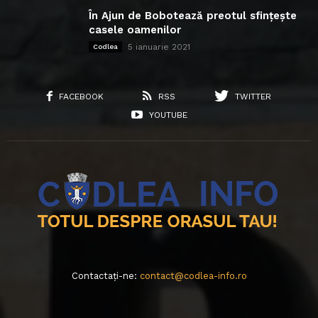
În Ajun de Bobotează preotul sfințește
casele oamenilor
5 ianuarie 2021
Codlea
FACEBOOK
RSS
TWITTER
YOUTUBE
Contactați-ne:
contact@codlea-info.ro