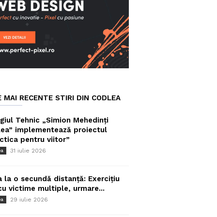
E MAI RECENTE STIRI DIN CODLEA
giul Tehnic „Simion Mehedinți
ea” implementează proiectul
ctica pentru viitor”
31 iulie 2026
ea
a la o secundă distanță: Exercițiu
cu victime multiple, urmare...
29 iulie 2026
ea