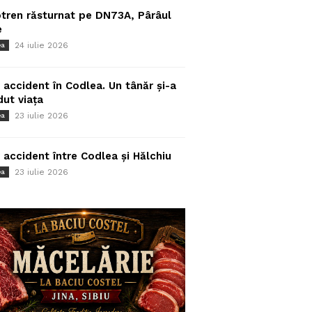
tren răsturnat pe DN73A, Pârâul
e
24 iulie 2026
ea
 accident în Codlea. Un tânăr și-a
dut viața
23 iulie 2026
ea
 accident între Codlea și Hălchiu
23 iulie 2026
ea