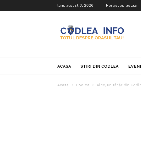
luni, august 3, 2026
Horoscop astazi
Codlea
Info
ACASA
STIRI DIN CODLEA
EVEN
Acasă
Codlea
Alex, un tânăr din Codle