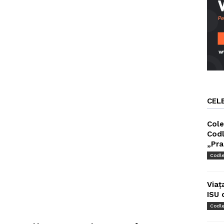
CEL
Cole
Codl
„Pra
Codl
Viaț
ISU 
Codl