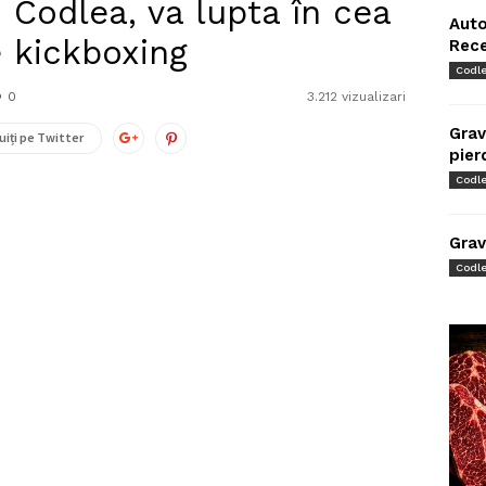
n Codlea, va lupta în cea
Auto
 kickboxing
Rec
Codl
0
3.212 vizualizari
Grav
uiți pe Twitter
pier
Codl
Grav
Codl