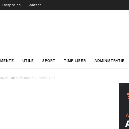
Despre noi
Contact
IMENTE
UTILE
SPORT
TIMP LIBER
ADMINISTRATIE
a, va lupta în cea mai mare gală...