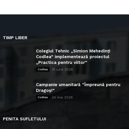
TIMP LIBER
Colegiul Tehnic „Simion Mehedinți
Codlea” implementează proiectul
„Practica pentru viitor”
31 iulie 2026
Codlea
Campanie umanitară ”Împreună pentru
Dragoș!”
24 mai 2026
Codlea
PENITA SUFLETULUI