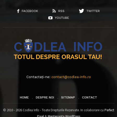
FACEBOOK
RSS
TWITTER
YOUTUBE
Contactați-ne:
contact@codlea-info.ro
HOME
DESPRE NOI
SITEMAP
CONTACT
© 2010 - 2026 Codlea Info - Toate Drepturile Rezervate. In colaborare cu
Perfect
Pixel
&
Mentenanta WordPress