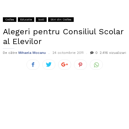
Codlea
Educatie
Scoli
Stiri din Codlea
Alegeri pentru Consiliul Scolar
al Elevilor
De către
Mihaela Mocanu
24 octombrie 2011
0
2.416 vizualizari