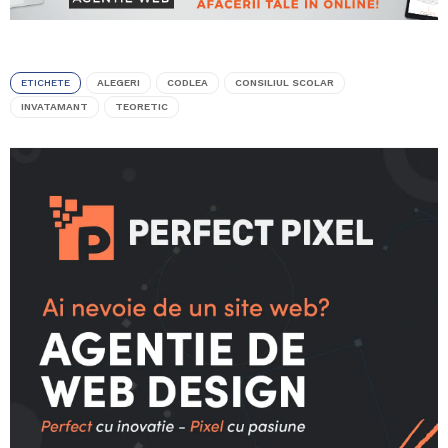
ETICHETE
ALEGERI
CODLEA
CONSILIUL SCOLAR
INVATAMANT
TEORETIC