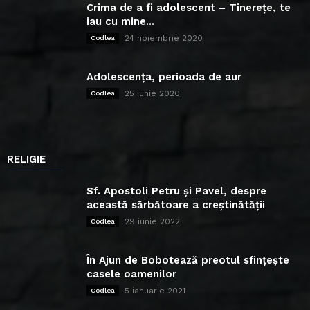
Crima de a fi adolescent – Tinerețe, te
iau cu mine...
24 noiembrie 2020
Codlea
Adolescența, perioada de aur
25 iunie 2020
Codlea
RELIGIE
Sf. Apostoli Petru și Pavel, despre
această sărbătoare a creștinătății
29 iunie 2022
Codlea
În Ajun de Bobotează preotul sfințește
casele oamenilor
5 ianuarie 2021
Codlea