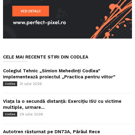
CELE MAI RECENTE STIRI DIN CODLEA
Colegiul Tehnic „Simion Mehedinți Codlea”
implementează proiectul „Practica pentru viitor”
31 iulie 2026
Codlea
Viața la o secundă distanță: Exercițiu ISU cu victime
multiple, urmare...
29 iulie 2026
Codlea
Autotren răsturnat pe DN73A, Pârâul Rece