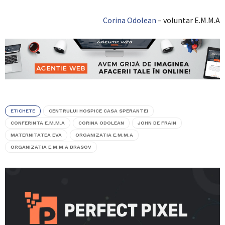
Corina Odolean
– voluntar E.M.M.A
ETICHETE
CENTRULUI HOSPICE CASA SPERANTEI
CONFERINTA E.M.M.A
CORINA ODOLEAN
JOHN DE FRAIN
MATERNITATEA EVA
ORGANIZATIA E.M.M.A
ORGANIZATIA E.M.M.A BRASOV