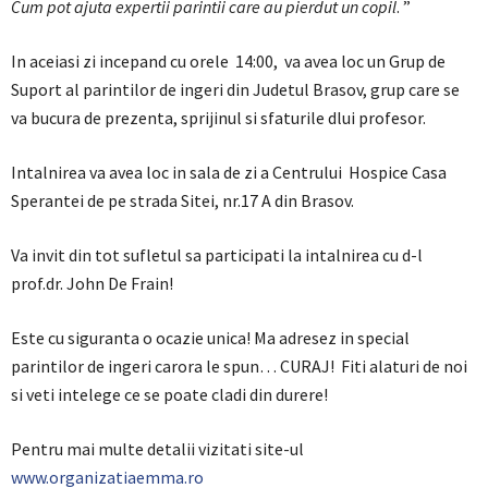
Cum pot ajuta expertii parintii care au pierdut un copil
. ”
In aceiasi zi incepand cu orele 14:00, va avea loc un Grup de
Suport al parintilor de ingeri din Judetul Brasov, grup care se
va bucura de prezenta, sprijinul si sfaturile dlui profesor.
Intalnirea va avea loc in sala de zi a Centrului Hospice Casa
Sperantei de pe strada Sitei, nr.17 A din Brasov.
Va invit din tot sufletul sa participati la intalnirea cu d-l
prof.dr. John De Frain!
Este cu siguranta o ocazie unica! Ma adresez in special
parintilor de ingeri carora le spun… CURAJ! Fiti alaturi de noi
si veti intelege ce se poate cladi din durere!
Pentru mai multe detalii vizitati site-ul
www.organizatiaemma.ro