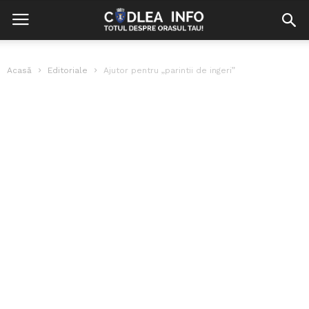
Acasă
Editoriale
Ajutor pentru „parintii de ingeri”