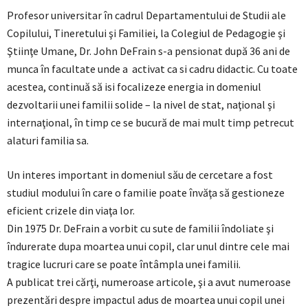
Profesor universitar în cadrul Departamentului de Studii ale
Copilului, Tineretului şi Familiei, la Colegiul de Pedagogie şi
Ştiinţe Umane, Dr. John DeFrain s-a pensionat după 36 ani de
munca în facultate unde a activat ca si cadru didactic. Cu toate
acestea, continuă să isi focalizeze energia in domeniul
dezvoltarii unei familii solide – la nivel de stat, naţional şi
internaţional, în timp ce se bucură de mai mult timp petrecut
alaturi familia sa.
Un interes important in domeniul său de cercetare a fost
studiul modului în care o familie poate învăţa să gestioneze
eficient crizele din viaţa lor.
Din 1975 Dr. DeFrain a vorbit cu sute de familii îndoliate şi
îndurerate dupa moartea unui copil, clar unul dintre cele mai
tragice lucruri care se poate întâmpla unei familii.
A publicat trei cărţi, numeroase articole, şi a avut numeroase
prezentări despre impactul adus de moartea unui copil unei