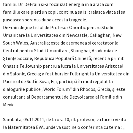
familii. Dr. DeFrain si-a focalizat energia in a arata cum
familiile care pierd un copil continua sa isi traiasca viata si sa
gaseasca speranta dupa aceasta tragedie.
DeFrain deţine titlul de Profesor Onorific pentru Studii
Umanitare la Universitatea din Newcastle, Callaghan, New
South Wales, Australia; este de asemenea si cercetator la
Centrul pentru Studii Umanitare, Shanghai, Academia de
Ştiinţe Sociale, Republica Populară Chineză; recent a primit
Onassis Fellowship pentru a lucra la Universitatea Aristotel
din Salonic, Grecia; a fost bursier Fulbright la Universitatea din
Pacificul de Sud în Suva, Fiji; participă în mod regulat la
dialogurile publice „World Forum” din Rhodos, Grecia, şi este
consultant al Departamentul de Dezvoltarea al Familie din
Mexic.
Sambata, 05.11.2011, de la ora 10, dl. profesor, va face o vizita
la Maternitatea EVA, unde va sustine o conferinta cu tema : „