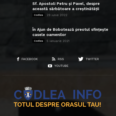
Sf. Apostoli Petru și Pavel, despre
această sărbătoare a creștinătății
29 iunie 2022
Codlea
În Ajun de Bobotează preotul sfințește
casele oamenilor
5 ianuarie 2021
Codlea
FACEBOOK
RSS
TWITTER
YOUTUBE