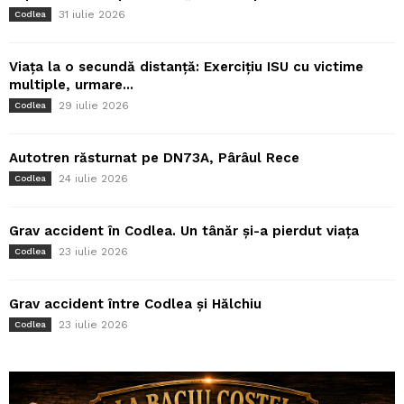
31 iulie 2026
Codlea
Viața la o secundă distanță: Exercițiu ISU cu victime
multiple, urmare...
29 iulie 2026
Codlea
Autotren răsturnat pe DN73A, Pârâul Rece
24 iulie 2026
Codlea
Grav accident în Codlea. Un tânăr și-a pierdut viața
23 iulie 2026
Codlea
Grav accident între Codlea și Hălchiu
23 iulie 2026
Codlea