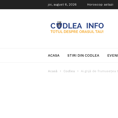
joi, august 6, 2026
Horoscop astazi
Codlea
Info
ACASA
STIRI DIN CODLEA
EVEN
Acasă
Codlea
Ai grijă de frumusețea 