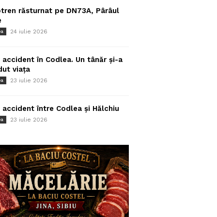
tren răsturnat pe DN73A, Pârâul
e
24 iulie 2026
ea
 accident în Codlea. Un tânăr și-a
dut viața
23 iulie 2026
ea
 accident între Codlea și Hălchiu
23 iulie 2026
ea