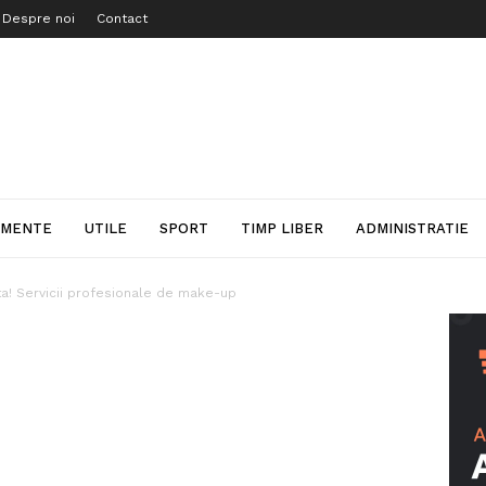
Despre noi
Contact
IMENTE
UTILE
SPORT
TIMP LIBER
ADMINISTRATIE
ta! Servicii profesionale de make-up