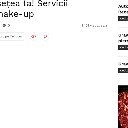
ețea ta! Servicii
Auto
 make-up
Rec
Codl
0
1.431 vizualizari
Grav
uiți pe Twitter
pier
Codl
Grav
Codl