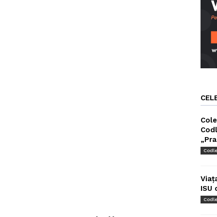
CEL
Cole
Codl
„Pra
Codl
Viaț
ISU 
Codl