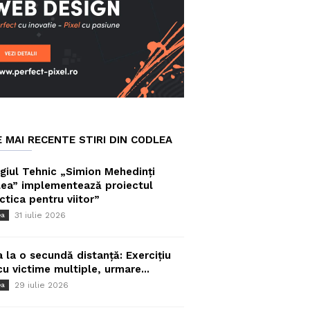
E MAI RECENTE STIRI DIN CODLEA
giul Tehnic „Simion Mehedinți
ea” implementează proiectul
ctica pentru viitor”
31 iulie 2026
ea
a la o secundă distanță: Exercițiu
cu victime multiple, urmare...
29 iulie 2026
ea