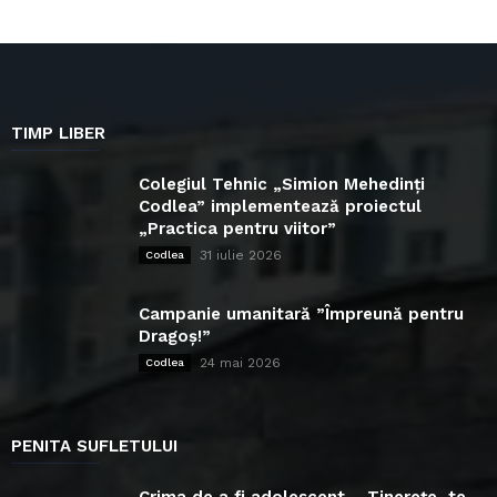
TIMP LIBER
Colegiul Tehnic „Simion Mehedinți
Codlea” implementează proiectul
„Practica pentru viitor”
31 iulie 2026
Codlea
Campanie umanitară ”Împreună pentru
Dragoș!”
24 mai 2026
Codlea
PENITA SUFLETULUI
Crima de a fi adolescent – Tinerețe, te