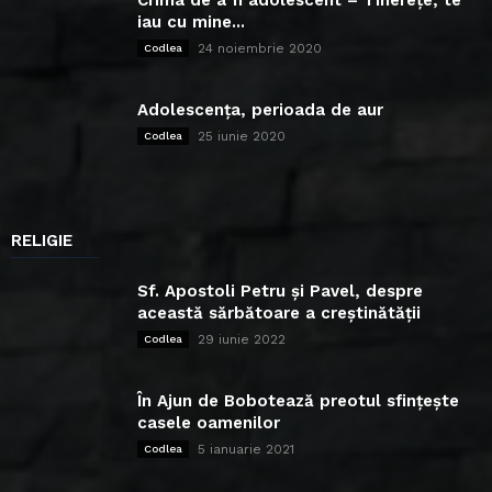
iau cu mine...
24 noiembrie 2020
Codlea
Adolescența, perioada de aur
25 iunie 2020
Codlea
RELIGIE
Sf. Apostoli Petru și Pavel, despre
această sărbătoare a creștinătății
29 iunie 2022
Codlea
În Ajun de Bobotează preotul sfințește
casele oamenilor
5 ianuarie 2021
Codlea