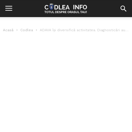
Acasă
Codlea
ADAVA își diversifică activitatea. Diagnosticări auto, reparații, încărcări freon, vulcanizare și fast-food!