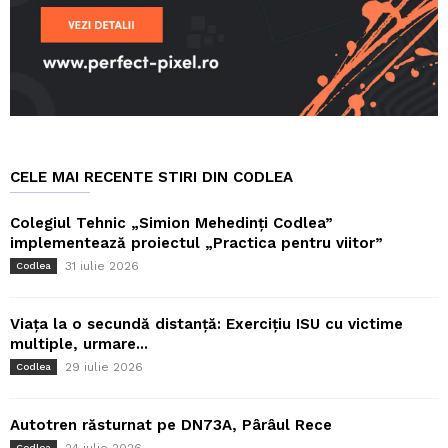
CELE MAI RECENTE STIRI DIN CODLEA
Colegiul Tehnic „Simion Mehedinți Codlea”
implementează proiectul „Practica pentru viitor”
31 iulie 2026
Codlea
Viața la o secundă distanță: Exercițiu ISU cu victime
multiple, urmare...
29 iulie 2026
Codlea
Autotren răsturnat pe DN73A, Pârâul Rece
24 iulie 2026
Codlea