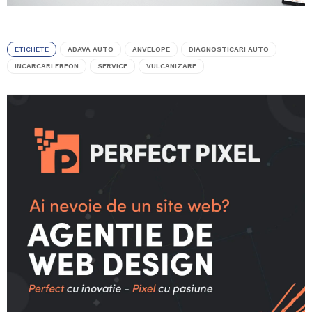
ETICHETE
ADAVA AUTO
ANVELOPE
DIAGNOSTICARI AUTO
INCARCARI FREON
SERVICE
VULCANIZARE