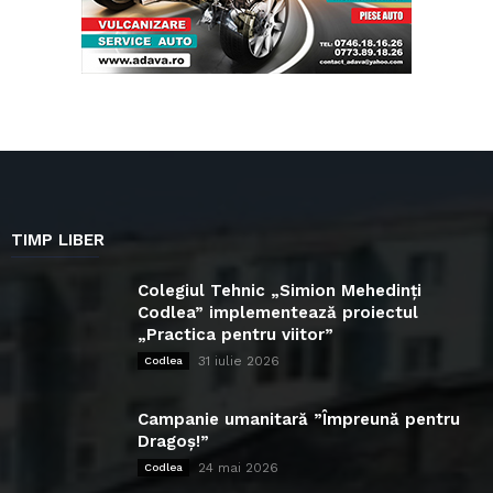
TIMP LIBER
Colegiul Tehnic „Simion Mehedinți
Codlea” implementează proiectul
„Practica pentru viitor”
31 iulie 2026
Codlea
Campanie umanitară ”Împreună pentru
Dragoș!”
24 mai 2026
Codlea