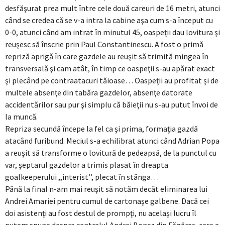
desfăşurat prea mult între cele două careuri de 16 metri, atunci
când se credea că se v-a intra la cabine aşa cum s-a început cu
0-0, atunci când am intrat în minutul 45, oaspeţii dau lovitura şi
reuşesc să înscrie prin Paul Constantinescu. A fost o primă
repriză aprigă în care gazdele au reuşit să trimită mingea în
transversală şi cam atât, în timp ce oaspeţii s-au apărat exact
şi plecând pe contraatacuri tăioase… Oaspeţii au profitat şi de
multele absenţe din tabăra gazdelor, absenţe datorate
accidentărilor sau pur şi simplu că băieţii nu s-au putut învoi de
la muncă.
Repriza secundă începe la fel ca şi prima, formaţia gazdă
atacând furibund. Meciul s-a echilibrat atunci când Adrian Popa
a reuşit să transforme o lovitură de pedeapsă, de la punctul cu
var, şeptarul gazdelor a trimis plasat în dreapta
goalkeeperului ,,interist’’, plecat în stânga…
Până la final n-am mai reuşit să notăm decât eliminarea lui
Andrei Amariei pentru cumul de cartonaşe galbene. Dacă cei
doi asistenţi au fost destul de prompţi, nu acelaşi lucru îl