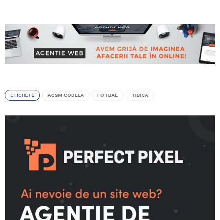
ETICHETE
ACSM CODLEA
FOTBAL
TIBICA