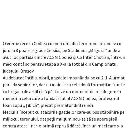
O vreme rece la Codlea cu mercurul din termometre undeva în
jurul a 8 poate 9 grade Celsius, pe Stadionul ,,Măgura’’ unde a
avut loc partida dintre ACSM Codlea şi CS Inter Cristian, într-un
meci contând pentru etapa a X-a la fotbal din Campionatul
judeţului Braşov.
Au debutat întâi juniorii, gazdele impunându-se cu 2-1. A urmat
partida seniorilor, dar nu înainte ca cele două formaţii în frunte
cu brigada de arbitri să păstreze un moment de reculegere în
memoria celui care a fondat clubul ACSM Codlea, profesorul
Ioan Lupu ,,Ţibică’’, plecat prematur dintre noi.
Meciul a început cu atacurile gazdelor care-au pus stăpânire pe
mijlocul terenului, oaspeţii mulţumindu-se să se apere şi să
contra atace. Într-o primă repriză dârză, într-un meci care s-a