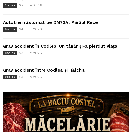
29 iulie 2026
Codlea
Autotren răsturnat pe DN73A, Pârâul Rece
24 iulie 2026
Codlea
Grav accident în Codlea. Un tânăr și-a pierdut viața
23 iulie 2026
Codlea
Grav accident între Codlea și Hălchiu
23 iulie 2026
Codlea