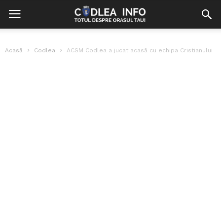
Acasă
Codlea
ACSM Codlea a jucat acasă cu echipa Cristianului