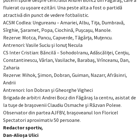
putem spune despre centralul Andrei Boncz din Făgăraş, care a
fluierat cu uşoare ezitări. Una peste alta a fost o partidă
atractivă din punct de vedere fotbalistic.
ACSM Codlea: Ungureanu – Amariei, Albu, Tiţa, Dumbravă,
Sîrghie, Şaramet, Popa, Ciochină, Puşcaşu, Manole.
Rezerve: Motca, Pancu, Capverde, Tăgârţa, Muţencu.
Antrenori: Vasile Suciu şi Ionuţ Necula
CS Inter Cristian: Băncilă – Sohodolranu, Adăscăliţei, Cenţiu,
Constantinescu, Vârlan, Vasilache, Barabaş, Vrînceanu, Dan,
Zaharia
Rezerve: Mihok, Şimon, Dobran, Guiman, Nazarr, Afrăsinri,
Andrii
Antrenori: Ion Dobran şi Gheorghe Vigheci
Brigada de arbitri: Andrei Bocz din Făgăraş la centru, asistat de
la tuşe de braşovenii Claudiu Osmache şi Răzvan Polexe.
Observator din partea AJFBV, braşoveanul Ion Floricel
Spectatori aproximativ 50 persoane.
Redactor sportiv,
Dan-Alioșa Ulici