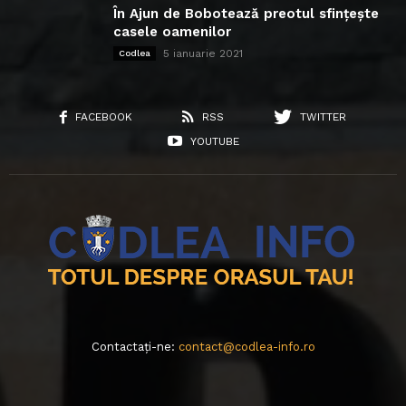
În Ajun de Bobotează preotul sfințește
casele oamenilor
5 ianuarie 2021
Codlea
FACEBOOK
RSS
TWITTER
YOUTUBE
Contactați-ne:
contact@codlea-info.ro