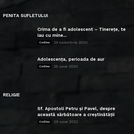
PENITA SUFLETULUI
Crima de a fi adolescent – Tinerețe, te
iau cu mine...
24 noiembrie 2020
Codlea
Adolescența, perioada de aur
25 iunie 2020
Codlea
RELIGIE
Sf. Apostoli Petru și Pavel, despre
această sărbătoare a creștinătății
29 iunie 2022
Codlea