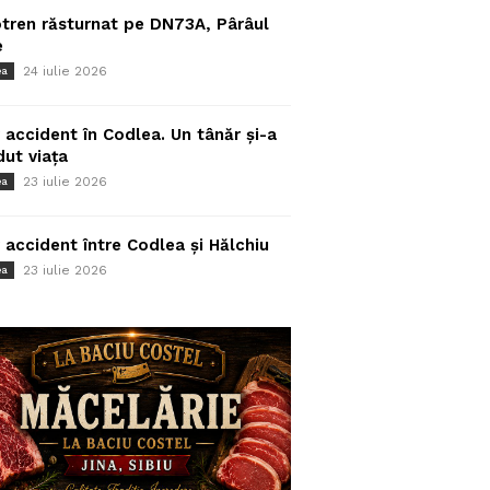
tren răsturnat pe DN73A, Pârâul
e
24 iulie 2026
ea
 accident în Codlea. Un tânăr și-a
dut viața
23 iulie 2026
ea
 accident între Codlea și Hălchiu
23 iulie 2026
ea