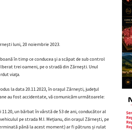
ărnești luni, 20 noiembrie 2023.
boană în timp ce conducea şi a scăpat de sub control
ulberat trei oameni, pe o stradă din Zărneşti. Unul
rdut viaţa.
produs la data 20.11.2023, în orașul Zărnești, județul
oane au fost accidentate, vă comunicăm următoarele:
ei 11.20, un bărbat în vârstă de 53 de ani, conducător al
vehiculul pe strada M.I. Mețianu, din orașul Zărnești, pe
erminată până la acest moment) ar fi pătruns și rulat