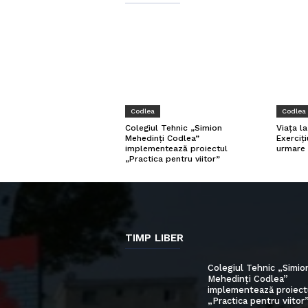
Codlea
Codlea
Viața l
Colegiul Tehnic „Simion
Exerciți
Mehedinți Codlea”
urmare 
implementează proiectul
„Practica pentru viitor”
TIMP LIBER
Colegiul Tehnic „Simio
Mehedinți Codlea”
implementează proiect
„Practica pentru viitor