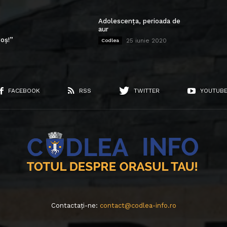
Adolescența, perioada de
aur
oș!”
25 iunie 2020
Codlea
FACEBOOK
RSS
TWITTER
YOUTUB
Contactați-ne:
contact@codlea-info.ro