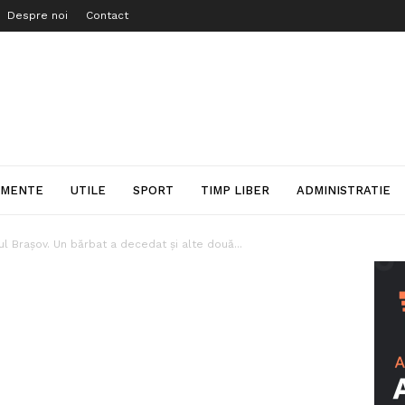
Despre noi
Contact
IMENTE
UTILE
SPORT
TIMP LIBER
ADMINISTRATIE
ul Brașov. Un bărbat a decedat și alte două...