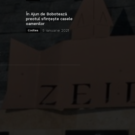
În Ajun de Bobotează
preotul sfințește casele
oamenilor
5 ianuarie 2021
Codlea
E