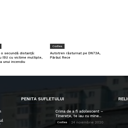
Codlea
a o secundă distanță:
Autotren răsturnat pe DN73A,
u ISU cu victime multiple,
Pârâul Rece
a unui incendiu
PENITA SUFLETULUI
RELI
n
Crima de a fi adolescent –
Tinerețe, te iau cu mine...
ul
24 noiembrie 2020
Codlea
”