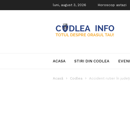
luni, august 3, 2026
Horoscop astazi
Codlea
Info
ACASA
STIRI DIN CODLEA
EVEN
Acasă
Codlea
Accident rutier în județ