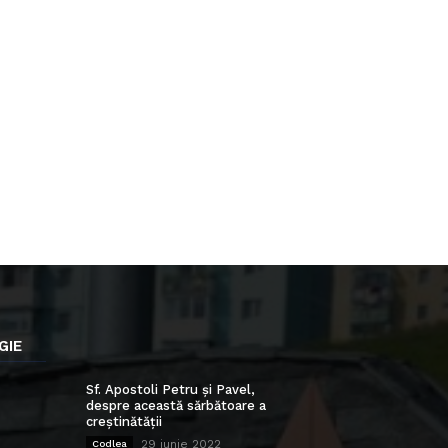
GIE
Sf. Apostoli Petru și Pavel,
despre această sărbătoare a
creștinătății
29 iunie 2022
Codlea