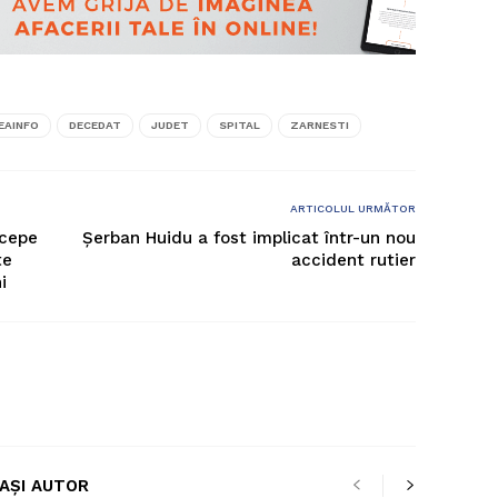
EAINFO
DECEDAT
JUDET
SPITAL
ZARNESTI
ARTICOLUL URMĂTOR
ncepe
Șerban Huidu a fost implicat într-un nou
te
accident rutier
i
LAȘI AUTOR