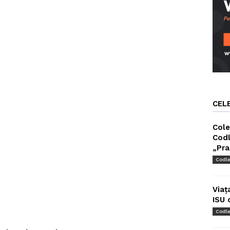
CEL
Cole
Codl
„Pra
Codl
Viaț
ISU 
Codl