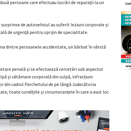
două persoane care efectuau lucrări de reparații la un
 surprinse de autovehicul au suferit leziuni corporale și
ală de urgență pentru sprijin de specialitate.
 una dintre persoanele accidentate, un bărbat în vârstă
cetare penală și se efectuează cercetări sub aspectul
culpă și vătămare corporală din culpă, infracțiuni
r din cadrul Parchetului de pe lângă Judecătoria
ate, toate condițiile și circumstanțele în care a avut loc