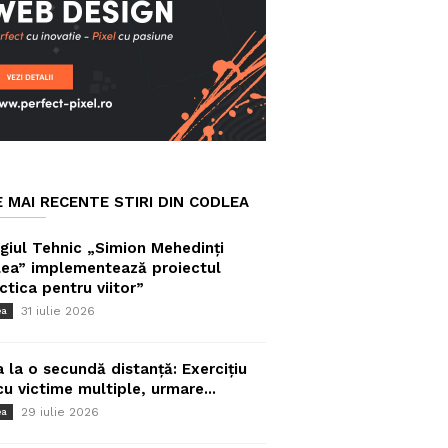
E MAI RECENTE STIRI DIN CODLEA
giul Tehnic „Simion Mehedinți
ea” implementează proiectul
ctica pentru viitor”
31 iulie 2026
ea
a la o secundă distanță: Exercițiu
cu victime multiple, urmare...
29 iulie 2026
ea