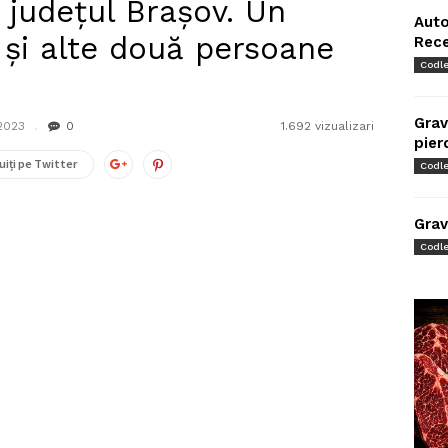
n județul Brașov. Un
Auto
 și alte două persoane
Rec
Codl
Grav
2023
0
1.692 vizualizari
pier
uiți pe Twitter
Codl
Grav
Codl