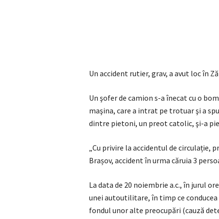
Un accident rutier, grav, a avut loc în Z
Un şofer de camion s-a înecat cu o bom
maşina, care a intrat pe trotuar şi a sp
dintre pietoni, un preot catolic, şi-a pie
„Cu privire la accidentul de circulație, 
Brașov, accident în urma căruia 3 pers
La data de 20 noiembrie a.c., în jurul or
unei autoutilitare, în timp ce conducea 
fondul unor alte preocupări (cauză det